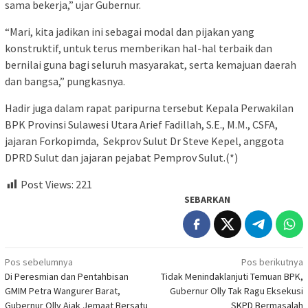
sama bekerja,” ujar Gubernur.
“Mari, kita jadikan ini sebagai modal dan pijakan yang
konstruktif, untuk terus memberikan hal-hal terbaik dan
bernilai guna bagi seluruh masyarakat, serta kemajuan daerah
dan bangsa,” pungkasnya.
Hadir juga dalam rapat paripurna tersebut Kepala Perwakilan
BPK Provinsi Sulawesi Utara Arief Fadillah, S.E., M.M., CSFA,
jajaran Forkopimda, Sekprov Sulut Dr Steve Kepel, anggota
DPRD Sulut dan jajaran pejabat Pemprov Sulut.(*)
Post Views:
221
SEBARKAN
Navigasi
Pos sebelumnya
Pos berikutnya
Di Peresmian dan Pentahbisan
Tidak Menindaklanjuti Temuan BPK,
pos
GMIM Petra Wangurer Barat,
Gubernur Olly Tak Ragu Eksekusi
Gubernur Olly Ajak Jemaat Bersatu
SKPD Bermasalah