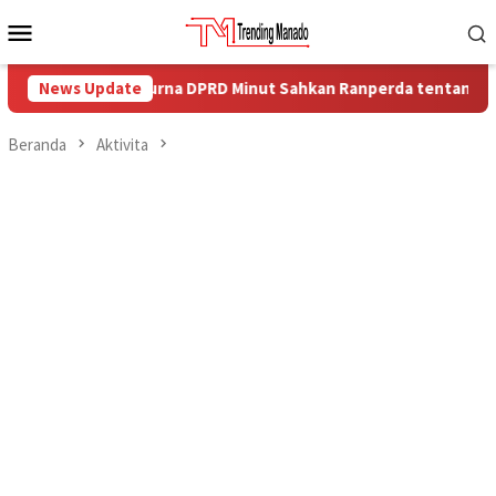
Loncat
Menu
ke
Mobile
konten
 Paripurna DPRD Minut Sahkan Ranperda tentang Pemerintahan 
News Update
Beranda
Aktivita