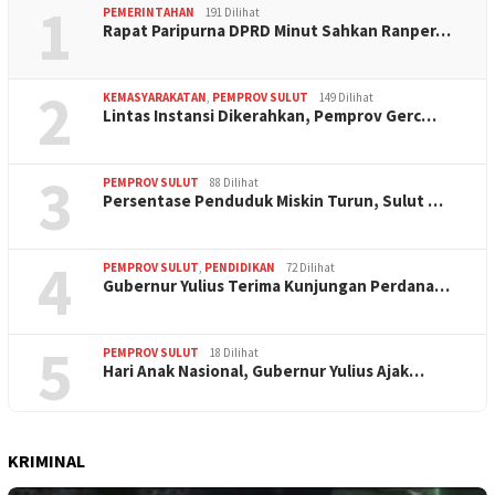
1
PEMERINTAHAN
191 Dilihat
Rapat Paripurna DPRD Minut Sahkan Ranper…
2
KEMASYARAKATAN
,
PEMPROV SULUT
149 Dilihat
Lintas Instansi Dikerahkan, Pemprov Gerc…
3
PEMPROV SULUT
88 Dilihat
Persentase Penduduk Miskin Turun, Sulut …
4
PEMPROV SULUT
,
PENDIDIKAN
72 Dilihat
Gubernur Yulius Terima Kunjungan Perdana…
5
PEMPROV SULUT
18 Dilihat
Hari Anak Nasional, Gubernur Yulius Ajak…
KRIMINAL