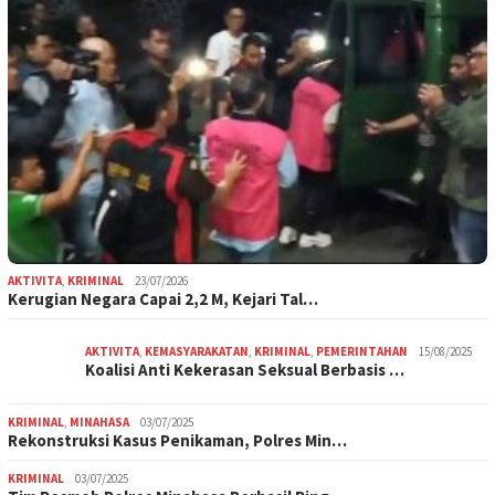
AKTIVITA
,
KRIMINAL
23/07/2026
Kerugian Negara Capai 2,2 M, Kejari Tal…
AKTIVITA
,
KEMASYARAKATAN
,
KRIMINAL
,
PEMERINTAHAN
15/08/2025
Koalisi Anti Kekerasan Seksual Berbasis …
KRIMINAL
,
MINAHASA
03/07/2025
Rekonstruksi Kasus Penikaman, Polres Min…
KRIMINAL
03/07/2025