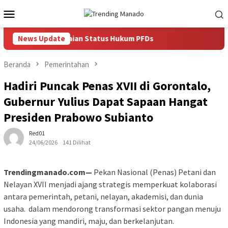
Loncat
Menu
ke
Mobile
konten
cepatan Penyelesaian Status Hukum PFDs
News Update
Beranda
Pemerintahan
Hadiri Puncak Penas XVII di Gorontalo,
Gubernur Yulius Dapat Sapaan Hangat
Presiden Prabowo Subianto
Red01
24/06/2026
141 Dilihat
Trendingmanado.com—
Pekan Nasional (Penas) Petani dan
Nelayan XVII menjadi ajang strategis memperkuat kolaborasi
antara pemerintah, petani, nelayan, akademisi, dan dunia
usaha. dalam mendorong transformasi sektor pangan menuju
Indonesia yang mandiri, maju, dan berkelanjutan.