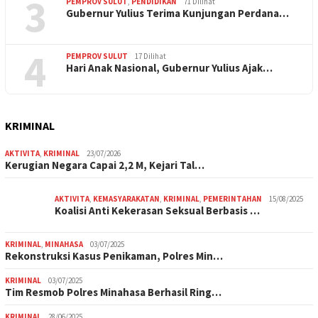
3
PEMPROV SULUT
,
PENDIDIKAN
71 Dilihat
Gubernur Yulius Terima Kunjungan Perdana…
4
PEMPROV SULUT
17 Dilihat
Hari Anak Nasional, Gubernur Yulius Ajak…
KRIMINAL
AKTIVITA
,
KRIMINAL
23/07/2026
Kerugian Negara Capai 2,2 M, Kejari Tal…
AKTIVITA
,
KEMASYARAKATAN
,
KRIMINAL
,
PEMERINTAHAN
15/08/2025
Koalisi Anti Kekerasan Seksual Berbasis …
KRIMINAL
,
MINAHASA
03/07/2025
Rekonstruksi Kasus Penikaman, Polres Min…
KRIMINAL
03/07/2025
Tim Resmob Polres Minahasa Berhasil Ring…
KRIMINAL
28/06/2025