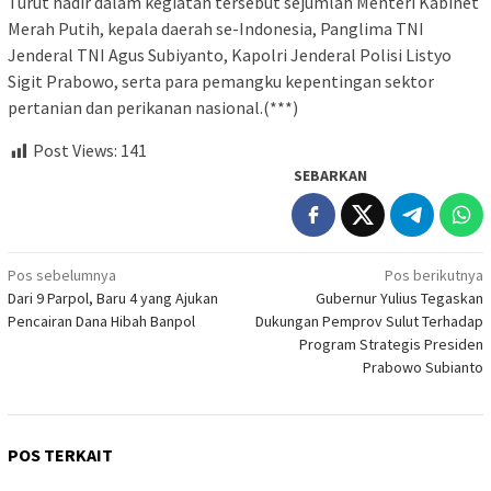
Turut hadir dalam kegiatan tersebut sejumlah Menteri Kabinet
Merah Putih, kepala daerah se-Indonesia, Panglima TNI
Jenderal TNI Agus Subiyanto, Kapolri Jenderal Polisi Listyo
Sigit Prabowo, serta para pemangku kepentingan sektor
pertanian dan perikanan nasional.(***)
Post Views:
141
SEBARKAN
Navigasi
Pos sebelumnya
Pos berikutnya
Dari 9 Parpol, Baru 4 yang Ajukan
Gubernur Yulius Tegaskan
pos
Pencairan Dana Hibah Banpol
Dukungan Pemprov Sulut Terhadap
Program Strategis Presiden
Prabowo Subianto
POS TERKAIT