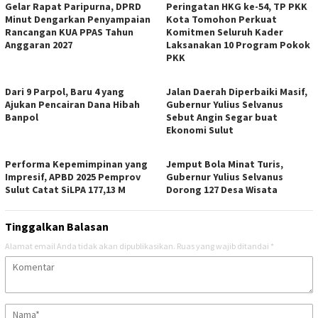
Gelar Rapat Paripurna, DPRD
Peringatan HKG ke-54, TP PKK
Minut Dengarkan Penyampaian
Kota Tomohon Perkuat
Rancangan KUA PPAS Tahun
Komitmen Seluruh Kader
Anggaran 2027
Laksanakan 10 Program Pokok
PKK
Dari 9 Parpol, Baru 4 yang
Jalan Daerah Diperbaiki Masif,
Ajukan Pencairan Dana Hibah
Gubernur Yulius Selvanus
Banpol
Sebut Angin Segar buat
Ekonomi Sulut
Performa Kepemimpinan yang
Jemput Bola Minat Turis,
Impresif, APBD 2025 Pemprov
Gubernur Yulius Selvanus
Sulut Catat SiLPA 177,13 M
Dorong 127 Desa Wisata
Tinggalkan Balasan
Alamat email Anda tidak akan dipublikasikan.
Ruas yang wajib ditandai
*