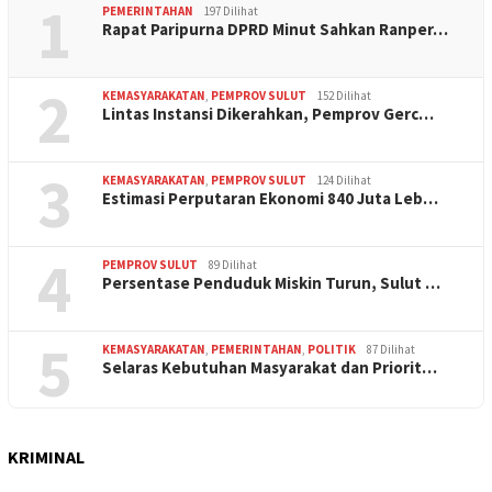
1
PEMERINTAHAN
197 Dilihat
Rapat Paripurna DPRD Minut Sahkan Ranper…
2
KEMASYARAKATAN
,
PEMPROV SULUT
152 Dilihat
Lintas Instansi Dikerahkan, Pemprov Gerc…
3
KEMASYARAKATAN
,
PEMPROV SULUT
124 Dilihat
Estimasi Perputaran Ekonomi 840 Juta Leb…
4
PEMPROV SULUT
89 Dilihat
Persentase Penduduk Miskin Turun, Sulut …
5
KEMASYARAKATAN
,
PEMERINTAHAN
,
POLITIK
87 Dilihat
Selaras Kebutuhan Masyarakat dan Priorit…
KRIMINAL