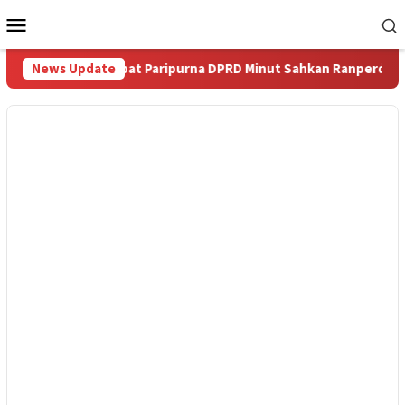
Loncat
Menu
ke
Mobile
konten
wesi
News Update
Rapat Paripurna DPRD Minut Sahkan Ranperda tenta