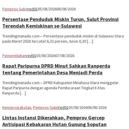
Pemprov Sulut
red01
05/08/2026
06/08/2026
Persentase Penduduk Miskin Turun, Sulut Provinsi
Terendah Kemiskinan se-Sulawesi
Trendingmanado.com— Persentase penduduk miskin di Sulawesi Utara
pada Maret 2026 tercatat 6,32 persen, turun 0,30 […]
Pemerintahan
red01
03/08/2026
07/08/2026
Rapat Paripurna DPRD Minut Sahkan Ranperda
tentang Pemerintahan Desa Menjadi Perda
Trendingmanado.com— DPRD Kabupaten Minahasa Utara menggelar
Rapat Paripurna dengan agenda Pembicaraan Tingkat II Atas
Ranperda […]
Kemasyarakatan
,
Pemprov Sulut
red01
03/08/2026
06/08/2026
Lintas Instansi Dikerahkan, Pemprov Gercep
Antisipasi Kebakaran Hutan Gunung Soputan