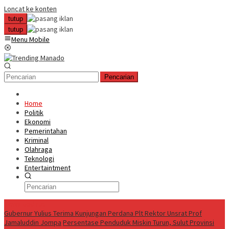
Loncat ke konten
tutup
tutup
Menu Mobile
Pencarian
Home
Politik
Ekonomi
Pemerintahan
Kriminal
Olahraga
Teknologi
Entertaintment
News Update
Gubernur Yulius Terima Kunjungan Perdana Plt Rektor Unsrat Prof
Jamaluddin Jompa
Persentase Penduduk Miskin Turun, Sulut Provinsi