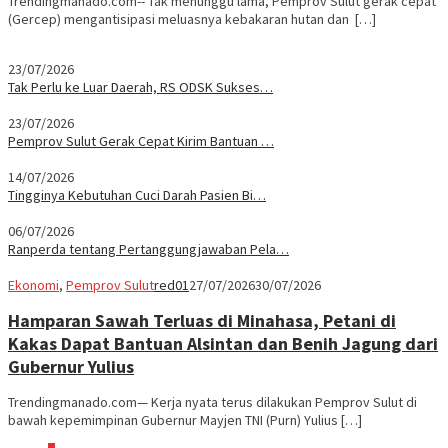
Trendingmanado.com-- Tak menunggu lama, Pemprov Sulut gerak cepat
(Gercep) mengantisipasi meluasnya kebakaran hutan dan […]
23/07/2026
Tak Perlu ke Luar Daerah, RS ODSK Sukses…
23/07/2026
Pemprov Sulut Gerak Cepat Kirim Bantuan …
14/07/2026
Tingginya Kebutuhan Cuci Darah Pasien Bi…
06/07/2026
Ranperda tentang Pertanggungjawaban Pela…
Ekonomi
,
Pemprov Sulut
red01
27/07/2026
30/07/2026
Hamparan Sawah Terluas di Minahasa, Petani di
Kakas Dapat Bantuan Alsintan dan Benih Jagung dari
Gubernur Yulius
Trendingmanado.com— Kerja nyata terus dilakukan Pemprov Sulut di
bawah kepemimpinan Gubernur Mayjen TNI (Purn) Yulius […]