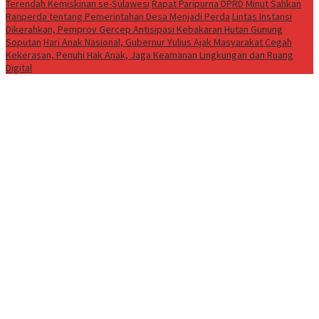
Terendah Kemiskinan se-Sulawesi
Rapat Paripurna DPRD Minut Sahkan
Ranperda tentang Pemerintahan Desa Menjadi Perda
Lintas Instansi
Dikerahkan, Pemprov Gercep Antisipasi Kebakaran Hutan Gunung
Soputan
Hari Anak Nasional, Gubernur Yulius Ajak Masyarakat Cegah
Kekerasan, Penuhi Hak Anak, Jaga Keamanan Lingkungan dan Ruang
Digital