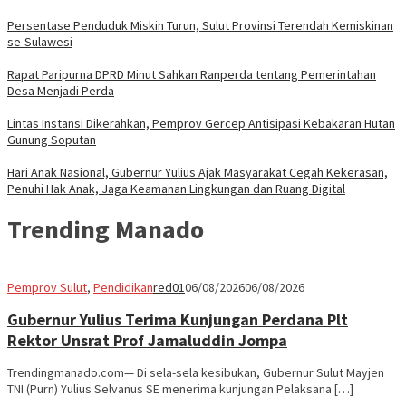
Persentase Penduduk Miskin Turun, Sulut Provinsi Terendah Kemiskinan
se-Sulawesi
Rapat Paripurna DPRD Minut Sahkan Ranperda tentang Pemerintahan
Desa Menjadi Perda
Lintas Instansi Dikerahkan, Pemprov Gercep Antisipasi Kebakaran Hutan
Gunung Soputan
Hari Anak Nasional, Gubernur Yulius Ajak Masyarakat Cegah Kekerasan,
Penuhi Hak Anak, Jaga Keamanan Lingkungan dan Ruang Digital
Trending Manado
Pemprov Sulut
,
Pendidikan
red01
06/08/2026
06/08/2026
Gubernur Yulius Terima Kunjungan Perdana Plt
Rektor Unsrat Prof Jamaluddin Jompa
Trendingmanado.com— Di sela-sela kesibukan, Gubernur Sulut Mayjen
TNI (Purn) Yulius Selvanus SE menerima kunjungan Pelaksana […]