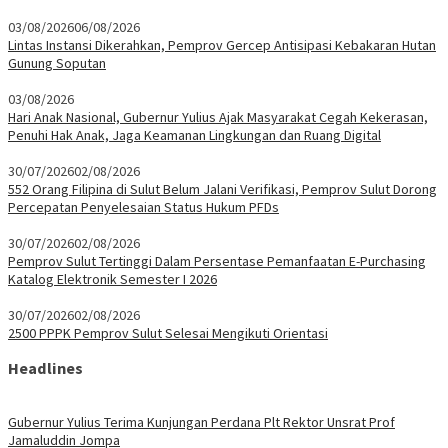
03/08/2026
06/08/2026
Lintas Instansi Dikerahkan, Pemprov Gercep Antisipasi Kebakaran Hutan
Gunung Soputan
03/08/2026
Hari Anak Nasional, Gubernur Yulius Ajak Masyarakat Cegah Kekerasan,
Penuhi Hak Anak, Jaga Keamanan Lingkungan dan Ruang Digital
30/07/2026
02/08/2026
552 Orang Filipina di Sulut Belum Jalani Verifikasi, Pemprov Sulut Dorong
Percepatan Penyelesaian Status Hukum PFDs
30/07/2026
02/08/2026
Pemprov Sulut Tertinggi Dalam Persentase Pemanfaatan E-Purchasing
Katalog Elektronik Semester I 2026
30/07/2026
02/08/2026
2500 PPPK Pemprov Sulut Selesai Mengikuti Orientasi
Headlines
Gubernur Yulius Terima Kunjungan Perdana Plt Rektor Unsrat Prof
Jamaluddin Jompa