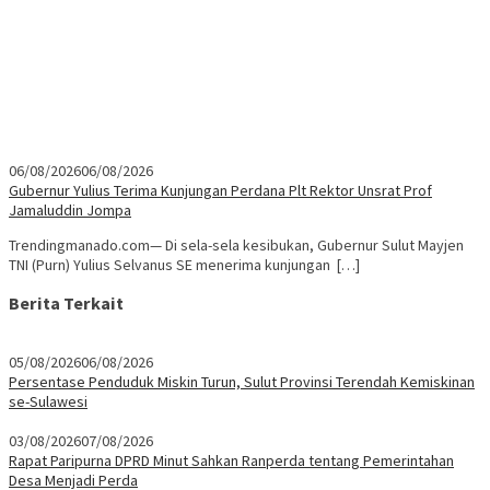
06/08/2026
06/08/2026
Gubernur Yulius Terima Kunjungan Perdana Plt Rektor Unsrat Prof
Jamaluddin Jompa
Trendingmanado.com— Di sela-sela kesibukan, Gubernur Sulut Mayjen
TNI (Purn) Yulius Selvanus SE menerima kunjungan […]
Berita Terkait
05/08/2026
06/08/2026
Persentase Penduduk Miskin Turun, Sulut Provinsi Terendah Kemiskinan
se-Sulawesi
03/08/2026
07/08/2026
Rapat Paripurna DPRD Minut Sahkan Ranperda tentang Pemerintahan
Desa Menjadi Perda