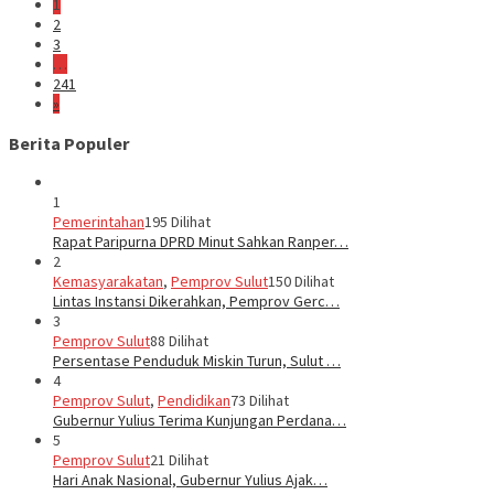
1
2
3
…
241
»
Berita Populer
1
Pemerintahan
195 Dilihat
Rapat Paripurna DPRD Minut Sahkan Ranper…
2
Kemasyarakatan
,
Pemprov Sulut
150 Dilihat
Lintas Instansi Dikerahkan, Pemprov Gerc…
3
Pemprov Sulut
88 Dilihat
Persentase Penduduk Miskin Turun, Sulut …
4
Pemprov Sulut
,
Pendidikan
73 Dilihat
Gubernur Yulius Terima Kunjungan Perdana…
5
Pemprov Sulut
21 Dilihat
Hari Anak Nasional, Gubernur Yulius Ajak…