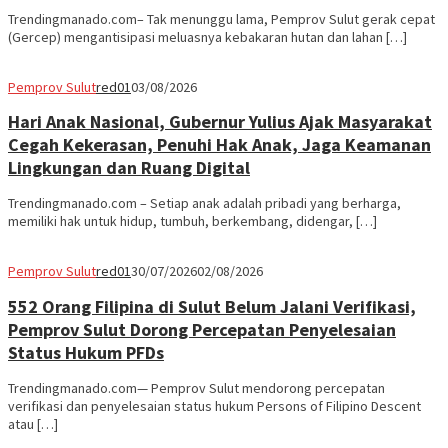
Trendingmanado.com– Tak menunggu lama, Pemprov Sulut gerak cepat
(Gercep) mengantisipasi meluasnya kebakaran hutan dan lahan […]
Pemprov Sulut
red01
03/08/2026
Hari Anak Nasional, Gubernur Yulius Ajak Masyarakat
Cegah Kekerasan, Penuhi Hak Anak, Jaga Keamanan
Lingkungan dan Ruang Digital
Trendingmanado.com – Setiap anak adalah pribadi yang berharga,
memiliki hak untuk hidup, tumbuh, berkembang, didengar, […]
Pemprov Sulut
red01
30/07/2026
02/08/2026
552 Orang Filipina di Sulut Belum Jalani Verifikasi,
Pemprov Sulut Dorong Percepatan Penyelesaian
Status Hukum PFDs
Trendingmanado.com— Pemprov Sulut mendorong percepatan
verifikasi dan penyelesaian status hukum Persons of Filipino Descent
atau […]