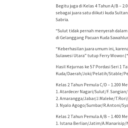
Begitu juga di Kelas 4 Tahun A/B – 2
sebagai juara satu diikuti kuda Sulta
Sabria.
“Sulut tidak pernah menyerah dalam
di Gelanggang Pacuan Kuda Sawahlun
“Keberhasilan juara umum ini, karen
Sulawesi Utara” tutup Ferry Wowor.(*
Hasil Kejurnas ke 57 Pordasi Seri 1
Kuda/Daerah/Joki/Pelatih/Stable/Pe
Kelas 2 Tahun Pemula C/D – 1.200 Me
1. Atardecer Nagari/Sulut/F. Sangi
2. Amarangga/Jabar/J.Maleke/T.Rori/
3. Nyalo Agogo/Sumbar/R.Antoni/Sya
Kelas 2 Tahun Pemula A/B – 1.400 Me
1. Istana Berlian/Jatim/A.Manarisip