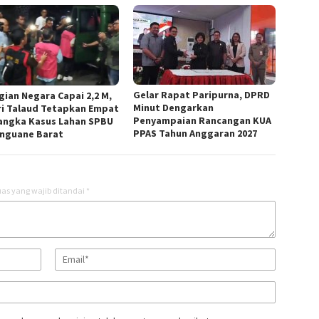
Gelar Rapat Paripurna, DPRD
gian Negara Capai 2,2 M,
Minut Dengarkan
ri Talaud Tetapkan Empat
Penyampaian Rancangan KUA
angka Kasus Lahan SPBU
PPAS Tahun Anggaran 2027
nguane Barat
as yang wajib ditandai
*