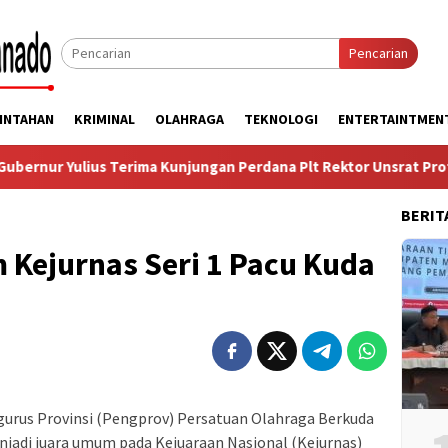
Pencarian
INTAHAN
KRIMINAL
OLAHRAGA
TEKNOLOGI
ENTERTAINTMEN
ius Terima Kunjungan Perdana Plt Rektor Unsrat Prof Jamaluddin
BERIT
 Kejurnas Seri 1 Pacu Kuda
urus Provinsi (Pengprov) Persatuan Olahraga Berkuda
enjadi juara umum pada Kejuaraan Nasional (Kejurnas)