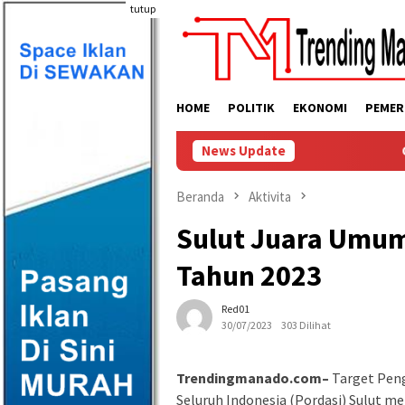
Loncat
tutup
ke
konten
HOME
POLITIK
EKONOMI
PEMER
News Update
Gubernur Yul
Beranda
Aktivita
Sulut Juara Umum
Tahun 2023
Red01
30/07/2023
303 Dilihat
Trendingmanado.com–
Target Peng
Seluruh Indonesia (Pordasi) Sulut m