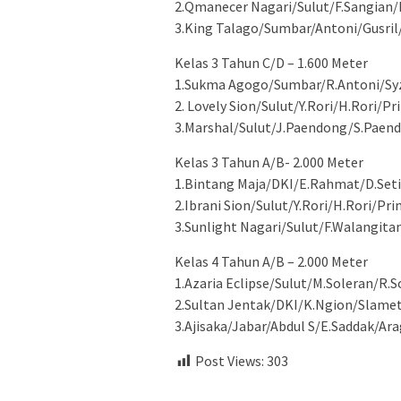
2.Qmanecer Nagari/Sulut/F.Sangian
3.King Talago/Sumbar/Antoni/Gusril
Kelas 3 Tahun C/D – 1.600 Meter
1.Sukma Agogo/Sumbar/R.Antoni/Syzfr
2. Lovely Sion/Sulut/Y.Rori/H.Rori/
3.Marshal/Sulut/J.Paendong/S.Paen
Kelas 3 Tahun A/B- 2.000 Meter
1.Bintang Maja/DKI/E.Rahmat/D.Seti
2.Ibrani Sion/Sulut/Y.Rori/H.Rori/P
3.Sunlight Nagari/Sulut/F.Walangi
Kelas 4 Tahun A/B – 2.000 Meter
1.Azaria Eclipse/Sulut/M.Soleran/R.
2.Sultan Jentak/DKI/K.Ngion/Slamet
3.Ajisaka/Jabar/Abdul S/E.Saddak/Ara
Post Views:
303