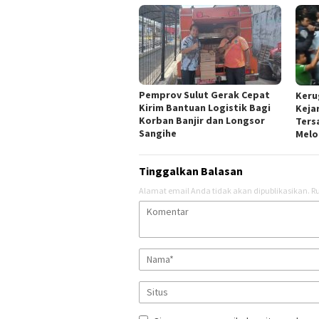
Pemprov Sulut Gerak Cepat
Keru
Kirim Bantuan Logistik Bagi
Keja
Korban Banjir dan Longsor
Ters
Sangihe
Melo
Tinggalkan Balasan
Alamat email Anda tidak akan dipublikasikan.
Ru