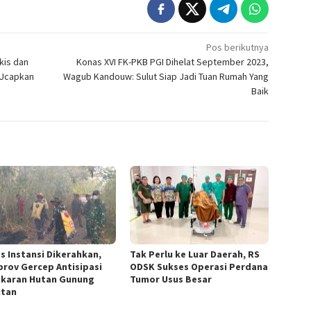
Pos berikutnya
kis dan
Konas XVI FK-PKB PGI Dihelat September 2023,
 Ucapkan
Wagub Kandouw: Sulut Siap Jadi Tuan Rumah Yang
Baik
as Instansi Dikerahkan,
Tak Perlu ke Luar Daerah, RS
rov Gercep Antisipasi
ODSK Sukses Operasi Perdana
karan Hutan Gunung
Tumor Usus Besar
tan