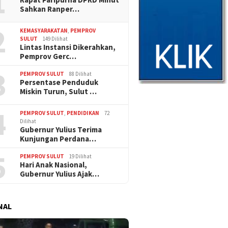
1
Sahkan Ranper…
2
KEMASYARAKATAN
,
PEMPROV
SULUT
149 Dilihat
Lintas Instansi Dikerahkan,
Pemprov Gerc…
3
PEMPROV SULUT
88 Dilihat
Persentase Penduduk
Miskin Turun, Sulut …
4
PEMPROV SULUT
,
PENDIDIKAN
72
Dilihat
Gubernur Yulius Terima
Kunjungan Perdana…
5
PEMPROV SULUT
19 Dilihat
Hari Anak Nasional,
Gubernur Yulius Ajak…
NAL