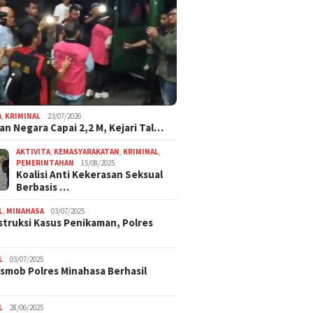
A
,
KRIMINAL
23/07/2026
an Negara Capai 2,2 M, Kejari Tal…
AKTIVITA
,
KEMASYARAKATAN
,
KRIMINAL
,
PEMERINTAHAN
15/08/2025
Koalisi Anti Kekerasan Seksual
Berbasis …
L
,
MINAHASA
03/07/2025
truksi Kasus Penikaman, Polres
L
03/07/2025
smob Polres Minahasa Berhasil
L
28/06/2025