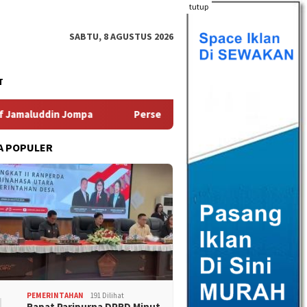
tutup
SABTU, 8 AGUSTUS 2026
T
 Jompa
Persentase Penduduk Miskin Turun, Sulut Provin
A POPULER
PEMERINTAHAN
191 Dilihat
Rapat Paripurna DPRD Minut