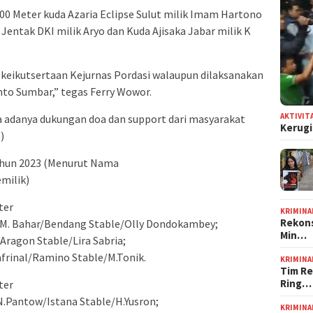
.000 Meter kuda Azaria Eclipse Sulut milik Imam Hartono
n Jentak DKI milik Aryo dan Kuda Ajisaka Jabar milik K
 keikutsertaan Kejurnas Pordasi walaupun dilaksanakan
to Sumbar,” tegas Ferry Wowor.
AKTIVIT
a adanya dukungan doa dan support dari masyarakat
Kerugi
)
 Tahun 2023 (Menurut Nama
milik)
ter
KRIMINA
Rekons
an/M. Bahar/Bendang Stable/Olly Dondokambey;
Min…
Aragon Stable/Lira Sabria;
frinal/Ramino Stable/M.Tonik.
KRIMINA
Tim Re
Ring…
ter
/N.Pantow/Istana Stable/H.Yusron;
KRIMINA