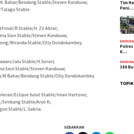
/M. Bahar/Bendang Stable/Steven Kandouw;
Tim Re
Peni…
/Talago Stable
inal/R Stable/H. Zil Abrar;
Prima Sion Stable/Steven Kandouw;
KRIMINA
dong/Miranda Stable/Olly Dondokambey.
Polres
K…
awan/Jalu Stable/H.Sorari;
KRIMINA
386 Bu
rima Sion Stable/Steven Kandouw;
tan/M.Bahar/Bendang Stable/Olly Dondokambey
TOPIK
Soleran/Eclipse Sulut Stable/Iman Hartono;
/Simbang Stable/Aryo K;
gon Stable/L. Sabria.
SEBARKAN