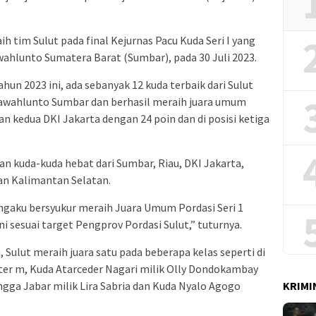
raih tim Sulut pada final Kejurnas Pacu Kuda Seri I yang
wahlunto Sumatera Barat (Sumbar), pada 30 Juli 2023.
ahun 2023 ini, ada sebanyak 12 kuda terbaik dari Sulut
awahlunto Sumbar dan berhasil meraih juara umum
n kedua DKI Jakarta dengan 24 poin dan di posisi ketiga
an kuda-kuda hebat dari Sumbar, Riau, DKI Jakarta,
dan Kalimantan Selatan.
ngaku bersyukur meraih Juara Umum Pordasi Seri 1
i sesuai target Pengprov Pordasi Sulut,” tuturnya.
 Sulut meraih juara satu pada beberapa kelas seperti di
ter m, Kuda Atarceder Nagari milik Olly Dondokambay
KRIMI
ngga Jabar milik Lira Sabria dan Kuda Nyalo Agogo