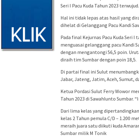
Seri I Pacu Kuda Tahun 2023 terwujud.
Hal ini tidak lepas atas hasil yang di
dihelat di Gelanggang Pacu Kandi Sa
Pada final Kejurnas Pacu Kuda Seri I t
menguasai gelanggang pacu Kandi S
dengan mengantongi 56,5 poin. Uruta
diraih tim Sumbar dengan poin 18,5.
Di partai final ini Sulut menumbangk
Jabar, Jateng, Jatim, Aceh, Sumut, 
Ketua Pordasi Sulut Ferry Wowor me
Tahun 2023 di Sawahlunto Sumbar. “In
Dari lima kelas yang dipertandingkan,
kelas 2 Tahun pemula C/D – 1.200 me
meraih juara satu diikuti kuda Amara
Sumbar milik M Tonik