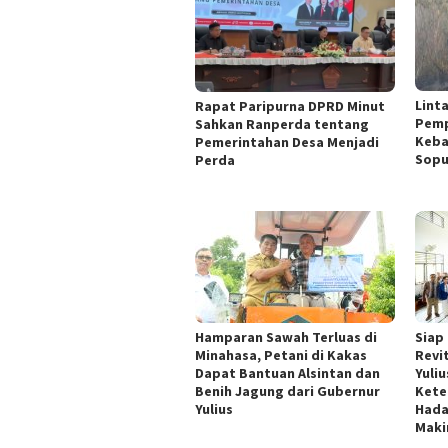
Lint
Rapat Paripurna DPRD Minut
Pemp
Sahkan Ranperda tentang
Keba
Pemerintahan Desa Menjadi
Sopu
Perda
Hamparan Sawah Terluas di
Siap
Minahasa, Petani di Kakas
Revi
Dapat Bantuan Alsintan dan
Yuliu
Benih Jagung dari Gubernur
Kete
Yulius
Hada
Maki