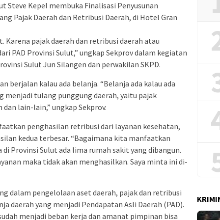
ut Steve Kepel membuka Finalisasi Penyusunan
ang Pajak Daerah dan Retribusi Daerah, di Hotel Gran
. Karena pajak daerah dan retribusi daerah atau
dari PAD Provinsi Sulut,” ungkap Sekprov dalam kegiatan
rovinsi Sulut Jun Silangen dan perwakilan SKPD.
 berjalan kalau ada belanja. “Belanja ada kalau ada
 menjadi tulang punggung daerah, yaitu pajak
 dan lain-lain,” ungkap Sekprov.
tkan penghasilan retribusi dari layanan kesehatan,
asilan kedua terbesar. “Bagaimana kita manfaatkan
 di Provinsi Sulut ada lima rumah sakit yang dibangun.
layanan maka tidak akan menghasilkan. Saya minta ini di-
ng dalam pengelolaan aset daerah, pajak dan retribusi
KRIMI
 daerah yang menjadi Pendapatan Asli Daerah (PAD).
 sudah menjadi beban kerja dan amanat pimpinan bisa