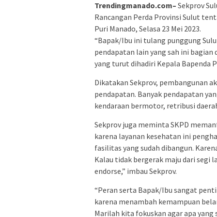
Trendingmanado.com–
Sekprov Sul
Rancangan Perda Provinsi Sulut tent
Puri Manado, Selasa 23 Mei 2023.
“Bapak/Ibu ini tulang punggung Sulut
pendapatan lain yang sah ini bagian 
yang turut dihadiri Kepala Bapenda P
Dikatakan Sekprov, pembangunan akan
pendapatan. Banyak pendapatan yang
kendaraan bermotor, retribusi daerah
Sekprov juga meminta SKPD memanfaa
karena layanan kesehatan ini pengh
fasilitas yang sudah dibangun. Karena
Kalau tidak bergerak maju dari segi 
endorse,” imbau Sekprov.
“Peran serta Bapak/Ibu sangat penti
karena menambah kemampuan belanja
Marilah kita fokuskan agar apa yang