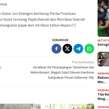
pnya.
 Sulut Jun Silangen berharap Perda Finalisasi
i Sulut tentang Pajak Daerah dan Retribusi Daerah
emungutan pajak dan retribusi tahun depan.(*)
SEBARKAN
AKTIVIT
Kerugi
Pos berikutnya
y:
Serahkan SK Perpanjangan Tamuntuan dan
Mokodompit, Wagub Sulut Steven Kandouw
KRIMINA
Rekons
Sampaikan Pesan Gubernur Olly
Min…
KRIMINA
Tim Re
Ring…
KRIMINA