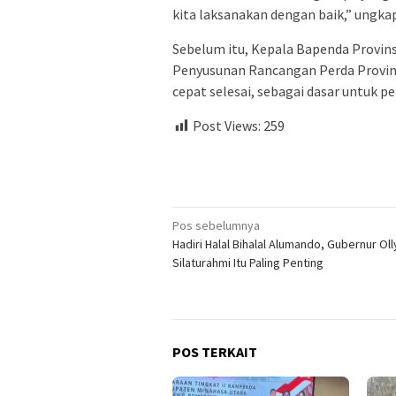
kita laksanakan dengan baik,” ungka
Sebelum itu, Kepala Bapenda Provinsi
Penyusunan Rancangan Perda Provins
cepat selesai, sebagai dasar untuk p
Post Views:
259
Navigasi
Pos sebelumnya
Hadiri Halal Bihalal Alumando, Gubernur Oll
pos
Silaturahmi Itu Paling Penting
POS TERKAIT