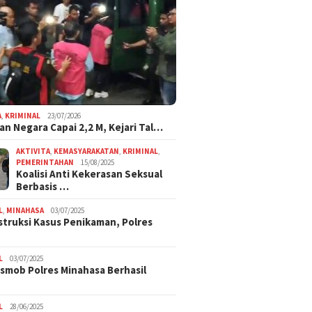
A
,
KRIMINAL
23/07/2026
an Negara Capai 2,2 M, Kejari Tal…
AKTIVITA
,
KEMASYARAKATAN
,
KRIMINAL
,
PEMERINTAHAN
15/08/2025
Koalisi Anti Kekerasan Seksual
Berbasis …
L
,
MINAHASA
03/07/2025
truksi Kasus Penikaman, Polres
L
03/07/2025
smob Polres Minahasa Berhasil
L
28/06/2025