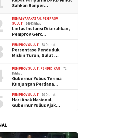
1
Sahkan Ranper…
2
KEMASYARAKATAN
,
PEMPROV
SULUT
149 Dilihat
Lintas Instansi Dikerahkan,
Pemprov Gerc…
3
PEMPROV SULUT
88 Dilihat
Persentase Penduduk
Miskin Turun, Sulut …
4
PEMPROV SULUT
,
PENDIDIKAN
72
Dilihat
Gubernur Yulius Terima
Kunjungan Perdana…
5
PEMPROV SULUT
19 Dilihat
Hari Anak Nasional,
Gubernur Yulius Ajak…
NAL