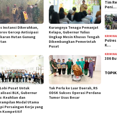
Tim Re
Peni…
as Instansi Dikerahkan,
Kurangnya Tenaga Pemanjat
rov Gercep Antisipasi
Kelapa, Gubernur Yulius
KRIMINA
karan Hutan Gunung
Ungkap Mesin Khusus Tengah
Polres
tan
Dikembangkan Pemerintah
K…
Pusat
KRIMINA
386 Bu
TOPIK
 Lobi Pusat Untuk
Tak Perlu ke Luar Daerah, RS
talisasi BLK, Gubernur
ODSK Sukses Operasi Perdana
s: Keahlian dan
Tumor Usus Besar
rampilan Modal Utama
pi Persaingan Kerja yang
n Kompetitif