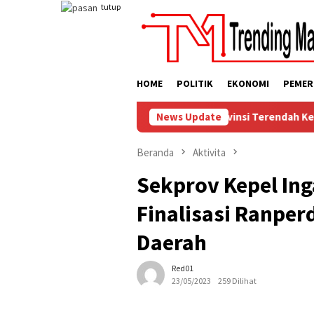
Loncat
tutup
ke
konten
HOME
POLITIK
EKONOMI
PEMER
se Penduduk Miskin Turun, Sulut Provinsi Terendah Kemiskinan 
News Update
Beranda
Aktivita
Sekprov Kepel In
Finalisasi Ranper
Daerah
Red01
23/05/2023
259 Dilihat