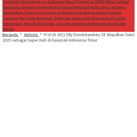
Terendah Kemiskinan se-Sulawesi
Rapat Paripurna DPRD Minut Sahkan
Ranperda tentang Pemerintahan Desa Menjadi Perda
Lintas Instansi
Dikerahkan, Pemprov Gercep Antisipasi Kebakaran Hutan Gunung
Soputan
Hari Anak Nasional, Gubernur Yulius Ajak Masyarakat Cegah
Kekerasan, Penuhi Hak Anak, Jaga Keamanan Lingkungan dan Ruang
Digital
Beranda
Aktivita
Prof Dr (HC) Olly Dondokambey SE Wujudkan Sulut
2025 sebagai Super Hub di Kawasan Indonesia Timur