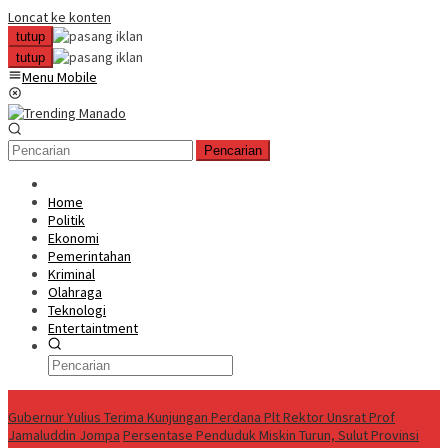
Loncat ke konten
tutup
tutup
Menu Mobile
Pencarian
Home
Politik
Ekonomi
Pemerintahan
Kriminal
Olahraga
Teknologi
Entertaintment
News Update
Gubernur Yulius Terima Kunjungan Perdana Plt Rektor Unsrat Prof
Jamaluddin Jompa
Persentase Penduduk Miskin Turun, Sulut Provinsi