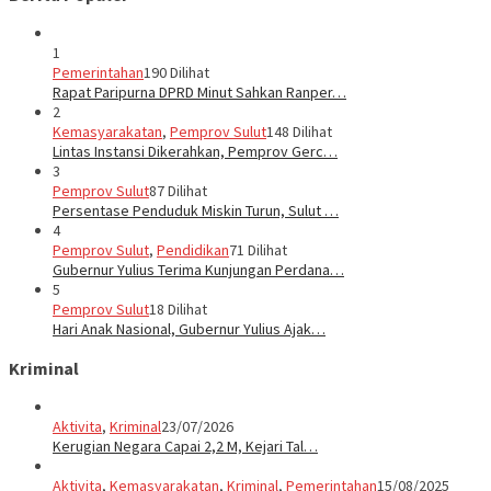
1
Pemerintahan
190 Dilihat
Rapat Paripurna DPRD Minut Sahkan Ranper…
2
Kemasyarakatan
,
Pemprov Sulut
148 Dilihat
Lintas Instansi Dikerahkan, Pemprov Gerc…
3
Pemprov Sulut
87 Dilihat
Persentase Penduduk Miskin Turun, Sulut …
4
Pemprov Sulut
,
Pendidikan
71 Dilihat
Gubernur Yulius Terima Kunjungan Perdana…
5
Pemprov Sulut
18 Dilihat
Hari Anak Nasional, Gubernur Yulius Ajak…
Kriminal
Aktivita
,
Kriminal
23/07/2026
Kerugian Negara Capai 2,2 M, Kejari Tal…
Aktivita
,
Kemasyarakatan
,
Kriminal
,
Pemerintahan
15/08/2025