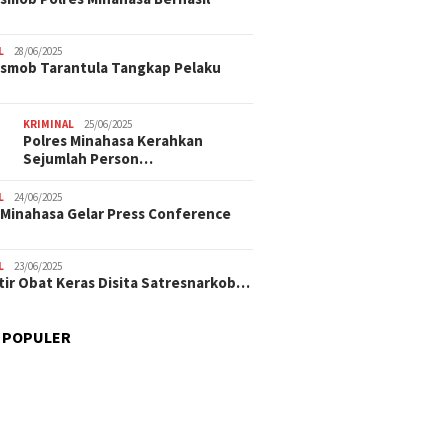
L
28/06/2025
smob Tarantula Tangkap Pelaku
KRIMINAL
25/06/2025
Polres Minahasa Kerahkan
Sejumlah Person…
L
24/06/2025
 Minahasa Gelar Press Conference
L
23/06/2025
tir Obat Keras Disita Satresnarkob…
 POPULER