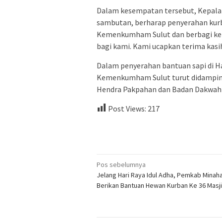
Dalam kesempatan tersebut, Kepala
sambutan, berharap penyerahan kurba
Kemenkumham Sulut dan berbagi keb
bagi kami. Kami ucapkan terima kasi
Dalam penyerahan bantuan sapi di Har
Kemenkumham Sulut turut didamping
Hendra Pakpahan dan Badan Dakwah
Post Views:
217
Navigasi
Pos sebelumnya
Jelang Hari Raya Idul Adha, Pemkab Minah
pos
Berikan Bantuan Hewan Kurban Ke 36 Masj