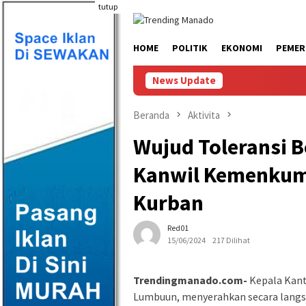
Loncat
tutup
ke
konten
HOME
POLITIK
EKONOMI
PEMER
News Update
Beranda
Aktivita
Wujud Toleransi 
Kanwil Kemenkum
Kurban
Red01
15/06/2024
217 Dilihat
Trendingmanado.com-
Kepala Kant
Lumbuun, menyerahkan secara langs