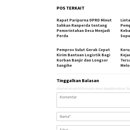
POS TERKAIT
Rapat Paripurna DPRD Minut
Lint
Sahkan Ranperda tentang
Pemp
Pemerintahan Desa Menjadi
Keba
Perda
Sopu
Pemprov Sulut Gerak Cepat
Keru
Kirim Bantuan Logistik Bagi
Keja
Korban Banjir dan Longsor
Ters
Sangihe
Melo
Tinggalkan Balasan
Alamat email Anda tidak akan dipublikasikan.
Ru