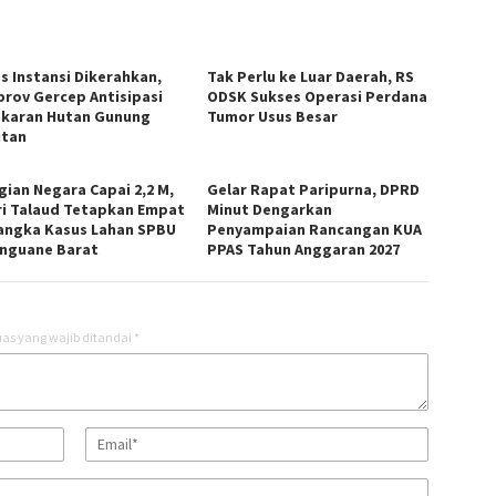
as Instansi Dikerahkan,
Tak Perlu ke Luar Daerah, RS
rov Gercep Antisipasi
ODSK Sukses Operasi Perdana
karan Hutan Gunung
Tumor Usus Besar
tan
gian Negara Capai 2,2 M,
Gelar Rapat Paripurna, DPRD
ri Talaud Tetapkan Empat
Minut Dengarkan
angka Kasus Lahan SPBU
Penyampaian Rancangan KUA
nguane Barat
PPAS Tahun Anggaran 2027
as yang wajib ditandai
*