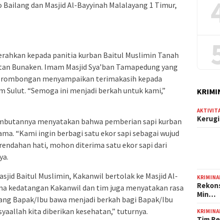
o Bailang dan Masjid Al-Bayyinah Malalayang 1 Timur,
erahkan kepada panitia kurban Baitul Muslimin Tanah
tan Bunaken. Imam Masjid Sya’ban Tamapedung yang
 rombongan menyampaikan terimakasih kepada
Sulut. “Semoga ini menjadi berkah untuk kami,”
KRIMI
AKTIVIT
Kerugi
ambutannya menyatakan bahwa pemberian sapi kurban
ma. “Kami ingin berbagi satu ekor sapi sebagai wujud
rendahan hati, mohon diterima satu ekor sapi dari
ya.
sjid Baitul Muslimin, Kakanwil bertolak ke Masjid Al-
KRIMINA
Rekons
ma kedatangan Kakanwil dan tim juga menyatakan rasa
Min…
yang Bapak/Ibu bawa menjadi berkah bagi Bapak/Ibu
yaallah kita diberikan kesehatan,” tuturnya.
KRIMINA
Tim Re