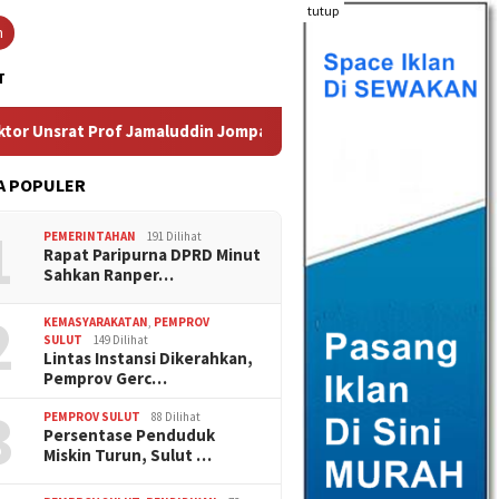
tutup
n
T
rat Prof Jamaluddin Jompa
Persentase Penduduk Miskin 
A POPULER
1
PEMERINTAHAN
191 Dilihat
Rapat Paripurna DPRD Minut
Sahkan Ranper…
2
KEMASYARAKATAN
,
PEMPROV
SULUT
149 Dilihat
Lintas Instansi Dikerahkan,
Pemprov Gerc…
3
PEMPROV SULUT
88 Dilihat
Persentase Penduduk
Miskin Turun, Sulut …