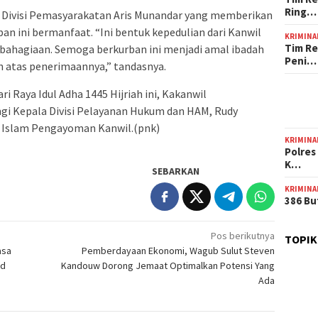
Ring…
 Divisi Pemasyarakatan Aris Munandar yang memberikan
n ini bermanfaat. “Ini bentuk kepedulian dari Kanwil
KRIMINA
Tim Re
ahagiaan. Semoga berkurban ini menjadi amal ibadah
Peni…
h atas penerimaannya,” tandasnya.
i Raya Idul Adha 1445 Hijriah ini, Kakanwil
i Kepala Divisi Pelayanan Hukum dan HAM, Rudy
 Islam Pengayoman Kanwil.(pnk)
KRIMINA
Polres
K…
SEBARKAN
KRIMINA
386 Bu
Pos berikutnya
TOPIK
asa
Pemberdayaan Ekonomi, Wagub Sulut Steven
id
Kandouw Dorong Jemaat Optimalkan Potensi Yang
Ada