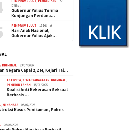
4
PEMPROV SULUT
,
PENDIDIKAN
72
Dilihat
Gubernur Yulius Terima
Kunjungan Perdana…
5
PEMPROV SULUT
19 Dilihat
Hari Anak Nasional,
Gubernur Yulius Ajak…
NAL
A
,
KRIMINAL
23/07/2026
an Negara Capai 2,2 M, Kejari Tal…
AKTIVITA
,
KEMASYARAKATAN
,
KRIMINAL
,
PEMERINTAHAN
15/08/2025
Koalisi Anti Kekerasan Seksual
Berbasis …
L
,
MINAHASA
03/07/2025
truksi Kasus Penikaman, Polres
L
03/07/2025
smob Polres Minahasa Berhasil