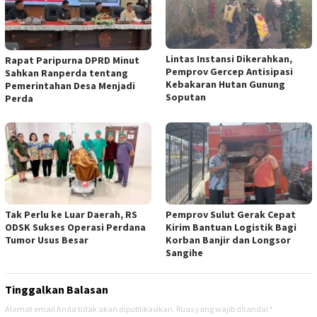
Lintas Instansi Dikerahkan,
Rapat Paripurna DPRD Minut
Pemprov Gercep Antisipasi
Sahkan Ranperda tentang
Kebakaran Hutan Gunung
Pemerintahan Desa Menjadi
Soputan
Perda
Tak Perlu ke Luar Daerah, RS
Pemprov Sulut Gerak Cepat
ODSK Sukses Operasi Perdana
Kirim Bantuan Logistik Bagi
Tumor Usus Besar
Korban Banjir dan Longsor
Sangihe
Tinggalkan Balasan
Alamat email Anda tidak akan dipublikasikan.
Ruas yang wajib ditandai
*