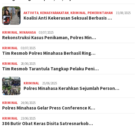
AKTIVITA
,
KEMASYARAKATAN
,
KRIMINAL
,
PEMERINTAHAN
15/08/2025
Koalisi Anti Kekerasan Seksual Berbasis …
KRIMINAL
,
MINAHASA
03/07/2025
Rekonstruksi Kasus Penikaman, Polres Min…
KRIMINAL
03/07/2025
Tim Resmob Polres Minahasa Berhasil Ring…
KRIMINAL
28/06/2025
Tim Resmob Tarantula Tangkap Pelaku Peni…
KRIMINAL
25/06/2025
Polres Minahasa Kerahkan Sejumlah Person…
KRIMINAL
24/06/2025
Polres Minahasa Gelar Press Conference K…
KRIMINAL
23/06/2025
386 Butir Obat Keras Disita Satresnarkob…