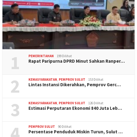
1
PEMERINTAHAN
199 Dilihat
Rapat Paripurna DPRD Minut Sahkan Ranper…
2
KEMASYARAKATAN
,
PEMPROV SULUT
153 Dilihat
Lintas Instansi Dikerahkan, Pemprov Gerc…
3
KEMASYARAKATAN
,
PEMPROV SULUT
126 Dilihat
Estimasi Perputaran Ekonomi 840 Juta Leb…
4
PEMPROV SULUT
90 Dilihat
Persentase Penduduk Miskin Turun, Sulut …