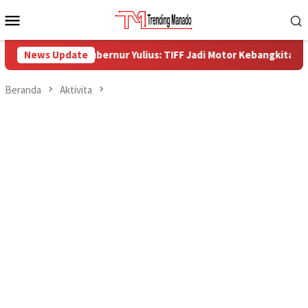
Loncat
Menu
ke
Mobile
konten
 Petani, Gubernur Yulius: TIFF Jadi Motor Kebangkitan Ekonomi K
News Update
Beranda
Aktivita