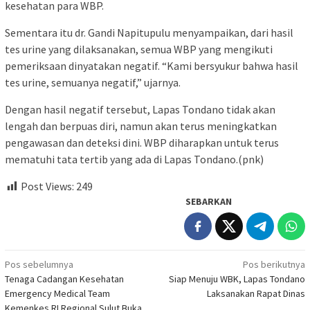
kesehatan para WBP.
Sementara itu dr. Gandi Napitupulu menyampaikan, dari hasil
tes urine yang dilaksanakan, semua WBP yang mengikuti
pemeriksaan dinyatakan negatif. “Kami bersyukur bahwa hasil
tes urine, semuanya negatif,” ujarnya.
Dengan hasil negatif tersebut, Lapas Tondano tidak akan
lengah dan berpuas diri, namun akan terus meningkatkan
pengawasan dan deteksi dini. WBP diharapkan untuk terus
mematuhi tata tertib yang ada di Lapas Tondano.(pnk)
Post Views:
249
SEBARKAN
Navigasi
Pos sebelumnya
Pos berikutnya
Tenaga Cadangan Kesehatan
Siap Menuju WBK, Lapas Tondano
pos
Emergency Medical Team
Laksanakan Rapat Dinas
Kemenkes RI Regional Sulut Buka