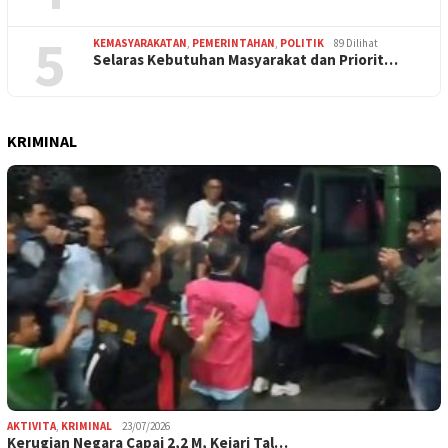
5
KEMASYARAKATAN
,
PEMERINTAHAN
,
POLITIK
89 Dilihat
Selaras Kebutuhan Masyarakat dan Priorit…
KRIMINAL
AKTIVITA
,
KRIMINAL
23/07/2026
Kerugian Negara Capai 2,2 M, Kejari Tal…