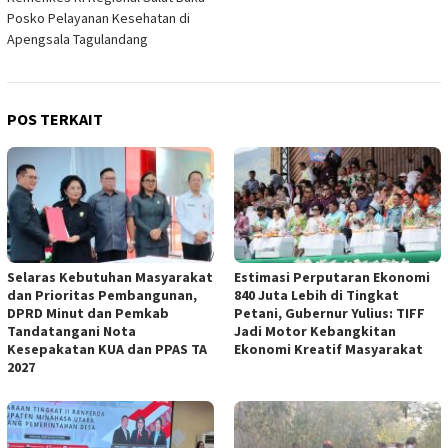
Posko Pelayanan Kesehatan di
Apengsala Tagulandang
POS TERKAIT
Selaras Kebutuhan Masyarakat
Estimasi Perputaran Ekonomi
dan Prioritas Pembangunan,
840 Juta Lebih di Tingkat
DPRD Minut dan Pemkab
Petani, Gubernur Yulius: TIFF
Tandatangani Nota
Jadi Motor Kebangkitan
Kesepakatan KUA dan PPAS TA
Ekonomi Kreatif Masyarakat
2027