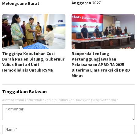
Anggaran 2027
Melonguane Barat
Tingginya Kebutuhan Cuci
Ranperda tentang
Darah Pasien Bitung, Gubernur
Pertanggungjawaban
Yulius Bantu 4 Unit
Pelaksanaan APBD TA 2025
Hemodialisis Untuk RSMN
Diterima Lima Fraksi di DPRD
Minut
Tinggalkan Balasan
Alamat email Anda tidak akan dipublikasikan.
Ruas yang wajib ditandai
*