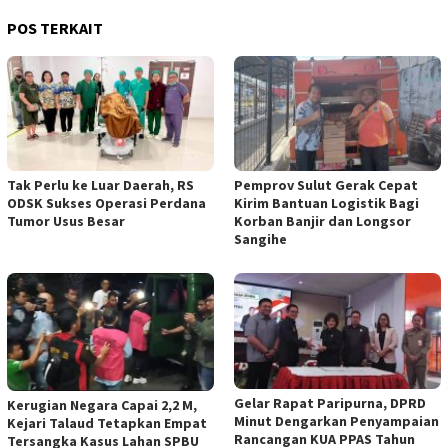
POS TERKAIT
Tak Perlu ke Luar Daerah, RS
Pemprov Sulut Gerak Cepat
ODSK Sukses Operasi Perdana
Kirim Bantuan Logistik Bagi
Tumor Usus Besar
Korban Banjir dan Longsor
Sangihe
Gelar Rapat Paripurna, DPRD
Kerugian Negara Capai 2,2 M,
Minut Dengarkan Penyampaian
Kejari Talaud Tetapkan Empat
Rancangan KUA PPAS Tahun
Tersangka Kasus Lahan SPBU