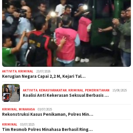
AKTIVITA
,
KRIMINAL
23/07/2026
Kerugian Negara Capai 2,2 M, Kejari Tal…
AKTIVITA
,
KEMASYARAKATAN
,
KRIMINAL
,
PEMERINTAHAN
15/08/2025
Koalisi Anti Kekerasan Seksual Berbasis …
KRIMINAL
,
MINAHASA
03/07/2025
Rekonstruksi Kasus Penikaman, Polres Min…
KRIMINAL
03/07/2025
Tim Resmob Polres Minahasa Berhasil Ring…