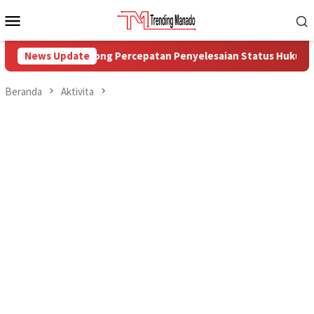
Loncat
Menu
ke
Mobile
konten
rov Sulut Dorong Percepatan Penyelesaian Status Hukum PFDs
News Update
Beranda
Aktivita