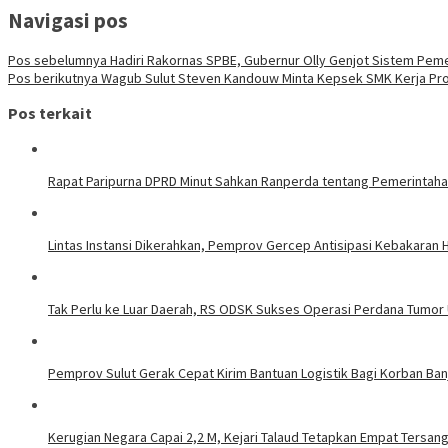
Navigasi pos
Pos sebelumnya
Hadiri Rakornas SPBE, Gubernur Olly Genjot Sistem Pemeri
Pos berikutnya
Wagub Sulut Steven Kandouw Minta Kepsek SMK Kerja Pro
Pos terkait
Rapat Paripurna DPRD Minut Sahkan Ranperda tentang Pemerintaha
Lintas Instansi Dikerahkan, Pemprov Gercep Antisipasi Kebakaran
Tak Perlu ke Luar Daerah, RS ODSK Sukses Operasi Perdana Tumor
Pemprov Sulut Gerak Cepat Kirim Bantuan Logistik Bagi Korban Ban
Kerugian Negara Capai 2,2 M, Kejari Talaud Tetapkan Empat Tersa