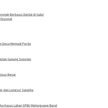
ntah Berbasis Digital di Sulut
fesional
n Desa Menjadi Perda
 Hutan Gunung Soputan
 Usus Besar
jir dan Longsor Sangihe
ngka Kasus Lahan SPBU Melonguane Barat