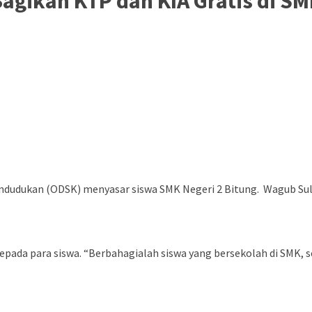
gikan KTP dan KIA Gratis di SM
ndudukan (ODSK) menyasar siswa SMK Negeri 2 Bitung. Wagub Su
ada para siswa. “Berbahagialah siswa yang bersekolah di SMK,