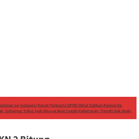
iskinan se-Sulawesi
Rapat Paripurna DPRD Minut Sahkan Ranperda
al, Gubernur Yulius Ajak Masyarakat Cegah Kekerasan, Penuhi Hak Anak,