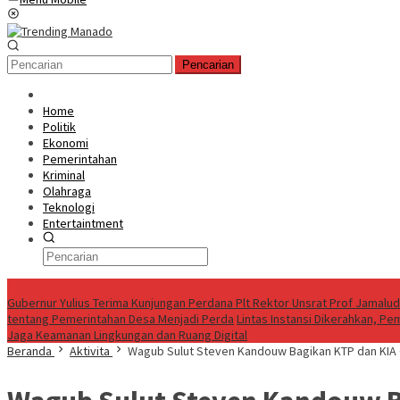
Pencarian
Home
Politik
Ekonomi
Pemerintahan
Kriminal
Olahraga
Teknologi
Entertaintment
News Update
Gubernur Yulius Terima Kunjungan Perdana Plt Rektor Unsrat Prof Jamalu
tentang Pemerintahan Desa Menjadi Perda
Lintas Instansi Dikerahkan, P
Jaga Keamanan Lingkungan dan Ruang Digital
Beranda
Aktivita
Wagub Sulut Steven Kandouw Bagikan KTP dan KIA G