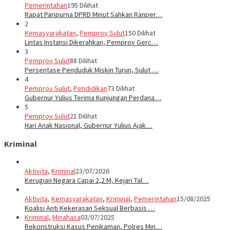
Pemerintahan
195 Dilihat
Rapat Paripurna DPRD Minut Sahkan Ranper…
2
Kemasyarakatan
,
Pemprov Sulut
150 Dilihat
Lintas Instansi Dikerahkan, Pemprov Gerc…
3
Pemprov Sulut
88 Dilihat
Persentase Penduduk Miskin Turun, Sulut …
4
Pemprov Sulut
,
Pendidikan
73 Dilihat
Gubernur Yulius Terima Kunjungan Perdana…
5
Pemprov Sulut
21 Dilihat
Hari Anak Nasional, Gubernur Yulius Ajak…
Kriminal
Aktivita
,
Kriminal
23/07/2026
Kerugian Negara Capai 2,2 M, Kejari Tal…
Aktivita
,
Kemasyarakatan
,
Kriminal
,
Pemerintahan
15/08/2025
Koalisi Anti Kekerasan Seksual Berbasis …
Kriminal
,
Minahasa
03/07/2025
Rekonstruksi Kasus Penikaman, Polres Min…