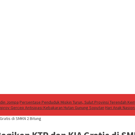
ddin Jompa
Persentase Penduduk Miskin Turun, Sulut Provinsi Terendah Kem
emprov Gercep Antisipasi Kebakaran Hutan Gunung Soputan
Hari Anak Nasion
ratis di SMKN 2 Bitung