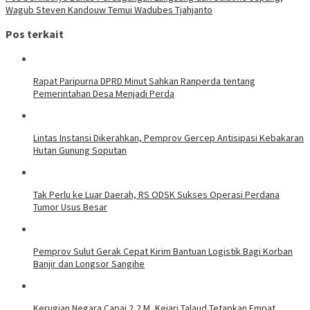
Wagub Steven Kandouw Temui Wadubes Tjahjanto
Pos terkait
Rapat Paripurna DPRD Minut Sahkan Ranperda tentang
Pemerintahan Desa Menjadi Perda
Lintas Instansi Dikerahkan, Pemprov Gercep Antisipasi Kebakaran
Hutan Gunung Soputan
Tak Perlu ke Luar Daerah, RS ODSK Sukses Operasi Perdana
Tumor Usus Besar
Pemprov Sulut Gerak Cepat Kirim Bantuan Logistik Bagi Korban
Banjir dan Longsor Sangihe
Kerugian Negara Capai 2,2 M, Kejari Talaud Tetapkan Empat