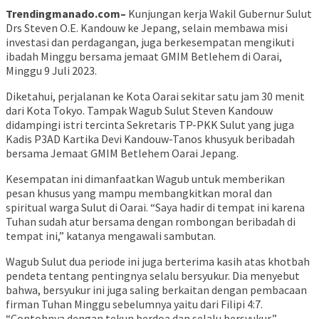
Trendingmanado.com–
Kunjungan kerja Wakil Gubernur Sulut
Drs Steven O.E. Kandouw ke Jepang, selain membawa misi
investasi dan perdagangan, juga berkesempatan mengikuti
ibadah Minggu bersama jemaat GMIM Betlehem di Oarai,
Minggu 9 Juli 2023.
Diketahui, perjalanan ke Kota Oarai sekitar satu jam 30 menit
dari Kota Tokyo. Tampak Wagub Sulut Steven Kandouw
didampingi istri tercinta Sekretaris TP-PKK Sulut yang juga
Kadis P3AD Kartika Devi Kandouw-Tanos khusyuk beribadah
bersama Jemaat GMIM Betlehem Oarai Jepang.
Kesempatan ini dimanfaatkan Wagub untuk memberikan
pesan khusus yang mampu membangkitkan moral dan
spiritual warga Sulut di Oarai. “Saya hadir di tempat ini karena
Tuhan sudah atur bersama dengan rombongan beribadah di
tempat ini,” katanya mengawali sambutan.
Wagub Sulut dua periode ini juga berterima kasih atas khotbah
pendeta tentang pentingnya selalu bersyukur. Dia menyebut
bahwa, bersyukur ini juga saling berkaitan dengan pembacaan
firman Tuhan Minggu sebelumnya yaitu dari Filipi 4:7.
“Contohnya dengan tekun berdoa dan selalu bersyukur,”