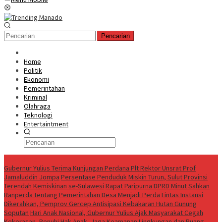
Pencarian
Home
Politik
Ekonomi
Pemerintahan
Kriminal
Olahraga
Teknologi
Entertaintment
News Update
Gubernur Yulius Terima Kunjungan Perdana Plt Rektor Unsrat Prof
Jamaluddin Jompa
Persentase Penduduk Miskin Turun, Sulut Provinsi
Terendah Kemiskinan se-Sulawesi
Rapat Paripurna DPRD Minut Sahkan
Ranperda tentang Pemerintahan Desa Menjadi Perda
Lintas Instansi
Dikerahkan, Pemprov Gercep Antisipasi Kebakaran Hutan Gunung
Soputan
Hari Anak Nasional, Gubernur Yulius Ajak Masyarakat Cegah
Kekerasan, Penuhi Hak Anak, Jaga Keamanan Lingkungan dan Ruang