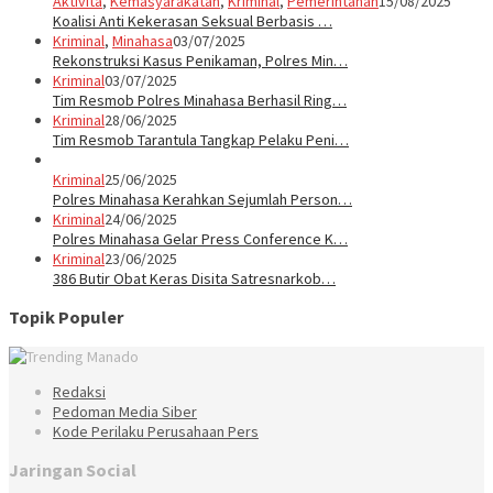
Aktivita
,
Kemasyarakatan
,
Kriminal
,
Pemerintahan
15/08/2025
Koalisi Anti Kekerasan Seksual Berbasis …
Kriminal
,
Minahasa
03/07/2025
Rekonstruksi Kasus Penikaman, Polres Min…
Kriminal
03/07/2025
Tim Resmob Polres Minahasa Berhasil Ring…
Kriminal
28/06/2025
Tim Resmob Tarantula Tangkap Pelaku Peni…
Kriminal
25/06/2025
Polres Minahasa Kerahkan Sejumlah Person…
Kriminal
24/06/2025
Polres Minahasa Gelar Press Conference K…
Kriminal
23/06/2025
386 Butir Obat Keras Disita Satresnarkob…
Topik Populer
Redaksi
Pedoman Media Siber
Kode Perilaku Perusahaan Pers
Jaringan Social