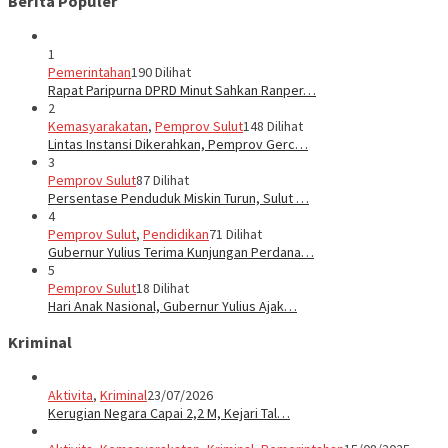
Berita Populer
1
Pemerintahan
190 Dilihat
Rapat Paripurna DPRD Minut Sahkan Ranper…
2
Kemasyarakatan
,
Pemprov Sulut
148 Dilihat
Lintas Instansi Dikerahkan, Pemprov Gerc…
3
Pemprov Sulut
87 Dilihat
Persentase Penduduk Miskin Turun, Sulut …
4
Pemprov Sulut
,
Pendidikan
71 Dilihat
Gubernur Yulius Terima Kunjungan Perdana…
5
Pemprov Sulut
18 Dilihat
Hari Anak Nasional, Gubernur Yulius Ajak…
Kriminal
Aktivita
,
Kriminal
23/07/2026
Kerugian Negara Capai 2,2 M, Kejari Tal…