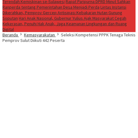
Terendah Kemiskinan se-Sulawesi
Rapat Paripurna DPRD Minut Sahkan
Ranperda tentang Pemerintahan Desa Menjadi Perda
Lintas Instansi
Dikerahkan, Pemprov Gercep Antisipasi Kebakaran Hutan Gunung
Soputan
Hari Anak Nasional, Gubernur Yulius Ajak Masyarakat Cegah
Kekerasan, Penuhi Hak Anak, Jaga Keamanan Lingkungan dan Ruang
Digital
Beranda
Kemasyarakatan
Seleksi Kompetensi PPPK Tenaga Teknis
Pemprov Sulut Diikuti 442 Peserta