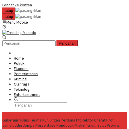
Loncat ke konten
tutup
tutup
Menu Mobile
Pencarian
Home
Politik
Ekonomi
Pemerintahan
Kriminal
Olahraga
Teknologi
Entertaintment
News Update
Gubernur Yulius Terima Kunjungan Perdana Plt Rektor Unsrat Prof
Jamaluddin Jompa
Persentase Penduduk Miskin Turun, Sulut Provinsi