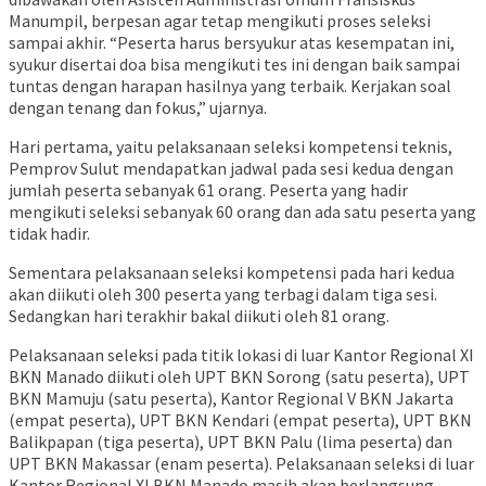
Manumpil, berpesan agar tetap mengikuti proses seleksi
sampai akhir. “Peserta harus bersyukur atas kesempatan ini,
syukur disertai doa bisa mengikuti tes ini dengan baik sampai
tuntas dengan harapan hasilnya yang terbaik. Kerjakan soal
dengan tenang dan fokus,” ujarnya.
Hari pertama, yaitu pelaksanaan seleksi kompetensi teknis,
Pemprov Sulut mendapatkan jadwal pada sesi kedua dengan
jumlah peserta sebanyak 61 orang. Peserta yang hadir
mengikuti seleksi sebanyak 60 orang dan ada satu peserta yang
tidak hadir.
Sementara pelaksanaan seleksi kompetensi pada hari kedua
akan diikuti oleh 300 peserta yang terbagi dalam tiga sesi.
Sedangkan hari terakhir bakal diikuti oleh 81 orang.
Pelaksanaan seleksi pada titik lokasi di luar Kantor Regional XI
BKN Manado diikuti oleh UPT BKN Sorong (satu peserta), UPT
BKN Mamuju (satu peserta), Kantor Regional V BKN Jakarta
(empat peserta), UPT BKN Kendari (empat peserta), UPT BKN
Balikpapan (tiga peserta), UPT BKN Palu (lima peserta) dan
UPT BKN Makassar (enam peserta). Pelaksanaan seleksi di luar
Kantor Regional XI BKN Manado masih akan berlangsung