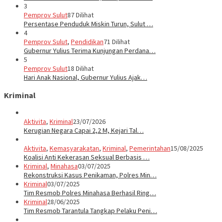
3
Pemprov Sulut
87 Dilihat
Persentase Penduduk Miskin Turun, Sulut …
4
Pemprov Sulut
,
Pendidikan
71 Dilihat
Gubernur Yulius Terima Kunjungan Perdana…
5
Pemprov Sulut
18 Dilihat
Hari Anak Nasional, Gubernur Yulius Ajak…
Kriminal
Aktivita
,
Kriminal
23/07/2026
Kerugian Negara Capai 2,2 M, Kejari Tal…
Aktivita
,
Kemasyarakatan
,
Kriminal
,
Pemerintahan
15/08/2025
Koalisi Anti Kekerasan Seksual Berbasis …
Kriminal
,
Minahasa
03/07/2025
Rekonstruksi Kasus Penikaman, Polres Min…
Kriminal
03/07/2025
Tim Resmob Polres Minahasa Berhasil Ring…
Kriminal
28/06/2025
Tim Resmob Tarantula Tangkap Pelaku Peni…