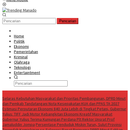
Pencarian
Home
Politik
Ekonomi
Pemerintahan
Kriminal
Olahraga
Teknologi
Entertaintment
News Update
Selaras Kebutuhan Masyarakat dan Prioritas Pembangunan, DPRD Minut
dan Pemkab Tandatangani Nota Kesepakatan KUA dan PPAS TA 2027
Estimasi Perputaran Ekonomi 840 Juta Lebih di Tingkat Petani, Gubernur
Yulius: TIFF Jadi Motor Kebangkitan Ekonomi Kreatif Masyarakat
Gubernur Yulius Terima Kunjungan Perdana Plt Rektor Unsrat Prof
Jamaluddin Jompa
Persentase Penduduk Miskin Turun, Sulut Provinsi
Terendah Kemiskinan se-Sulawesi
Rapat Paripurna DPRD Minut Sahkan