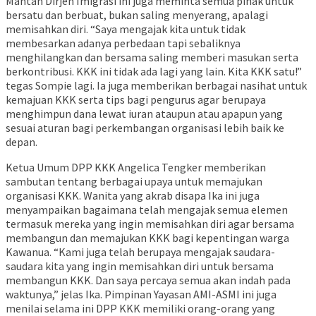
Mantan Dirjen Imigrasi ini juga meminta semua pihak untuk
bersatu dan berbuat, bukan saling menyerang, apalagi
memisahkan diri. “Saya mengajak kita untuk tidak
membesarkan adanya perbedaan tapi sebaliknya
menghilangkan dan bersama saling memberi masukan serta
berkontribusi. KKK ini tidak ada lagi yang lain. Kita KKK satu!”
tegas Sompie lagi. Ia juga memberikan berbagai nasihat untuk
kemajuan KKK serta tips bagi pengurus agar berupaya
menghimpun dana lewat iuran ataupun atau apapun yang
sesuai aturan bagi perkembangan organisasi lebih baik ke
depan.
Ketua Umum DPP KKK Angelica Tengker memberikan
sambutan tentang berbagai upaya untuk memajukan
organisasi KKK. Wanita yang akrab disapa Ika ini juga
menyampaikan bagaimana telah mengajak semua elemen
termasuk mereka yang ingin memisahkan diri agar bersama
membangun dan memajukan KKK bagi kepentingan warga
Kawanua. “Kami juga telah berupaya mengajak saudara-
saudara kita yang ingin memisahkan diri untuk bersama
membangun KKK. Dan saya percaya semua akan indah pada
waktunya,” jelas Ika. Pimpinan Yayasan AMI-ASMI ini juga
menilai selama ini DPP KKK memiliki orang-orang yang