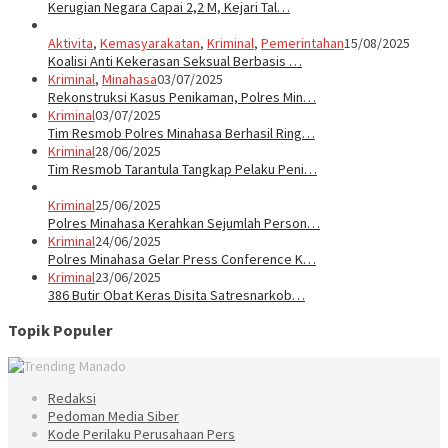
Kerugian Negara Capai 2,2 M, Kejari Tal…
Aktivita
,
Kemasyarakatan
,
Kriminal
,
Pemerintahan
15/08/2025
Koalisi Anti Kekerasan Seksual Berbasis …
Kriminal
,
Minahasa
03/07/2025
Rekonstruksi Kasus Penikaman, Polres Min…
Kriminal
03/07/2025
Tim Resmob Polres Minahasa Berhasil Ring…
Kriminal
28/06/2025
Tim Resmob Tarantula Tangkap Pelaku Peni…
Kriminal
25/06/2025
Polres Minahasa Kerahkan Sejumlah Person…
Kriminal
24/06/2025
Polres Minahasa Gelar Press Conference K…
Kriminal
23/06/2025
386 Butir Obat Keras Disita Satresnarkob…
Topik Populer
Redaksi
Pedoman Media Siber
Kode Perilaku Perusahaan Pers