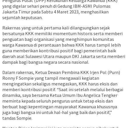
Pengurus Pusat (DPP) Kerukunan Keluarga Kawanua (KKK)
yang digelar sehari penuh di Gedung IBM-ASMI Pulomas
Jakarta Timur pada Sabtu 4 Maret 2023, menghasilkan
sejumlah keputusan.
Rakernas yang untuk pertama kali dilangsungkan sejak
bersatunya KKK memiliki momentum historis serta memberi
penguatan bagi organisasi yang menghimpun komunitas
warga Kawanua di perantauan bahwa KKK harus tampil lebih
guna memberikan kontribusi positif bagi pemerintah baik
daerah asal Sulawesi Utara maupun DKI Jakarta serta memberi
dampak bagi bangsa negara secara nasional.
Dalam rakernas, Ketua Dewan Pembina KKK Irjen Pol (Purn)
Ronny F Sompie yang tampil mengawali kegiatan
mengingatkan sekaligus menegaskan, KKK harus eksis dan
memberi kontribusi positif. “Saat ini setelah melalui berbagai
dinamika, saya bersama Ketua Umum Ibu Angelica Tengker
meminta kepada seluruh pengurus untuk tetap eksis dan
berbuat bagi kepentingan masyarakat Kawanua khususnya
juga bagi bangsa ini untuk hal-hal yang baik dan positif,”
tandas Sompie.