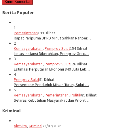
Berita Populer
1
Pemerintahan
199 Dilihat
Rapat Paripurna DPRD Minut Sahkan Ranper…
2
Kemasyarakatan
,
Pemprov Sulut
154 Dilihat
Lintas Instansi Dikerahkan, Pemprov Gerc…
3
Kemasyarakatan
,
Pemprov Sulut
126 Dilihat
Estimasi Perputaran Ekonomi 840 Juta Leb…
4
Pemprov Sulut
91 Dilihat
Persentase Penduduk Miskin Turun, Sulut …
5
Kemasyarakatan
,
Pemerintahan
,
Politik
89 Dilihat
Selaras Kebutuhan Masyarakat dan Priorit…
Kriminal
Aktivita
,
Kriminal
23/07/2026