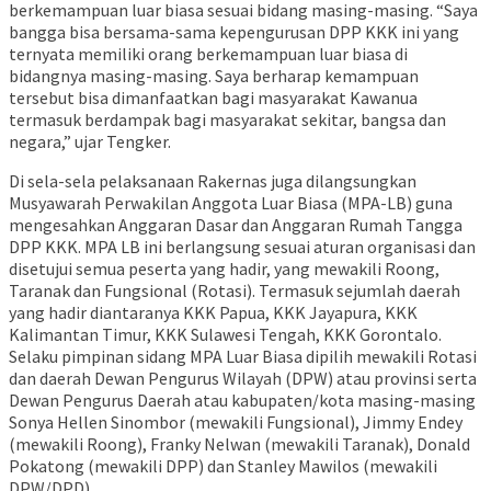
berkemampuan luar biasa sesuai bidang masing-masing. “Saya
bangga bisa bersama-sama kepengurusan DPP KKK ini yang
ternyata memiliki orang berkemampuan luar biasa di
bidangnya masing-masing. Saya berharap kemampuan
tersebut bisa dimanfaatkan bagi masyarakat Kawanua
termasuk berdampak bagi masyarakat sekitar, bangsa dan
negara,” ujar Tengker.
Di sela-sela pelaksanaan Rakernas juga dilangsungkan
Musyawarah Perwakilan Anggota Luar Biasa (MPA-LB) guna
mengesahkan Anggaran Dasar dan Anggaran Rumah Tangga
DPP KKK. MPA LB ini berlangsung sesuai aturan organisasi dan
disetujui semua peserta yang hadir, yang mewakili Roong,
Taranak dan Fungsional (Rotasi). Termasuk sejumlah daerah
yang hadir diantaranya KKK Papua, KKK Jayapura, KKK
Kalimantan Timur, KKK Sulawesi Tengah, KKK Gorontalo.
Selaku pimpinan sidang MPA Luar Biasa dipilih mewakili Rotasi
dan daerah Dewan Pengurus Wilayah (DPW) atau provinsi serta
Dewan Pengurus Daerah atau kabupaten/kota masing-masing
Sonya Hellen Sinombor (mewakili Fungsional), Jimmy Endey
(mewakili Roong), Franky Nelwan (mewakili Taranak), Donald
Pokatong (mewakili DPP) dan Stanley Mawilos (mewakili
DPW/DPD)