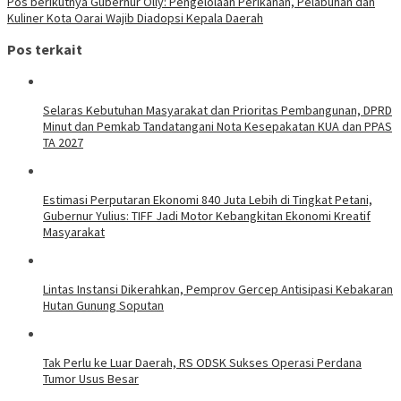
Pos berikutnya
Gubernur Olly: Pengelolaan Perikanan, Pelabuhan dan
Kuliner Kota Oarai Wajib Diadopsi Kepala Daerah
Pos terkait
Selaras Kebutuhan Masyarakat dan Prioritas Pembangunan, DPRD
Minut dan Pemkab Tandatangani Nota Kesepakatan KUA dan PPAS
TA 2027
Estimasi Perputaran Ekonomi 840 Juta Lebih di Tingkat Petani,
Gubernur Yulius: TIFF Jadi Motor Kebangkitan Ekonomi Kreatif
Masyarakat
Lintas Instansi Dikerahkan, Pemprov Gercep Antisipasi Kebakaran
Hutan Gunung Soputan
Tak Perlu ke Luar Daerah, RS ODSK Sukses Operasi Perdana
Tumor Usus Besar