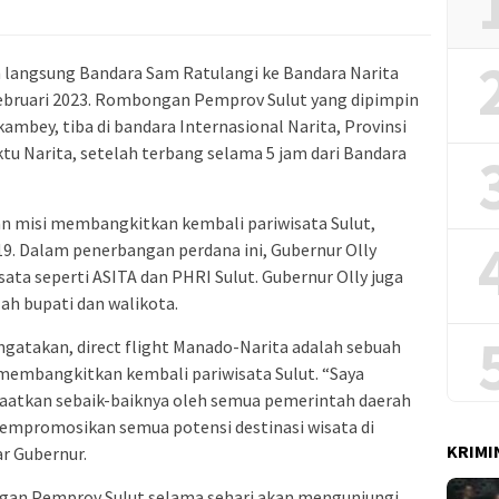
langsung Bandara Sam Ratulangi ke Bandara Narita
Februari 2023. Rombongan Pemprov Sulut yang dipimpin
mbey, tiba di bandara Internasional Narita, Provinsi
tu Narita, setelah terbang selama 5 jam dari Bandara
 misi membangkitkan kembali pariwisata Sulut,
9. Dalam penerbangan perdana ini, Gubernur Olly
ta seperti ASITA dan PHRI Sulut. Gubernur Olly juga
h bupati dan walikota.
gatakan, direct flight Manado-Narita adalah sebuah
embangkitkan kembali pariwisata Sulut. “Saya
aatkan sebaik-baiknya oleh semua pemerintah daerah
mempromosikan semua potensi destinasi wisata di
KRIMI
ar Gubernur.
ngan Pemprov Sulut selama sehari akan mengunjungi