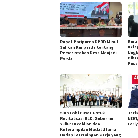
Kura
Rapat Paripurna DPRD Minut
Kela
Sahkan Ranperda tentang
Ungk
Pemerintahan Desa Menjadi
Dike
Perda
Pusa
Siap Lobi Pusat Untuk
Terk
Revitalisasi BLK, Gubernur
NEET
Yulius: Keahlian dan
Earl
Keterampilan Modal Utama
Hadapi Persaingan Kerja yang