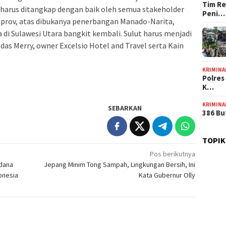
Tim Re
, harus ditangkap dengan baik oleh semua stakeholder
Peni…
mprov, atas dibukanya penerbangan Manado-Narita,
di Sulawesi Utara bangkit kembali. Sulut harus menjadi
as Merry, owner Excelsio Hotel and Travel serta Kain
KRIMINA
Polres
K…
KRIMINA
SEBARKAN
386 Bu
TOPIK
Pos berikutnya
dana
Jepang Minim Tong Sampah, Lingkungan Bersih, Ini
onesia
Kata Gubernur Olly