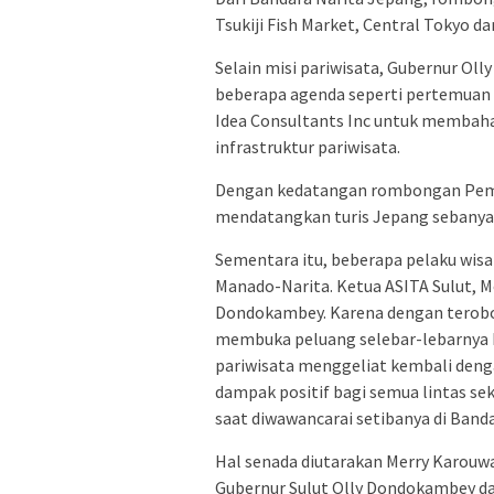
Tsukiji Fish Market, Central Tokyo
Selain misi pariwisata, Gubernur Ol
beberapa agenda seperti pertemuan
Idea Consultants Inc untuk membah
infrastruktur pariwisata.
Dengan kedatangan rombongan Pempro
mendatangkan turis Jepang sebanyak
Sementara itu, beberapa pelaku wi
Manado-Narita. Ketua ASITA Sulut, M
Dondokambey. Karena dengan terobos
membuka peluang selebar-lebarnya ke
pariwisata menggeliat kembali deng
dampak positif bagi semua lintas sek
saat diwawancarai setibanya di Banda
Hal senada diutarakan Merry Karouw
Gubernur Sulut Olly Dondokambey d