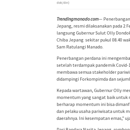
dok/din)
Trendingmanado
.
com
— Penerbangan 
Jepang, resmi dilaksanakan pada 2 
langsung Gubernur Sulut Olly Dondoka
Chiba Jepang sekitar pukul 08.40 wak
Sam Ratulangi Manado.
Penerbangan perdana ini mengemban
setelah terdampak pandemik Covid-1
membawa semua stakeholder pariwisa
didampingi Forkompimda dan sejumla
Kepada wartawan, Gubernur Olly men
momentum yang sangat baik untuk m
berharap momentum ini bisa dimanf
dan pelaku usaha pariwisata untuk 
daerahnya. Ini kesempatan emas,” uj
Dari Bandara Narita Jepang, rombo