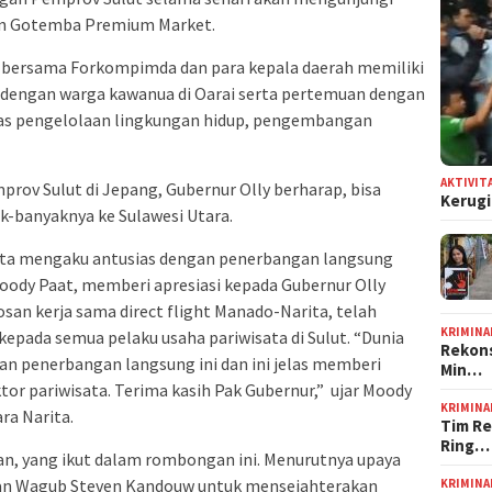
 dan Gotemba Premium Market.
ly bersama Forkompimda dan para kepala daerah memiliki
 dengan warga kawanua di Oarai serta pertemuan dengan
as pengelolaan lingkungan hidup, pengembangan
AKTIVIT
v Sulut di Jepang, Gubernur Olly berharap, bisa
Kerugi
-banyaknya ke Sulawesi Utara.
sata mengaku antusias dengan penerbangan langsung
oody Paat, memberi apresiasi kepada Gubernur Olly
an kerja sama direct flight Manado-Narita, telah
KRIMINA
pada semua pelaku usaha pariwisata di Sulut. “Dunia
Rekons
an penerbangan langsung ini dan ini jelas memberi
Min…
tor pariwisata. Terima kasih Pak Gubernur,” ujar Moody
KRIMINA
ra Narita.
Tim Re
Ring…
an, yang ikut dalam rombongan ini. Menurutnya upaya
an Wagub Steven Kandouw untuk mensejahterakan
KRIMINA