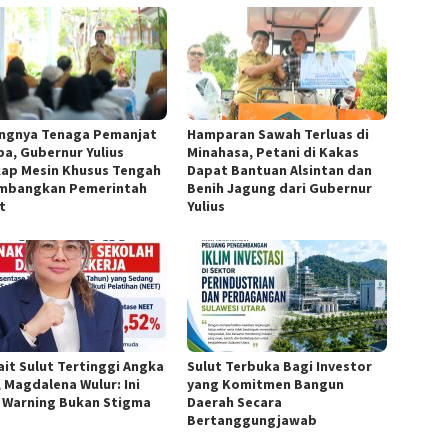
ngnya Tenaga Pemanjat
Hamparan Sawah Terluas di
pa, Gubernur Yulius
Minahasa, Petani di Kakas
ap Mesin Khusus Tengah
Dapat Bantuan Alsintan dan
mbangkan Pemerintah
Benih Jagung dari Gubernur
t
Yulius
ait Sulut Tertinggi Angka
Sulut Terbuka Bagi Investor
, Magdalena Wulur: Ini
yang Komitmen Bangun
y Warning Bukan Stigma
Daerah Secara
Bertanggungjawab