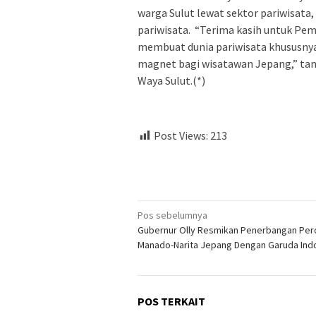
warga Sulut lewat sektor pariwisata
pariwisata. “Terima kasih untuk Pe
membuat dunia pariwisata khususnya 
magnet bagi wisatawan Jepang,” tand
Waya Sulut.(*)
Post Views:
213
Navigasi
Pos sebelumnya
Gubernur Olly Resmikan Penerbangan Per
pos
Manado-Narita Jepang Dengan Garuda Ind
POS TERKAIT