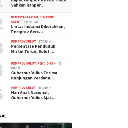
1
Sahkan Ranper…
2
KEMASYARAKATAN
,
PEMPROV
SULUT
148 Dilihat
Lintas Instansi Dikerahkan,
Pemprov Gerc…
3
PEMPROV SULUT
87 Dilihat
Persentase Penduduk
Miskin Turun, Sulut …
4
PEMPROV SULUT
,
PENDIDIKAN
71
Dilihat
Gubernur Yulius Terima
Kunjungan Perdana…
5
PEMPROV SULUT
18 Dilihat
Hari Anak Nasional,
Gubernur Yulius Ajak…
NAL