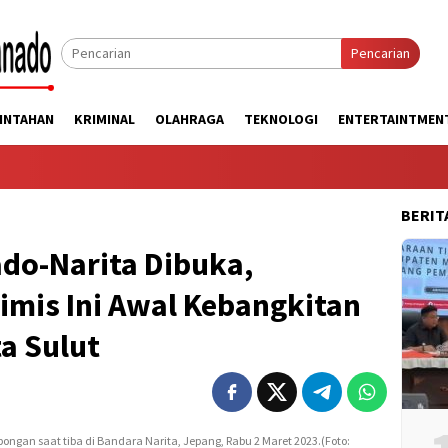
Pencarian
INTAHAN
KRIMINAL
OLAHRAGA
TEKNOLOGI
ENTERTAINTMEN
BERIT
ado-Narita Dibuka,
imis Ini Awal Kebangkitan
a Sulut
gan saat tiba di Bandara Narita, Jepang, Rabu 2 Maret 2023.(Foto: