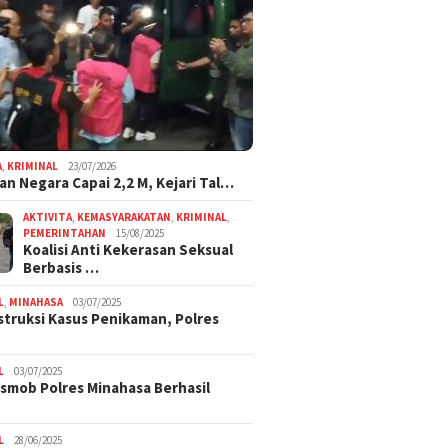
A
,
KRIMINAL
23/07/2026
an Negara Capai 2,2 M, Kejari Tal…
AKTIVITA
,
KEMASYARAKATAN
,
KRIMINAL
,
PEMERINTAHAN
15/08/2025
Koalisi Anti Kekerasan Seksual
Berbasis …
L
,
MINAHASA
03/07/2025
truksi Kasus Penikaman, Polres
L
03/07/2025
smob Polres Minahasa Berhasil
L
28/06/2025