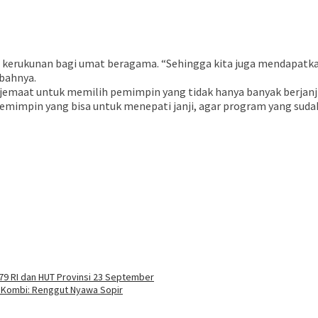
m kerukunan bagi umat beragama. “Sehingga kita juga mendapatk
bahnya.
emaat untuk memilih pemimpin yang tidak hanya banyak berjanji.
 pemimpin yang bisa untuk menepati janji, agar program yang suda
79 RI dan HUT Provinsi 23 September
r Kombi: Renggut Nyawa Sopir