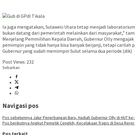
Ia juga mengatakan, Sulawesi Utara tetap menjadi laboratoriu
bukan datang dari pemerintah melainkan dari masyarakat,” tam
Menjelang Pemmilihan Kepala Daerah, Gubernur Olly mengajak j
pemimpin yang tidak hanya bisa banyak berjanji, tetapi carilah
Gubernur yang sudah memimpin Sulut selama dua periode.(dik)
Post Views:
232
Sebarkan
Navigasi pos
Pos sebelumnya
Jalur Penerbangan Baru, Hadiah Gubernur Olly di HUT ke-
Pos berikutnya
Angkut Pemetik Cengkih, Kecelakaan Tragis di Desa Rere
Pos terkait