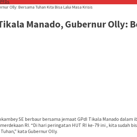
 PFDs
ur Olly: Bersama Tuhan Kita Bisa Lalui Masa Krisis
ikala Manado, Gubernur Olly: Be
dokambey SE berbaur bersama jemaat GPdI Tikala Manado dalam ib
erdekaan RI. “Di hari peringatan HUT RI ke-79 ini , kita sudah bi
 Tuhan,” kata Gubernur Olly.