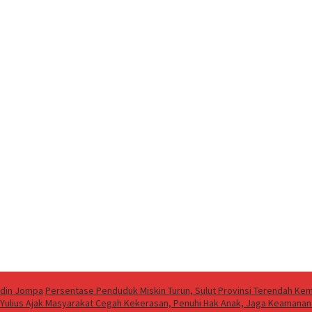
ddin Jompa
Persentase Penduduk Miskin Turun, Sulut Provinsi Terendah Kem
r Yulius Ajak Masyarakat Cegah Kekerasan, Penuhi Hak Anak, Jaga Keamanan 