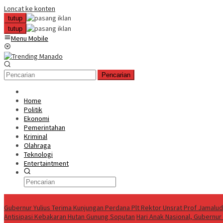
Loncat ke konten
tutup
tutup
Menu Mobile
Pencarian
Home
Politik
Ekonomi
Pemerintahan
Kriminal
Olahraga
Teknologi
Entertaintment
News Update
Gubernur Yulius Terima Kunjungan Perdana Plt Rektor Unsrat Prof Jamalu
Antisipasi Kebakaran Hutan Gunung Soputan
Hari Anak Nasional, Gubernu