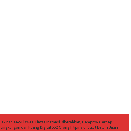
iskinan se-Sulawesi
Lintas Instansi Dikerahkan, Pemprov Gercep
Lingkungan dan Ruang Digital
552 Orang Filipina di Sulut Belum Jalani