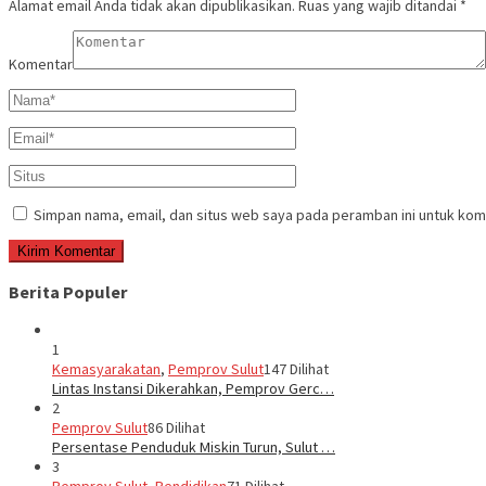
Alamat email Anda tidak akan dipublikasikan.
Ruas yang wajib ditandai
*
Komentar
Simpan nama, email, dan situs web saya pada peramban ini untuk kom
Berita Populer
1
Kemasyarakatan
,
Pemprov Sulut
147 Dilihat
Lintas Instansi Dikerahkan, Pemprov Gerc…
2
Pemprov Sulut
86 Dilihat
Persentase Penduduk Miskin Turun, Sulut …
3