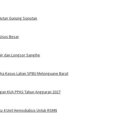
 Hutan Gunung Soputan
 Usus Besar
jir dan Longsor Sangihe
ngka Kasus Lahan SPBU Melonguane Barat
ngan KUA PPAS Tahun Anggaran 2027
tu 4 Unit Hemodialisis Untuk RSMN