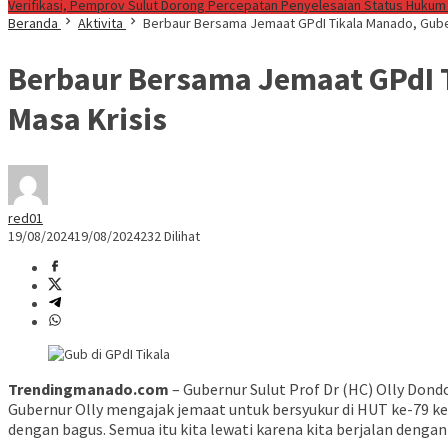
Verifikasi, Pemprov Sulut Dorong Percepatan Penyelesaian Status Hukum
Beranda
Aktivita
Berbaur Bersama Jemaat GPdI Tikala Manado, Gubern
Berbaur Bersama Jemaat GPdI T
Masa Krisis
red01
19/08/2024
19/08/2024
232 Dilihat
Trendingmanado.com
– Gubernur Sulut Prof Dr (HC) Olly Don
Gubernur Olly mengajak jemaat untuk bersyukur di HUT ke-79 kem
dengan bagus. Semua itu kita lewati karena kita berjalan dengan