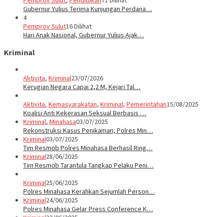
Pemprov Sulut
,
Pendidikan
71 Dilihat
Gubernur Yulius Terima Kunjungan Perdana…
4
Pemprov Sulut
16 Dilihat
Hari Anak Nasional, Gubernur Yulius Ajak…
Kriminal
Aktivita
,
Kriminal
23/07/2026
Kerugian Negara Capai 2,2 M, Kejari Tal…
Aktivita
,
Kemasyarakatan
,
Kriminal
,
Pemerintahan
15/08/2025
Koalisi Anti Kekerasan Seksual Berbasis …
Kriminal
,
Minahasa
03/07/2025
Rekonstruksi Kasus Penikaman, Polres Min…
Kriminal
03/07/2025
Tim Resmob Polres Minahasa Berhasil Ring…
Kriminal
28/06/2025
Tim Resmob Tarantula Tangkap Pelaku Peni…
Kriminal
25/06/2025
Polres Minahasa Kerahkan Sejumlah Person…
Kriminal
24/06/2025
Polres Minahasa Gelar Press Conference K…