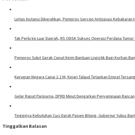
Lintas Instansi Dikerahkan, Pemprov Gercep Antisipasi Kebakaran
Tak Perlu ke Luar Daerah, RS ODSK Sukses Operasi Perdana Tumor
Pemprov Sulut Gerak Cepat Kirim Bantuan Logistik Bagi Korban Ban
Kerugian Negara Capai 2,2 M, Kejari Talaud Tetapkan Empat Tersa
Gelar Rapat Paripurna, DPRD Minut Dengarkan Penyampaian Ranca
Tingginya Kebutuhan Cuci Darah Pasien Bitung, Gubernur Yulius Ban
Tinggalkan Balasan