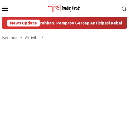
Loncat
Menu
ke
Mobile
konten
stansi Dikerahkan, Pemprov Gercep Antisipasi Kebakaran Hutan
News Update
Beranda
Aktivita