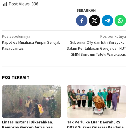
Post Views:
336
SEBARKAN
Navigasi
Pos sebelumnya
Pos berikutnya
Kapolres Minahasa Pimpin Sertijab
Gubernur Olly dan Istri Bersyukur
pos
Kasat Lantas
Dalam Pentahbisan Gereja dan HUT
GMIM Sentrum Tatelu Warukapas
POS TERKAIT
Lintas Instansi Dikerahkan,
Tak Perlu ke Luar Daerah, RS
Pemprov Gercep Antisipasi
ODSK Sukses Operasi Perdana