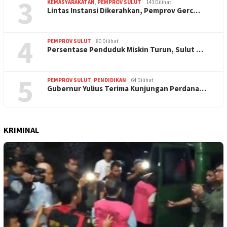
3
KEMASYARAKATAN
,
PEMPROV SULUT
143 Dilihat
Lintas Instansi Dikerahkan, Pemprov Gerc…
4
PEMPROV SULUT
80 Dilihat
Persentase Penduduk Miskin Turun, Sulut …
5
PEMPROV SULUT
,
PENDIDIKAN
64 Dilihat
Gubernur Yulius Terima Kunjungan Perdana…
KRIMINAL