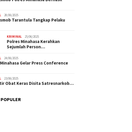
L
28/06/2025
smob Tarantula Tangkap Pelaku
KRIMINAL
25/06/2025
Polres Minahasa Kerahkan
Sejumlah Person…
L
24/06/2025
 Minahasa Gelar Press Conference
L
23/06/2025
tir Obat Keras Disita Satresnarkob…
 POPULER