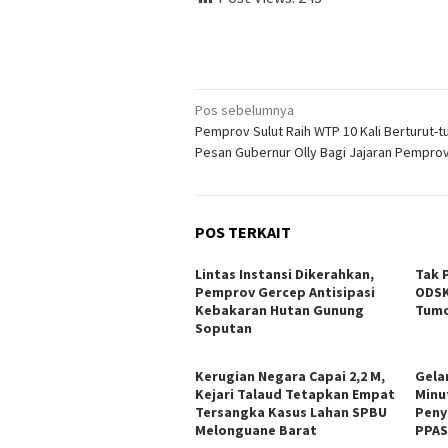
Navigasi
Pos sebelumnya
Pemprov Sulut Raih WTP 10 Kali Berturut-tur
pos
Pesan Gubernur Olly Bagi Jajaran Pempro
POS TERKAIT
Lintas Instansi Dikerahkan,
Tak 
Pemprov Gercep Antisipasi
ODSK
Kebakaran Hutan Gunung
Tumo
Soputan
Kerugian Negara Capai 2,2 M,
Gela
Kejari Talaud Tetapkan Empat
Minu
Tersangka Kasus Lahan SPBU
Peny
Melonguane Barat
PPAS