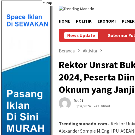
Loncat
tutup
ke
konten
HOME
POLITIK
EKONOMI
PEMER
News Update
Gubernur Yulius Ter
Beranda
Aktivita
Rektor Unsrat Bu
2024, Peserta Dii
Oknum yang Janji
Red01
30/04/2024
243 Dilihat
Trendingmanado.com–
Rektor Unive
Alexander Sompie M.Eng. IPU. ASEAN 