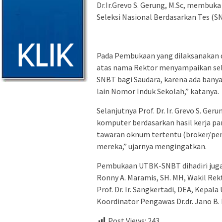
Dr.Ir.Grevo S. Gerung, M.Sc, membuk
Seleksi Nasional Berdasarkan Tes (SN
Pada Pembukaan yang dilaksanakan d
atas nama Rektor menyampaikan sel
SNBT bagi Saudara, karena ada banya
lain Nomor Induk Sekolah,” katanya.
Selanjutnya Prof. Dr. Ir. Grevo S. G
komputer berdasarkan hasil kerja par
tawaran oknum tertentu (broker/pe
mereka,” ujarnya mengingatkan.
Pembukaan UTBK-SNBT dihadiri juga 
Ronny A. Maramis, SH. MH, Wakil Re
Prof. Dr. Ir. Sangkertadi, DEA, Kepa
Koordinator Pengawas Dr.dr. Jano B.
Post Views:
243