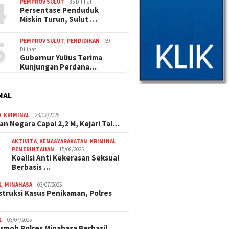
4
PEMPROV SULUT
85 Dilihat
Persentase Penduduk
Miskin Turun, Sulut …
5
PEMPROV SULUT
,
PENDIDIKAN
69
Dilihat
Gubernur Yulius Terima
Kunjungan Perdana…
NAL
A
,
KRIMINAL
23/07/2026
an Negara Capai 2,2 M, Kejari Tal…
AKTIVITA
,
KEMASYARAKATAN
,
KRIMINAL
,
PEMERINTAHAN
15/08/2025
Koalisi Anti Kekerasan Seksual
Berbasis …
L
,
MINAHASA
03/07/2025
truksi Kasus Penikaman, Polres
L
03/07/2025
smob Polres Minahasa Berhasil