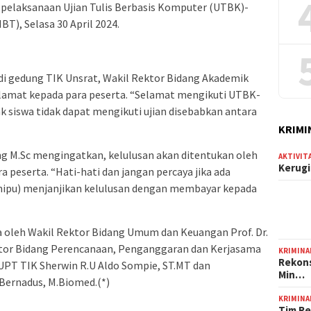
a pelaksanaan Ujian Tulis Berbasis Komputer (UTBK)-
BT), Selasa 30 April 2024.
i gedung TIK Unsrat, Wakil Rektor Bidang Akademik
amat kepada para peserta. “Selamat mengikuti UTBK-
k siswa tidak dapat mengikuti ujian disebabkan antara
KRIMI
erung M.Sc mengingatkan, kelulusan akan ditentukan oleh
AKTIVIT
Kerugi
a peserta. “Hati-hati dan jangan percaya jika ada
nipu) menjanjikan kelulusan dengan membayar kepada
oleh Wakil Rektor Bidang Umum dan Keuangan Prof. Dr.
ktor Bidang Perencanaan, Penganggaran dan Kerjasama
KRIMINA
Rekons
la UPT TIK Sherwin R.U Aldo Sompie, ST.MT dan
Min…
 Bernadus, M.Biomed.(*)
KRIMINA
Tim Re