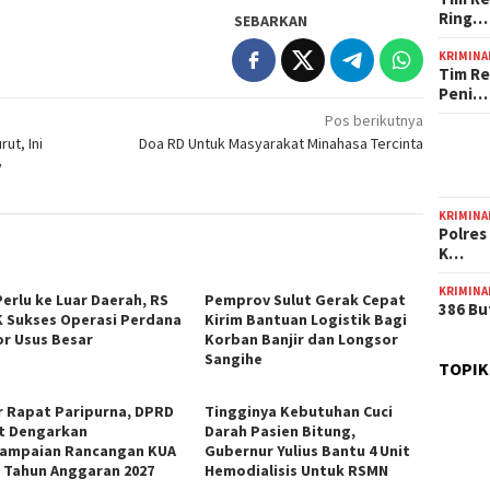
Ring…
SEBARKAN
KRIMINA
Tim Re
Peni…
Pos berikutnya
ut, Ini
Doa RD Untuk Masyarakat Minahasa Tercinta
v
KRIMINA
Polres
K…
KRIMINA
Perlu ke Luar Daerah, RS
Pemprov Sulut Gerak Cepat
386 Bu
 Sukses Operasi Perdana
Kirim Bantuan Logistik Bagi
r Usus Besar
Korban Banjir dan Longsor
Sangihe
TOPIK
r Rapat Paripurna, DPRD
Tingginya Kebutuhan Cuci
t Dengarkan
Darah Pasien Bitung,
ampaian Rancangan KUA
Gubernur Yulius Bantu 4 Unit
 Tahun Anggaran 2027
Hemodialisis Untuk RSMN