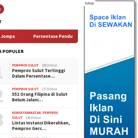
tutup
n
T
Persentase Penduduk Miskin Turun, Sulut Provinsi Tere
A POPULER
1
PEMPROV SULUT
190 Dilihat
Pemprov Sulut Tertinggi
Dalam Persentase…
2
PEMPROV SULUT
177 Dilihat
552 Orang Filipina di Sulut
Belum Jalani…
3
KEMASYARAKATAN
,
PEMPROV
SULUT
146 Dilihat
Lintas Instansi Dikerahkan,
Pemprov Gerc…