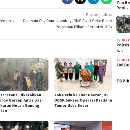
Tim Re
Peni…
Pos berikutnya
 Pemprov
Dipimpin Olly Dondokambey, PDIP Sulut Gelar Rakor
Persiapan Pilkada Serentak 2024
KRIMINA
Polres
K…
KRIMINA
386 Bu
TOPIK
as Instansi Dikerahkan,
Tak Perlu ke Luar Daerah, RS
rov Gercep Antisipasi
ODSK Sukses Operasi Perdana
karan Hutan Gunung
Tumor Usus Besar
tan