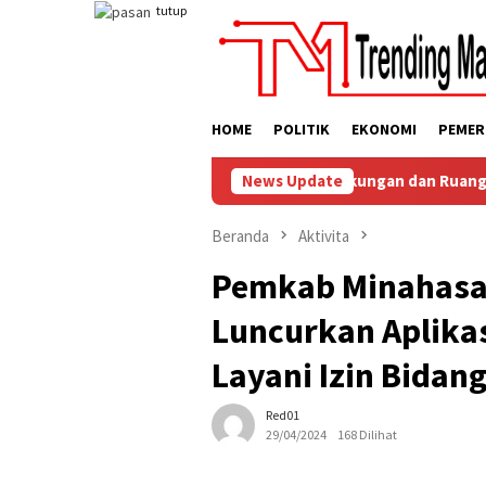
Loncat
tutup
ke
konten
HOME
POLITIK
EKONOMI
PEMER
Penuhi Hak Anak, Jaga Keamanan Lingkungan dan Ruang Digital
News Update
Beranda
Aktivita
Pemkab Minahasa
Luncurkan Aplikas
Layani Izin Bidan
Red01
29/04/2024
168 Dilihat