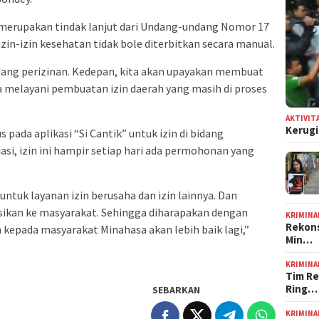
, merupakan tindak lanjut dari Undang-undang Nomor 17
in-izin kesehatan tidak bole diterbitkan secara manual.
ang perizinan. Kedepan, kita akan upayakan membuat
ka melayani pembuatan izin daerah yang masih di proses
AKTIVIT
Kerugi
 pada aplikasi “Si Cantik” untuk izin di bidang
si, izin ini hampir setiap hari ada permohonan yang
 untuk layanan izin berusaha dan izin lainnya. Dan
isasikan ke masyarakat. Sehingga diharapakan dengan
KRIMINA
Rekons
an kepada masyarakat Minahasa akan lebih baik lagi,”
Min…
KRIMINA
Tim Re
Ring…
SEBARKAN
KRIMINA