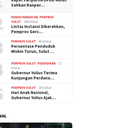
1
Sahkan Ranper…
2
KEMASYARAKATAN
,
PEMPROV
SULUT
149 Dilihat
Lintas Instansi Dikerahkan,
Pemprov Gerc…
3
PEMPROV SULUT
88 Dilihat
Persentase Penduduk
Miskin Turun, Sulut …
4
PEMPROV SULUT
,
PENDIDIKAN
72
Dilihat
Gubernur Yulius Terima
Kunjungan Perdana…
5
PEMPROV SULUT
18 Dilihat
Hari Anak Nasional,
Gubernur Yulius Ajak…
NAL