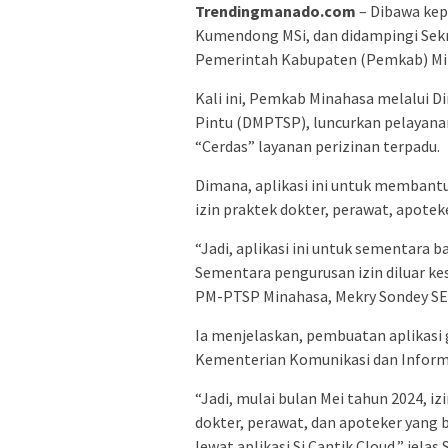
Trendingmanado.com
– Dibawa kep
Kumendong MSi, dan didampingi Sekr
Pemerintah Kabupaten (Pemkab) Min
Kali ini, Pemkab Minahasa melalui 
Pintu (DMPTSP), luncurkan pelayanan 
“Cerdas” layanan perizinan terpadu.
Dimana, aplikasi ini untuk membantu
izin praktek dokter, perawat, apoteke
“Jadi, aplikasi ini untuk sementara 
Sementara pengurusan izin diluar ke
PM-PTSP Minahasa, Mekry Sondey SE M
Ia menjelaskan, pembuatan aplikasi 
Kementerian Komunikasi dan Inform
“Jadi, mulai bulan Mei tahun 2024, iz
dokter, perawat, dan apoteker yang b
lewat aplikasi Si Cantik Cloud,” jelas 