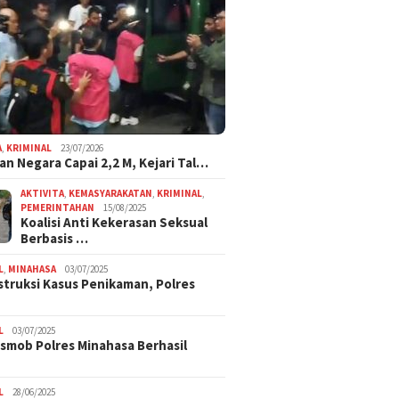
A
,
KRIMINAL
23/07/2026
an Negara Capai 2,2 M, Kejari Tal…
AKTIVITA
,
KEMASYARAKATAN
,
KRIMINAL
,
PEMERINTAHAN
15/08/2025
Koalisi Anti Kekerasan Seksual
Berbasis …
L
,
MINAHASA
03/07/2025
truksi Kasus Penikaman, Polres
L
03/07/2025
smob Polres Minahasa Berhasil
L
28/06/2025