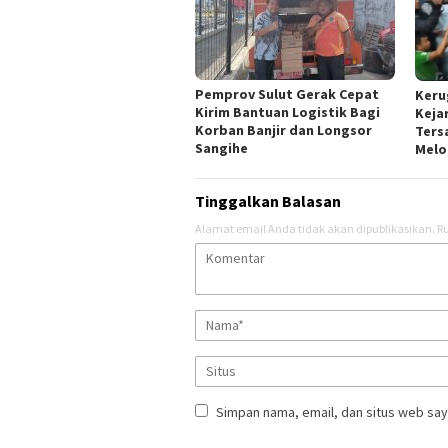
Pemprov Sulut Gerak Cepat
Keru
Kirim Bantuan Logistik Bagi
Keja
Korban Banjir dan Longsor
Ters
Sangihe
Melo
Tinggalkan Balasan
Alamat email Anda tidak akan dipublikasikan.
Ru
Simpan nama, email, dan situs web say