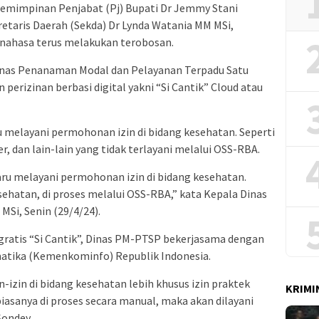
emimpinan Penjabat (Pj) Bupati Dr Jemmy Stani
etaris Daerah (Sekda) Dr Lynda Watania MM MSi,
ahasa terus melakukan terobosan.
Dinas Penanaman Modal dan Pelayanan Terpadu Satu
perizinan berbasi digital yakni “Si Cantik” Cloud atau
 melayani permohonan izin di bidang kesehatan. Seperti
r, dan lain-lain yang tidak terlayani melalui OSS-RBA.
baru melayani permohonan izin di bidang kesehatan.
sehatan, di proses melalui OSS-RBA,” kata Kepala Dinas
Si, Senin (29/4/24).
gratis “Si Cantik”, Dinas PM-PTSP bekerjasama dengan
atika (Kemenkominfo) Republik Indonesia.
in-izin di bidang kesehatan lebih khusus izin praktek
KRIMI
iasanya di proses secara manual, maka akan dilayani
Sondey.