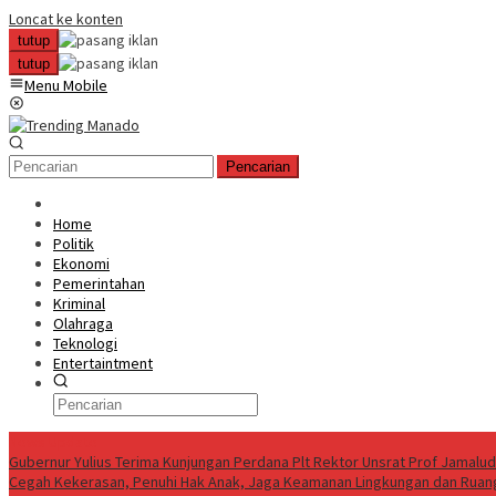
Loncat ke konten
tutup
tutup
Menu Mobile
Pencarian
Home
Politik
Ekonomi
Pemerintahan
Kriminal
Olahraga
Teknologi
Entertaintment
News Update
Gubernur Yulius Terima Kunjungan Perdana Plt Rektor Unsrat Prof Jamalu
Cegah Kekerasan, Penuhi Hak Anak, Jaga Keamanan Lingkungan dan Ruang