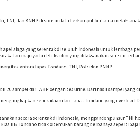
 TNI, dan BNNP di sore ini kita berkumpul bersama melaksanakan 
h apel siaga yang serentak di seluruh Indonesia untuk lembaga p
yarakatan maju yaitu deteksi dini yang dilaksanakan sore ini te
inergitas antara lapas Tondano, TNI, Polri dan BNNB.
ambil 20 sampel dari WBP dengan tes urine. Dari hasil sampel yang
uga mengungkapkan keberadaan dari Lapas Tondano yang overload.
anakan secara serentak di Indonesia, menggandeng unsur TNI Ko
las IIB Tondano tidak ditemukan barang berbahaya seperti Sajam