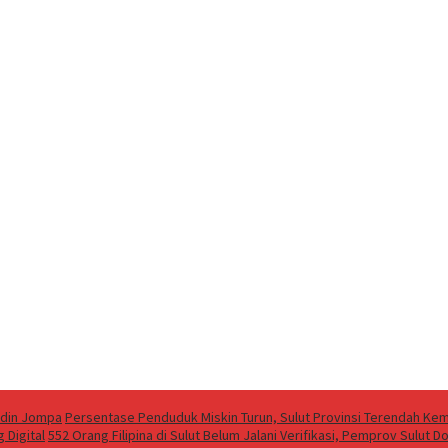
ddin Jompa
Persentase Penduduk Miskin Turun, Sulut Provinsi Terendah Kem
 Digital
552 Orang Filipina di Sulut Belum Jalani Verifikasi, Pemprov Sulu