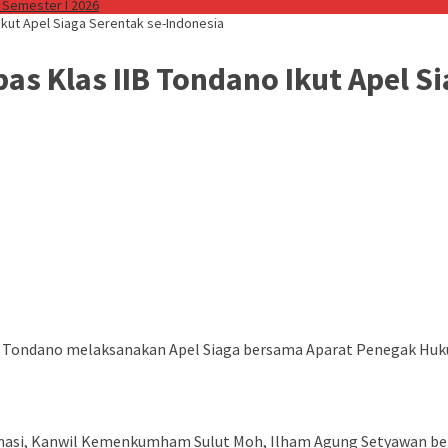
 Semester I 2026
Ikut Apel Siaga Serentak se-Indonesia
as Klas IIB Tondano Ikut Apel S
IB Tondano melaksanakan Apel Siaga bersama Aparat Penegak Hu
ormasi, Kanwil Kemenkumham Sulut Moh, Ilham Agung Setyawan b