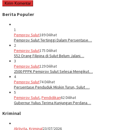
Berita Populer
1
Pemprov Sulut
189 Dilihat
Pemprov Sulut Tertinggi Dalam Persentase…
2
Pemprov Sulut
175 Dilihat
552 Orang Filipina di Sulut Belum Jalani…
3
Pemprov Sulut
129 Dilihat
2500 PPPK Pemprov Sulut Selesai Mengikut…
4
Pemprov Sulut
74 Dilihat
Persentase Penduduk Miskin Turun, Sulut …
5
Pemprov Sulut
,
Pendidikan
62 Dilihat
Gubernur Yulius Terima Kunjungan Perdana…
Kriminal
Aktivita
,
Kriminal
23/07/2026