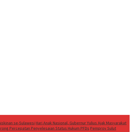
iskinan se-Sulawesi
Hari Anak Nasional, Gubernur Yulius Ajak Masyarakat
t Dorong Percepatan Penyelesaian Status Hukum PFDs
Pemprov Sulut