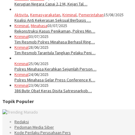
Kerugian Negara Capai 2,2 M, Kejari Tal…
Aktivita
,
Kemasyarakatan
,
Kriminal
,
Pemerintahan
15/08/2025
Koalisi Anti Kekerasan Seksual Berbasis …
Kriminal
,
Minahasa
03/07/2025
Rekonstruksi Kasus Penikaman, Polres Min…
Kriminal
03/07/2025
Tim Resmob Polres Minahasa Berhasil Ring…
Kriminal
28/06/2025
Tim Resmob Tarantula Tangkap Pelaku Peni…
Kriminal
25/06/2025
Polres Minahasa Kerahkan Sejumlah Person…
Kriminal
24/06/2025
Polres Minahasa Gelar Press Conference K…
Kriminal
23/06/2025
386 Butir Obat Keras Disita Satresnarkob…
Topik Populer
Redaksi
Pedoman Media Siber
Kode Perilaku Perusahaan Pers