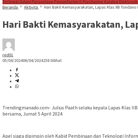
Tertinggi Dalam Persentase Pemanfaatan E-Purchasing Katalog Elektronik
Beranda
Aktivita
Hari Bakti Kemasyarakatan, Lapas Klas IIB Tondano 
Hari Bakti Kemasyarakatan, Lap
red01
05/04/2024
06/04/2024
258 Dilihat
Trendingmanado.com- Julius Paath selaku kepala Lapas Klas I
bersama, Jumat 5 April 2024.
Apel siaga dipimpin oleh Kabid Pembinaan dan Teknologi Inf