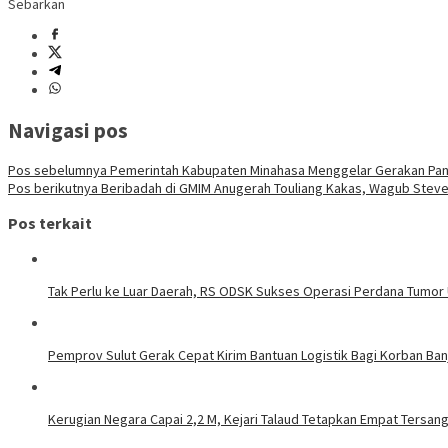
Sebarkan
Navigasi pos
Pos sebelumnya
Pemerintah Kabupaten Minahasa Menggelar Gerakan Pan
Pos berikutnya
Beribadah di GMIM Anugerah Touliang Kakas, Wagub Steve
Pos terkait
Tak Perlu ke Luar Daerah, RS ODSK Sukses Operasi Perdana Tumor
Pemprov Sulut Gerak Cepat Kirim Bantuan Logistik Bagi Korban Ban
Kerugian Negara Capai 2,2 M, Kejari Talaud Tetapkan Empat Tersa