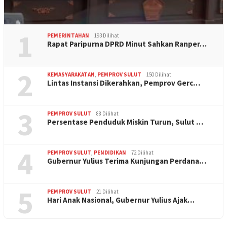
1
PEMERINTAHAN
193 Dilihat
Rapat Paripurna DPRD Minut Sahkan Ranper…
2
KEMASYARAKATAN
,
PEMPROV SULUT
150 Dilihat
Lintas Instansi Dikerahkan, Pemprov Gerc…
3
PEMPROV SULUT
88 Dilihat
Persentase Penduduk Miskin Turun, Sulut …
4
PEMPROV SULUT
,
PENDIDIKAN
72 Dilihat
Gubernur Yulius Terima Kunjungan Perdana…
5
PEMPROV SULUT
21 Dilihat
Hari Anak Nasional, Gubernur Yulius Ajak…