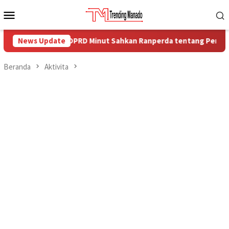
Loncat
Menu
ke
Mobile
konten
urna DPRD Minut Sahkan Ranperda tentang Pemerintahan Desa M
News Update
Beranda
Aktivita