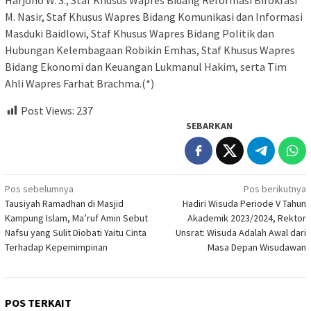
Harjono W. S., Staf Khusus Wapres Bidang Reformasi Birokrasi
M. Nasir, Staf Khusus Wapres Bidang Komunikasi dan Informasi
Masduki Baidlowi, Staf Khusus Wapres Bidang Politik dan
Hubungan Kelembagaan Robikin Emhas, Staf Khusus Wapres
Bidang Ekonomi dan Keuangan Lukmanul Hakim, serta Tim
Ahli Wapres Farhat Brachma.(*)
Post Views:
237
SEBARKAN
Navigasi
Pos sebelumnya
Pos berikutnya
Tausiyah Ramadhan di Masjid
Hadiri Wisuda Periode V Tahun
pos
Kampung Islam, Ma’ruf Amin Sebut
Akademik 2023/2024, Rektor
Nafsu yang Sulit Diobati Yaitu Cinta
Unsrat: Wisuda Adalah Awal dari
Terhadap Kepemimpinan
Masa Depan Wisudawan
POS TERKAIT