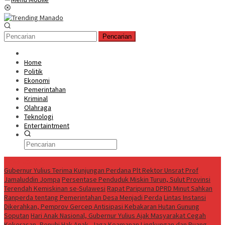
Pencarian
Home
Politik
Ekonomi
Pemerintahan
Kriminal
Olahraga
Teknologi
Entertaintment
News Update
Gubernur Yulius Terima Kunjungan Perdana Plt Rektor Unsrat Prof
Jamaluddin Jompa
Persentase Penduduk Miskin Turun, Sulut Provinsi
Terendah Kemiskinan se-Sulawesi
Rapat Paripurna DPRD Minut Sahkan
Ranperda tentang Pemerintahan Desa Menjadi Perda
Lintas Instansi
Dikerahkan, Pemprov Gercep Antisipasi Kebakaran Hutan Gunung
Soputan
Hari Anak Nasional, Gubernur Yulius Ajak Masyarakat Cegah
Kekerasan, Penuhi Hak Anak, Jaga Keamanan Lingkungan dan Ruang