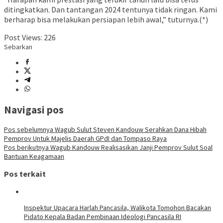
ditingkatkan. Dan tantangan 2024 tentunya tidak ringan. Kami
berharap bisa melakukan persiapan lebih awal,” tuturnya.(*)
Post Views:
226
Sebarkan
Navigasi pos
Pos sebelumnya
Wagub Sulut Steven Kandouw Serahkan Dana Hibah
Pemprov Untuk Majelis Daerah GPdI dan Tompaso Raya
Pos berikutnya
Wagub Kandouw Realisasikan Janji Pemprov Sulut Soal
Bantuan Keagamaan
Pos terkait
Inspektur Upacara Harlah Pancasila, Walikota Tomohon Bacakan
Pidato Kepala Badan Pembinaan Ideologi Pancasila RI