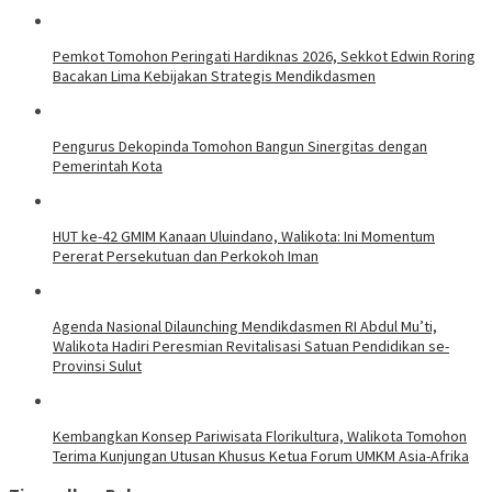
Pemkot Tomohon Peringati Hardiknas 2026, Sekkot Edwin Roring
Bacakan Lima Kebijakan Strategis Mendikdasmen
Pengurus Dekopinda Tomohon Bangun Sinergitas dengan
Pemerintah Kota
HUT ke-42 GMIM Kanaan Uluindano, Walikota: Ini Momentum
Pererat Persekutuan dan Perkokoh Iman
Agenda Nasional Dilaunching Mendikdasmen RI Abdul Mu’ti,
Walikota Hadiri Peresmian Revitalisasi Satuan Pendidikan se-
Provinsi Sulut
Kembangkan Konsep Pariwisata Florikultura, Walikota Tomohon
Terima Kunjungan Utusan Khusus Ketua Forum UMKM Asia-Afrika