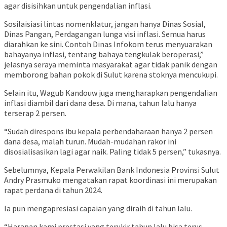
agar disisihkan untuk pengendalian inflasi.
Sosilaisiasi lintas nomenklatur, jangan hanya Dinas Sosial,
Dinas Pangan, Perdagangan lunga visi inflasi. Semua harus
diarahkan ke sini. Contoh Dinas Infokom terus menyuarakan
bahayanya inflasi, tentang bahaya tengkulak beroperasi,”
jelasnya seraya meminta masyarakat agar tidak panik dengan
memborong bahan pokok di Sulut karena stoknya mencukupi.
Selain itu, Wagub Kandouw juga mengharapkan pengendalian
inflasi diambil dari dana desa. Di mana, tahun lalu hanya
terserap 2 persen.
“Sudah direspons ibu kepala perbendaharaan hanya 2 persen
dana desa, malah turun. Mudah-mudahan rakor ini
disosialisasikan lagi agar naik. Paling tidak 5 persen,” tukasnya.
Sebelumnya, Kepala Perwakilan Bank Indonesia Provinsi Sulut
Andry Prasmuko mengatakan rapat koordinasi ini merupakan
rapat perdana di tahun 2024.
Ia pun mengapresiasi capaian yang diraih di tahun lalu.
“Harapan kami prestasi yang terukir tahun lalu bisa terus