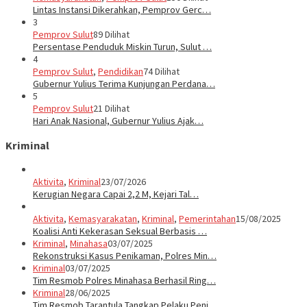
Lintas Instansi Dikerahkan, Pemprov Gerc…
3
Pemprov Sulut
89 Dilihat
Persentase Penduduk Miskin Turun, Sulut …
4
Pemprov Sulut
,
Pendidikan
74 Dilihat
Gubernur Yulius Terima Kunjungan Perdana…
5
Pemprov Sulut
21 Dilihat
Hari Anak Nasional, Gubernur Yulius Ajak…
Kriminal
Aktivita
,
Kriminal
23/07/2026
Kerugian Negara Capai 2,2 M, Kejari Tal…
Aktivita
,
Kemasyarakatan
,
Kriminal
,
Pemerintahan
15/08/2025
Koalisi Anti Kekerasan Seksual Berbasis …
Kriminal
,
Minahasa
03/07/2025
Rekonstruksi Kasus Penikaman, Polres Min…
Kriminal
03/07/2025
Tim Resmob Polres Minahasa Berhasil Ring…
Kriminal
28/06/2025
Tim Resmob Tarantula Tangkap Pelaku Peni…