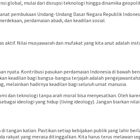
si global, mulai dari disrupsi teknologi hingga dinamika geopolit
manat pembukaan Undang-Undang Dasar Negara Republik Indonesia
erdekaan, perdamaian abadi, dan keadilan sosial.
ebas aktif. Nilai musyawarah dan mufakat yang kita anut adalah in
an nyata. Kontribusi pasukan perdamaian Indonesia di bawah ben
kan keadilan bagi bangsa-bangsa terjajah adalah pengejawantahan 
g, melainkan hadirnya keadilan bagi seluruh umat manusia.
i dan teknologi tanpa arah moral bisa menyesatkan. Oleh karen
gai ideologi yang hidup (living ideology). Jangan biarkan nilai-n
 di tangan kalian. Pastikan setiap kebijakan publik yang lahir ber
a rakyat yang merasa ditinggalkan. Kita harus terus melawan seg