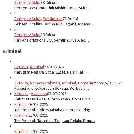
Pemprov Sulut
88 Dilihat
Persentase Penduduk Miskin Turun, Sulut …
4
Pemprov Sulut
,
Pendidikan
72 Dilihat
Gubernur Yulius Terima Kunjungan Perdana…
5
Pemprov Sulut
19 Dilihat
Hari Anak Nasional, Gubernur Yulius Ajak…
Kriminal
Aktivita
,
Kriminal
23/07/2026
Kerugian Negara Capai 2,2 M, Kejari Tal…
Aktivita
,
Kemasyarakatan
,
Kriminal
,
Pemerintahan
15/08/2025
Koalisi Anti Kekerasan Seksual Berbasis …
Kriminal
,
Minahasa
03/07/2025
Rekonstruksi Kasus Penikaman, Polres Min…
Kriminal
03/07/2025
Tim Resmob Polres Minahasa Berhasil Ring…
Kriminal
28/06/2025
Tim Resmob Tarantula Tangkap Pelaku Peni…
Kriminal
25/06/2025