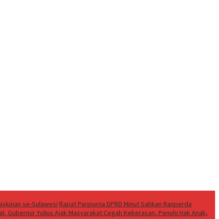
iskinan se-Sulawesi
Rapat Paripurna DPRD Minut Sahkan Ranperda
al, Gubernur Yulius Ajak Masyarakat Cegah Kekerasan, Penuhi Hak Anak,