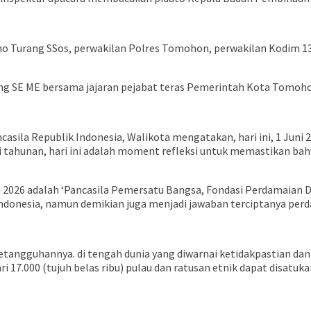
o Turang SSos, perwakilan Polres Tomohon, perwakilan Kodim 13
ng SE ME bersama jajaran pejabat teras Pemerintah Kota Tomoh
la Republik Indonesia, Walikota mengatakan, hari ini, 1 Juni 202
i tahunan, hari ini adalah moment refleksi untuk memastikan bah
2026 adalah ‘Pancasila Pemersatu Bangsa, Fondasi Perdamaian Dun
ndonesia, namun demikian juga menjadi jawaban terciptanya perda
tangguhannya. di tengah dunia yang diwarnai ketidakpastian dan
 17.000 (tujuh belas ribu) pulau dan ratusan etnik dapat disatuka