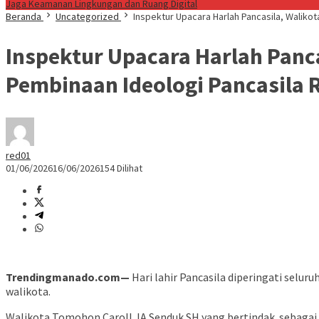
Jaga Keamanan Lingkungan dan Ruang Digital
Beranda
Uncategorized
Inspektur Upacara Harlah Pancasila, Waliko
Inspektur Upacara Harlah Panc
Pembinaan Ideologi Pancasila R
red01
01/06/2026
16/06/2026
154 Dilihat
Trendingmanado.com—
Hari lahir Pancasila diperingati selu
walikota.
Walikota Tomohon Caroll JA Senduk SH yang bertindak sebagai 