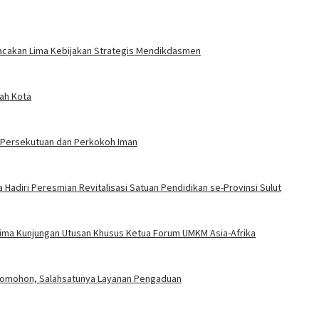
acakan Lima Kebijakan Strategis Mendikdasmen
ah Kota
t Persekutuan dan Perkokoh Iman
 Hadiri Peresmian Revitalisasi Satuan Pendidikan se-Provinsi Sulut
rima Kunjungan Utusan Khusus Ketua Forum UMKM Asia-Afrika
 Tomohon, Salahsatunya Layanan Pengaduan