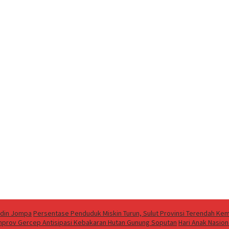
ddin Jompa
Persentase Penduduk Miskin Turun, Sulut Provinsi Terendah Kem
emprov Gercep Antisipasi Kebakaran Hutan Gunung Soputan
Hari Anak Nasion