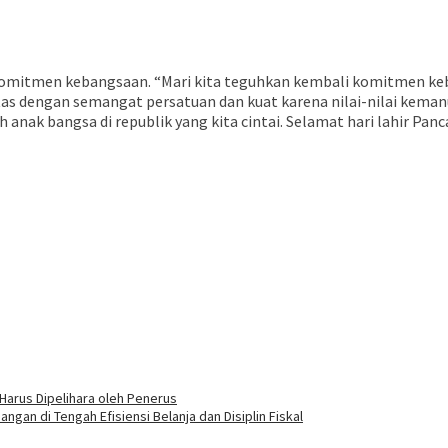
omitmen kebangsaan. “Mari kita teguhkan kembali komitmen keba
tas dengan semangat persatuan dan kuat karena nilai-nilai keman
 anak bangsa di republik yang kita cintai. Selamat hari lahir Pan
i Harus Dipelihara oleh Penerus
gan di Tengah Efisiensi Belanja dan Disiplin Fiskal