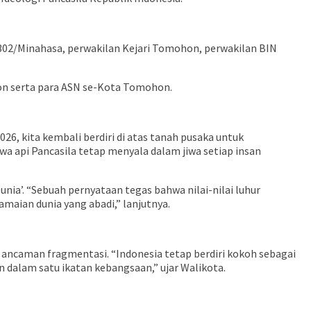
02/Minahasa, perwakilan Kejari Tomohon, perwakilan BIN
on serta para ASN se-Kota Tomohon.
6, kita kembali berdiri di atas tanah pusaka untuk
wa api Pancasila tetap menyala dalam jiwa setiap insan
ia’. “Sebuah pernyataan tegas bahwa nilai-nilai luhur
maian dunia yang abadi,” lanjutnya.
 ancaman fragmentasi. “Indonesia tetap berdiri kokoh sebagai
n dalam satu ikatan kebangsaan,” ujar Walikota.