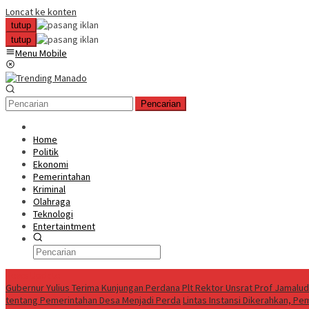
Loncat ke konten
tutup
tutup
Menu Mobile
Pencarian
Home
Politik
Ekonomi
Pemerintahan
Kriminal
Olahraga
Teknologi
Entertaintment
News Update
Gubernur Yulius Terima Kunjungan Perdana Plt Rektor Unsrat Prof Jamalu
tentang Pemerintahan Desa Menjadi Perda
Lintas Instansi Dikerahkan, P