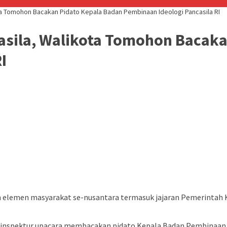
ta Tomohon Bacakan Pidato Kepala Badan Pembinaan Ideologi Pancasila RI
asila, Walikota Tomohon Bacaka
I
ruh elemen masyarakat se-nusantara termasuk jajaran Pemerintah 
inspektur upacara membacakan pidato Kepala Badan Pembinaan Id