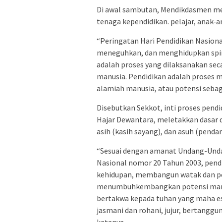
Di awal sambutan, Mendikdasmen men
tenaga kependidikan. pelajar, anak-a
“Peringatan Hari Pendidikan Nasion
meneguhkan, dan menghidupkan spiri
adalah proses yang dilaksanakan sec
manusia. Pendidikan adalah prose
alamiah manusia, atau potensi sebag
Disebutkan Sekkot, inti proses pend
Hajar Dewantara, meletakkan dasar d
asih (kasih sayang), dan asuh (pend
“Sesuai dengan amanat Undang-Unda
Nasional nomor 20 Tahun 2003, pend
kehidupan, membangun watak dan pe
menumbuhkembangkan potensi manus
bertakwa kepada tuhan yang maha esa
jasmani dan rohani, jujur, bertanggu