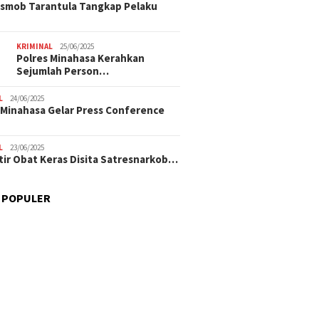
smob Tarantula Tangkap Pelaku
KRIMINAL
25/06/2025
Polres Minahasa Kerahkan
Sejumlah Person…
L
24/06/2025
 Minahasa Gelar Press Conference
L
23/06/2025
tir Obat Keras Disita Satresnarkob…
 POPULER