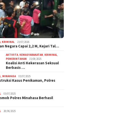
A
,
KRIMINAL
23/07/2026
an Negara Capai 2,2 M, Kejari Tal…
AKTIVITA
,
KEMASYARAKATAN
,
KRIMINAL
,
PEMERINTAHAN
15/08/2025
Koalisi Anti Kekerasan Seksual
Berbasis …
L
,
MINAHASA
03/07/2025
truksi Kasus Penikaman, Polres
L
03/07/2025
smob Polres Minahasa Berhasil
L
28/06/2025