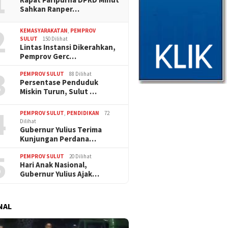
1
Sahkan Ranper…
2
KEMASYARAKATAN
,
PEMPROV
SULUT
150 Dilihat
Lintas Instansi Dikerahkan,
Pemprov Gerc…
3
PEMPROV SULUT
88 Dilihat
Persentase Penduduk
Miskin Turun, Sulut …
4
PEMPROV SULUT
,
PENDIDIKAN
72
Dilihat
Gubernur Yulius Terima
Kunjungan Perdana…
5
PEMPROV SULUT
20 Dilihat
Hari Anak Nasional,
Gubernur Yulius Ajak…
NAL