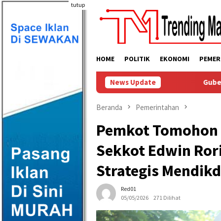
Loncat
tutup
ke
konten
HOME
POLITIK
EKONOMI
PEMER
Gubernur Yulius Terima Kunjungan P
News Update
Beranda
Pemerintahan
Pemkot Tomohon P
Sekkot Edwin Ror
Strategis Mendik
Red01
05/05/2026
271 Dilihat