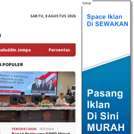
tutup
SABTU, 8 AGUSTUS 2026
T
ase Penduduk Miskin Turun, Sulut Provinsi Terendah Kemiskinan
A POPULER
PEMERINTAHAN
193 Dilihat
Rapat Paripurna DPRD Minut