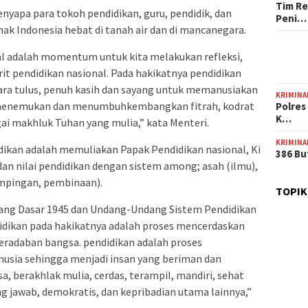
Tim Re
yapa para tokoh pendidikan, guru, pendidik, dan
Peni…
nak Indonesia hebat di tanah air dan di mancanegara.
al adalah momentum untuk kita melakukan refleksi,
t pendidikan nasional. Pada hakikatnya pendidikan
ara tulus, penuh kasih dan sayang untuk memanusiakan
KRIMINA
s menemukan dan menumbuhkembangkan fitrah, kodrat
Polres
K…
ai makhluk Tuhan yang mulia,” kata Menteri.
KRIMINA
idikan adalah memuliakan Papak Pendidikan nasional, Ki
386 Bu
an nilai pendidikan dengan sistem among; asah (ilmu),
ampingan, pembinaan).
TOPIK
ng Dasar 1945 dan Undang-Undang Sistem Pendidikan
idikan pada hakikatnya adalah proses mencerdaskan
radaban bangsa. pendidikan adalah proses
ia sehingga menjadi insan yang beriman dan
, berakhlak mulia, cerdas, terampil, mandiri, sehat
ng jawab, demokratis, dan kepribadian utama lainnya,”