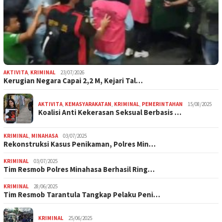
AKTIVITA
,
KRIMINAL
23/07/2026
Kerugian Negara Capai 2,2 M, Kejari Tal…
AKTIVITA
,
KEMASYARAKATAN
,
KRIMINAL
,
PEMERINTAHAN
15/08/2025
Koalisi Anti Kekerasan Seksual Berbasis …
KRIMINAL
,
MINAHASA
03/07/2025
Rekonstruksi Kasus Penikaman, Polres Min…
KRIMINAL
03/07/2025
Tim Resmob Polres Minahasa Berhasil Ring…
KRIMINAL
28/06/2025
Tim Resmob Tarantula Tangkap Pelaku Peni…
KRIMINAL
25/06/2025