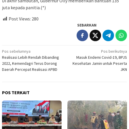
Di akhir sambutan, Gubernur Olly memberikan bantuan 135
juta kepada panitia.(*)
Post Views:
280
SEBARKAN
Navigasi
Pos sebelumnya
Pos berikutnya
Realisasi Lebih Rendah Dibanding
Masuk Endemi Covid-19, BPJS
pos
2022, Kemendagri Terus Dorong
Kesehatan Jamin untuk Peserta
Daerah Percepat Realisasi APBD
JKN
POS TERKAIT