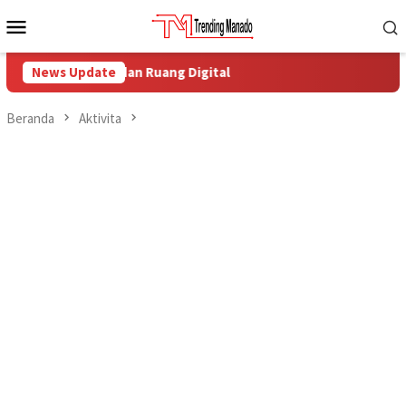
Loncat
Menu
ke
Mobile
konten
ngkungan dan Ruang Digital
News Update
Beranda
Aktivita