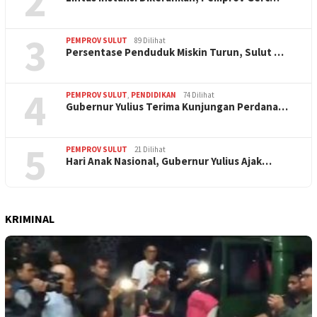
2
3
PEMPROV SULUT
89 Dilihat
Persentase Penduduk Miskin Turun, Sulut …
4
PEMPROV SULUT
,
PENDIDIKAN
74 Dilihat
Gubernur Yulius Terima Kunjungan Perdana…
5
PEMPROV SULUT
21 Dilihat
Hari Anak Nasional, Gubernur Yulius Ajak…
KRIMINAL