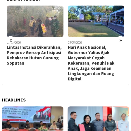
«
»
03/08/2026
03/08/2026
3
Lintas Instansi Dikerahkan,
Hari Anak Nasional,
5
Pemprov Gercep Antisipasi
Gubernur Yulius Ajak
B
Kebakaran Hutan Gunung
Masyarakat Cegah
P
Soputan
Kekerasan, Penuhi Hak
P
Anak, Jaga Keamanan
S
Lingkungan dan Ruang
Digital
HEADLINES