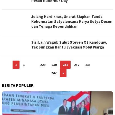
Pesan Gubernur Olly
Jelang Hardiknas, Unsrat Siapkan Tanda
Kehormatan Satyalencana Karya Setya Dosen
dan Tenaga Kependidikan
Sisi Lain Wagub Sulut Steven OE Kandouw,
Tak Sungkan Bantu Evakuasi Mobil Warga
«
1
…
229
230
231
232
233
…
242
»
BERITA POPULER