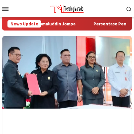
Loncat
Menu
ke
Mobile
konten
rat Prof Jamaluddin Jompa
News Update
Persentase Penduduk Miskin T