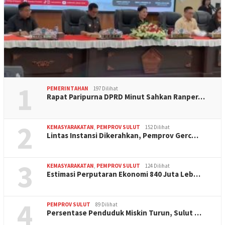
1
PEMERINTAHAN
197 Dilihat
Rapat Paripurna DPRD Minut Sahkan Ranper…
2
KEMASYARAKATAN
,
PEMPROV SULUT
152 Dilihat
Lintas Instansi Dikerahkan, Pemprov Gerc…
3
KEMASYARAKATAN
,
PEMPROV SULUT
124 Dilihat
Estimasi Perputaran Ekonomi 840 Juta Leb…
4
PEMPROV SULUT
89 Dilihat
Persentase Penduduk Miskin Turun, Sulut …