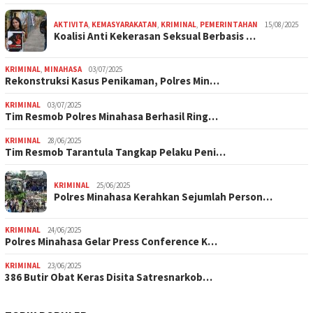
AKTIVITA
,
KEMASYARAKATAN
,
KRIMINAL
,
PEMERINTAHAN
15/08/2025
Koalisi Anti Kekerasan Seksual Berbasis …
KRIMINAL
,
MINAHASA
03/07/2025
Rekonstruksi Kasus Penikaman, Polres Min…
KRIMINAL
03/07/2025
Tim Resmob Polres Minahasa Berhasil Ring…
KRIMINAL
28/06/2025
Tim Resmob Tarantula Tangkap Pelaku Peni…
KRIMINAL
25/06/2025
Polres Minahasa Kerahkan Sejumlah Person…
KRIMINAL
24/06/2025
Polres Minahasa Gelar Press Conference K…
KRIMINAL
23/06/2025
386 Butir Obat Keras Disita Satresnarkob…