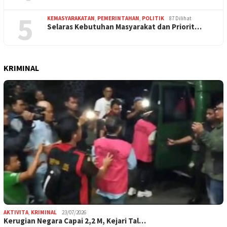
5
KEMASYARAKATAN
,
PEMERINTAHAN
,
POLITIK
87 Dilihat
Selaras Kebutuhan Masyarakat dan Priorit…
KRIMINAL
AKTIVITA
,
KRIMINAL
23/07/2026
Kerugian Negara Capai 2,2 M, Kejari Tal…