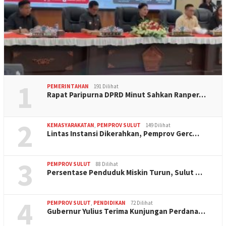
1
PEMERINTAHAN
191 Dilihat
Rapat Paripurna DPRD Minut Sahkan Ranper…
2
KEMASYARAKATAN
,
PEMPROV SULUT
149 Dilihat
Lintas Instansi Dikerahkan, Pemprov Gerc…
3
PEMPROV SULUT
88 Dilihat
Persentase Penduduk Miskin Turun, Sulut …
4
PEMPROV SULUT
,
PENDIDIKAN
72 Dilihat
Gubernur Yulius Terima Kunjungan Perdana…