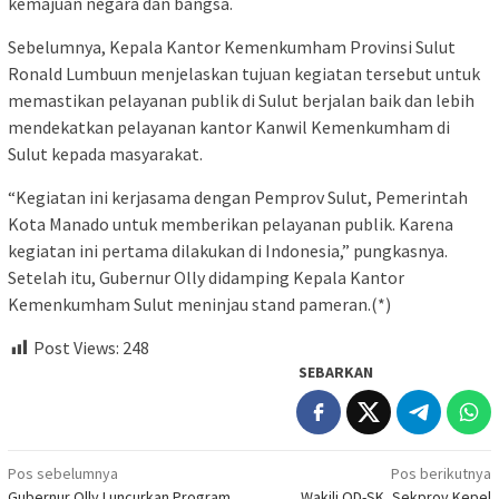
kemajuan negara dan bangsa.
Sebelumnya, Kepala Kantor Kemenkumham Provinsi Sulut
Ronald Lumbuun menjelaskan tujuan kegiatan tersebut untuk
memastikan pelayanan publik di Sulut berjalan baik dan lebih
mendekatkan pelayanan kantor Kanwil Kemenkumham di
Sulut kepada masyarakat.
“Kegiatan ini kerjasama dengan Pemprov Sulut, Pemerintah
Kota Manado untuk memberikan pelayanan publik. Karena
kegiatan ini pertama dilakukan di Indonesia,” pungkasnya.
Setelah itu, Gubernur Olly didamping Kepala Kantor
Kemenkumham Sulut meninjau stand pameran.(*)
Post Views:
248
SEBARKAN
Navigasi
Pos sebelumnya
Pos berikutnya
Gubernur Olly Luncurkan Program
Wakili OD-SK, Sekprov Kepel