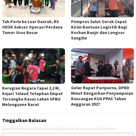
Tak Perlu ke Luar Daerah, RS
Pemprov Sulut Gerak Cepat
ODSK Sukses Operasi Perdana
Kirim Bantuan Logistik Bagi
Tumor Usus Besar
Korban Banjir dan Longsor
Sangihe
Gelar Rapat Paripurna, DPRD
Kerugian Negara Capai 2,2 M,
Minut Dengarkan Penyampaian
Kejari Talaud Tetapkan Empat
Rancangan KUA PPAS Tahun
Tersangka Kasus Lahan SPBU
Anggaran 2027
Melonguane Barat
Tinggalkan Balasan
Alamat email Anda tidak akan dipublikasikan.
Ruas yang wajib ditandai
*