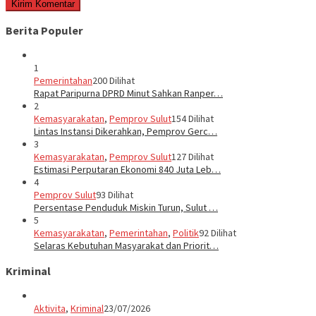
Berita Populer
1
Pemerintahan
200 Dilihat
Rapat Paripurna DPRD Minut Sahkan Ranper…
2
Kemasyarakatan
,
Pemprov Sulut
154 Dilihat
Lintas Instansi Dikerahkan, Pemprov Gerc…
3
Kemasyarakatan
,
Pemprov Sulut
127 Dilihat
Estimasi Perputaran Ekonomi 840 Juta Leb…
4
Pemprov Sulut
93 Dilihat
Persentase Penduduk Miskin Turun, Sulut …
5
Kemasyarakatan
,
Pemerintahan
,
Politik
92 Dilihat
Selaras Kebutuhan Masyarakat dan Priorit…
Kriminal
Aktivita
,
Kriminal
23/07/2026