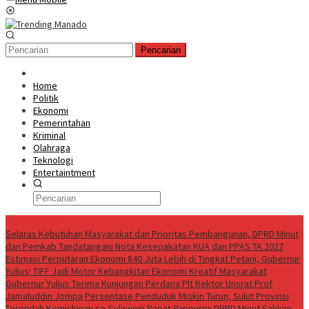
Pencarian
Home
Politik
Ekonomi
Pemerintahan
Kriminal
Olahraga
Teknologi
Entertaintment
News Update
Selaras Kebutuhan Masyarakat dan Prioritas Pembangunan, DPRD Minut
dan Pemkab Tandatangani Nota Kesepakatan KUA dan PPAS TA 2027
Estimasi Perputaran Ekonomi 840 Juta Lebih di Tingkat Petani, Gubernur
Yulius: TIFF Jadi Motor Kebangkitan Ekonomi Kreatif Masyarakat
Gubernur Yulius Terima Kunjungan Perdana Plt Rektor Unsrat Prof
Jamaluddin Jompa
Persentase Penduduk Miskin Turun, Sulut Provinsi
Terendah Kemiskinan se-Sulawesi
Rapat Paripurna DPRD Minut Sahkan