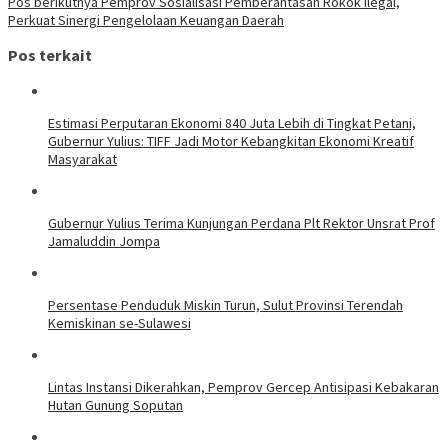
Pos berikutnya
Pemprov Sosialisasi Pemberantasan Rokok Ilegal,
Perkuat Sinergi Pengelolaan Keuangan Daerah
Pos terkait
Estimasi Perputaran Ekonomi 840 Juta Lebih di Tingkat Petani,
Gubernur Yulius: TIFF Jadi Motor Kebangkitan Ekonomi Kreatif
Masyarakat
Gubernur Yulius Terima Kunjungan Perdana Plt Rektor Unsrat Prof
Jamaluddin Jompa
Persentase Penduduk Miskin Turun, Sulut Provinsi Terendah
Kemiskinan se-Sulawesi
Lintas Instansi Dikerahkan, Pemprov Gercep Antisipasi Kebakaran
Hutan Gunung Soputan