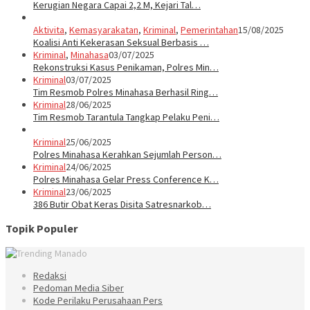
Kerugian Negara Capai 2,2 M, Kejari Tal…
Aktivita
,
Kemasyarakatan
,
Kriminal
,
Pemerintahan
15/08/2025
Koalisi Anti Kekerasan Seksual Berbasis …
Kriminal
,
Minahasa
03/07/2025
Rekonstruksi Kasus Penikaman, Polres Min…
Kriminal
03/07/2025
Tim Resmob Polres Minahasa Berhasil Ring…
Kriminal
28/06/2025
Tim Resmob Tarantula Tangkap Pelaku Peni…
Kriminal
25/06/2025
Polres Minahasa Kerahkan Sejumlah Person…
Kriminal
24/06/2025
Polres Minahasa Gelar Press Conference K…
Kriminal
23/06/2025
386 Butir Obat Keras Disita Satresnarkob…
Topik Populer
Redaksi
Pedoman Media Siber
Kode Perilaku Perusahaan Pers