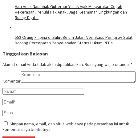
Hari Anak Nasional, Gubernur Yulius Ajak Masyarakat Cegah
Kekerasan, Penuhi Hak Anak, Jaga Keamanan Lingkungan dan
Ruang Digital
552 Orang Filipina di Sulut Belum Jalani Verifikasi, Pemprov Sulut
Dorong Percepatan Penyelesaian Status Hukum PFDs
Tinggalkan Balasan
Alamat email Anda tidak akan dipublikasikan.
Ruas yang wajib ditandai
*
Komentar
Simpan nama, email, dan situs web saya pada peramban ini untuk
komentar saya berikutnya.