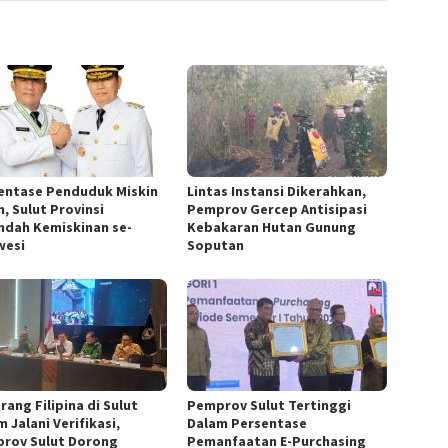
entase Penduduk Miskin
Lintas Instansi Dikerahkan,
, Sulut Provinsi
Pemprov Gercep Antisipasi
ndah Kemiskinan se-
Kebakaran Hutan Gunung
wesi
Soputan
rang Filipina di Sulut
Pemprov Sulut Tertinggi
 Jalani Verifikasi,
Dalam Persentase
rov Sulut Dorong
Pemanfaatan E-Purchasing