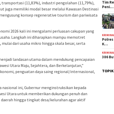
Tim Re
 transportasi (11,83%), industri pengolahan (11,79%),
Peni…
Sulut juga memiliki modal besar melalui Kawasan Destinasi
 mengusung konsep regenerative tourism dan pariwisata
onomi 2026 kali ini mengalami perluasan cakupan yang
KRIMINA
n usaha. Langkah ini diharapkan mampu memotret
Polres
 mulai dari usaha mikro hingga skala besar, serta
K…
KRIMINA
386 Bu
 menjadi landasan utama dalam mendukung pencapaian
awesi Utara Maju, Sejahtera, dan Berkelanjutan,”
TOPIK
onomi, penguatan daya saing regional/internasional,
nasional ini, Gubernur menginstruksikan kepada
awesi Utara untuk memberikan dukungan penuh dan
daerah hingga tingkat desa/kelurahan agar aktif