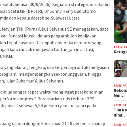
Sulut, Selasa (30/6/2026). Kegiatan strategis ini dihadiri
sat Statistik (BPS) RI, Dr Sonny Harry Budiutomo
imda dan kepala daerah se-Sulawesi Utara.
Mayjen TNI (Purn) Yulius Selvanus SE menegaskan, data
nkan fondasi krusial dalam pengambilan kebijakan
dan tepat sasaran. Di tengah dinamika ekonomi yang
AKTIVIT
njadi kunci untuk menjawab tantangan investasi,
Kerugi
 UMKM.
 yang akurat, lengkap, dan terpercaya untuk menyusun
 program, mengembangkan sektor unggulan, hingga
,” ujar Gubernur Yulius Selvanus.
KRIMINA
Rekons
dinilai sangat tepat waktu mengingat perekonomian
Min…
erforma impresif. Berdasarkan rilis terbaru BPS,
positif sebesar 5,54 persen (year-on-year) pada
KRIMINA
Tim Re
Ring…
opang utama dengan kontribusi 21,18 persen terhadap
KRIMINA