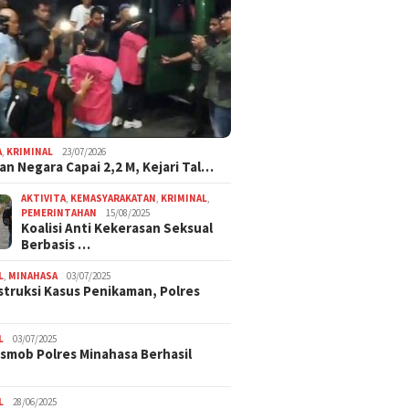
A
,
KRIMINAL
23/07/2026
an Negara Capai 2,2 M, Kejari Tal…
AKTIVITA
,
KEMASYARAKATAN
,
KRIMINAL
,
PEMERINTAHAN
15/08/2025
Koalisi Anti Kekerasan Seksual
Berbasis …
L
,
MINAHASA
03/07/2025
truksi Kasus Penikaman, Polres
L
03/07/2025
smob Polres Minahasa Berhasil
L
28/06/2025