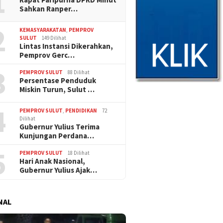
1
Sahkan Ranper…
2
KEMASYARAKATAN
,
PEMPROV
SULUT
149 Dilihat
Lintas Instansi Dikerahkan,
Pemprov Gerc…
3
PEMPROV SULUT
88 Dilihat
Persentase Penduduk
Miskin Turun, Sulut …
4
PEMPROV SULUT
,
PENDIDIKAN
72
Dilihat
Gubernur Yulius Terima
Kunjungan Perdana…
5
PEMPROV SULUT
18 Dilihat
Hari Anak Nasional,
Gubernur Yulius Ajak…
NAL