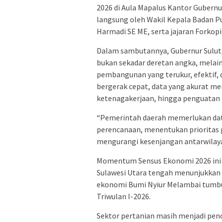
2026 di Aula Mapalus Kantor Gubernur 
langsung oleh Wakil Kepala Badan Pu
Harmadi SE ME, serta jajaran Forkop
Dalam sambutannya, Gubernur Sulut, 
bukan sekadar deretan angka, melai
pembangunan yang terukur, efektif, 
bergerak cepat, data yang akurat me
ketenagakerjaan, hingga penguatan
“Pemerintah daerah memerlukan data
perencanaan, menentukan prioritas
mengurangi kesenjangan antarwilayah
Momentum Sensus Ekonomi 2026 ini 
Sulawesi Utara tengah menunjukkan p
ekonomi Bumi Nyiur Melambai tumbuh 
Triwulan I-2026.
Sektor pertanian masih menjadi pen