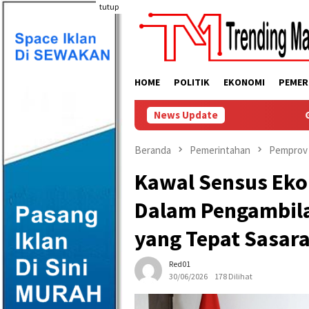
Loncat
tutup
ke
konten
HOME
POLITIK
EKONOMI
PEMER
News Update
Gubernur Yulius
Beranda
Pemerintahan
Pemprov 
Kawal Sensus Eko
Dalam Pengambil
yang Tepat Sasar
Red01
30/06/2026
178 Dilihat