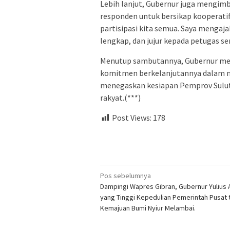
Lebih lanjut, Gubernur juga mengimb
responden untuk bersikap kooperatif
partisipasi kita semua. Saya mengaj
lengkap, dan jujur kepada petugas se
Menutup sambutannya, Gubernur men
komitmen berkelanjutannya dalam me
menegaskan kesiapan Pemprov Sulut
rakyat.(***)
Post Views:
178
Navigasi
Pos sebelumnya
Dampingi Wapres Gibran, Gubernur Yulius 
pos
yang Tinggi Kepedulian Pemerintah Pusat
Kemajuan Bumi Nyiur Melambai.