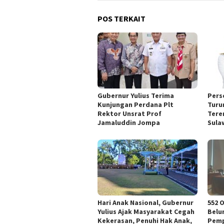
POS TERKAIT
Gubernur Yulius Terima
Pers
Kunjungan Perdana Plt
Turun
Rektor Unsrat Prof
Tere
Jamaluddin Jompa
Sula
Hari Anak Nasional, Gubernur
552 O
Yulius Ajak Masyarakat Cegah
Belum
Kekerasan, Penuhi Hak Anak,
Pemp