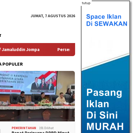
tutup
JUMAT, 7 AGUSTUS 2026
T
ompa
Persentase Penduduk Miskin Turun, Sulut Provinsi 
A POPULER
PEMERINTAHAN
191 Dilihat
Rapat Paripurna DPRD Minut