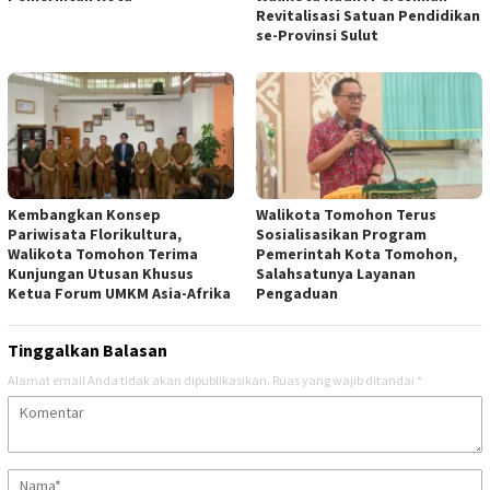
Revitalisasi Satuan Pendidikan
se-Provinsi Sulut
Kembangkan Konsep
Walikota Tomohon Terus
Pariwisata Florikultura,
Sosialisasikan Program
Walikota Tomohon Terima
Pemerintah Kota Tomohon,
Kunjungan Utusan Khusus
Salahsatunya Layanan
Ketua Forum UMKM Asia-Afrika
Pengaduan
Tinggalkan Balasan
Alamat email Anda tidak akan dipublikasikan.
Ruas yang wajib ditandai
*