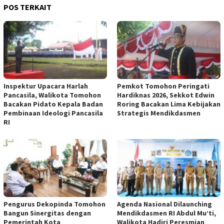
POS TERKAIT
Inspektur Upacara Harlah
Pemkot Tomohon Peringati
Pancasila, Walikota Tomohon
Hardiknas 2026, Sekkot Edwin
Bacakan Pidato Kepala Badan
Roring Bacakan Lima Kebijakan
Pembinaan Ideologi Pancasila
Strategis Mendikdasmen
RI
Pengurus Dekopinda Tomohon
Agenda Nasional Dilaunching
Bangun Sinergitas dengan
Mendikdasmen RI Abdul Mu’ti,
Pemerintah Kota
Walikota Hadiri Peresmian