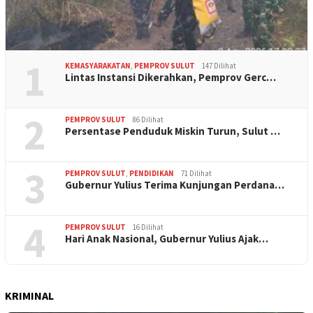
1
KEMASYARAKATAN
,
PEMPROV SULUT
147 Dilihat
Lintas Instansi Dikerahkan, Pemprov Gerc…
2
PEMPROV SULUT
86 Dilihat
Persentase Penduduk Miskin Turun, Sulut …
3
PEMPROV SULUT
,
PENDIDIKAN
71 Dilihat
Gubernur Yulius Terima Kunjungan Perdana…
4
PEMPROV SULUT
16 Dilihat
Hari Anak Nasional, Gubernur Yulius Ajak…
KRIMINAL