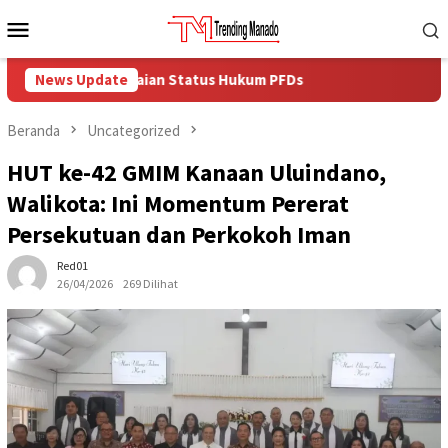
Loncat
Menu
ke
Mobile
konten
an Penyelesaian Status Hukum PFDs
News Update
Beranda
Uncategorized
HUT ke-42 GMIM Kanaan Uluindano,
Walikota: Ini Momentum Pererat
Persekutuan dan Perkokoh Iman
Red01
26/04/2026
269 Dilihat