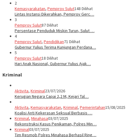
2
Kemasyarakatan
,
Pemprov Sulut
148 Dilihat
Lintas Instansi Dikerahkan, Pemprov Gerc…
3
Pemprov Sulut
87 Dilihat
Persentase Penduduk Miskin Turun, Sulut …
4
Pemprov Sulut
,
Pendidikan
71 Dilihat
Gubernur Yulius Terima Kunjungan Perdana…
5
Pemprov Sulut
18 Dilihat
Hari Anak Nasional, Gubernur Yulius Ajak…
Kriminal
Aktivita
,
Kriminal
23/07/2026
Kerugian Negara Capai 2,2 M, Kejari Tal…
Aktivita
,
Kemasyarakatan
,
Kriminal
,
Pemerintahan
15/08/2025
Koalisi Anti Kekerasan Seksual Berbasis …
Kriminal
,
Minahasa
03/07/2025
Rekonstruksi Kasus Penikaman, Polres Min…
Kriminal
03/07/2025
Tim Resmob Polres Minahasa Berhasil Ring…