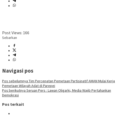
Post Views:
166
Sebarkan
Navigasi pos
Pos sebelumnya
Tim Percepatan Pemetaan Partisipatif AMAN Mulai Kerja
Pemetaan Wilayah Adat di Parepei
Pos berikutnya
Seruan Pers : Lawan Oligarki, Media Wajib Pertahankan
Demokrasi
Pos terkait