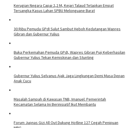
Kerugian Negara Capai 2,2 M, Kejari Talaud Tetapkan Empat
Tersangka Kasus Lahan SPBU Melonguane Barat
30 Ribu Pemuda GPdI Sulut Sambut Heboh Kedatangan Wapres
Gibran dan Gubernur Yulius
Buka Perkemahan Pemuda GPdI, Wapres Gibran Puji Keberhasilan
Gubernur Yulius Tekan Kemiskinan dan Stunting
Gubernur Yulius Selvanus Ajak Jaga Lingkungan Demi Masa Depan
Anak Cucu
Masalah Sampah di Kawasan TNB, Imanuel: Pemerintah
Kecamatan Selama Ini Berinisiatif Ikut Membantu
Forum Jupnas Gizi All Out Dukung Hotline 127 Cegah Penipuan
MBG