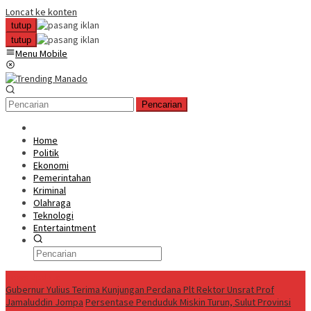
Loncat ke konten
tutup
tutup
Menu Mobile
Pencarian
Home
Politik
Ekonomi
Pemerintahan
Kriminal
Olahraga
Teknologi
Entertaintment
News Update
Gubernur Yulius Terima Kunjungan Perdana Plt Rektor Unsrat Prof
Jamaluddin Jompa
Persentase Penduduk Miskin Turun, Sulut Provinsi