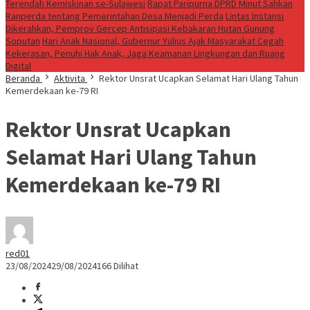
Terendah Kemiskinan se-Sulawesi
Rapat Paripurna DPRD Minut Sahkan
Ranperda tentang Pemerintahan Desa Menjadi Perda
Lintas Instansi
Dikerahkan, Pemprov Gercep Antisipasi Kebakaran Hutan Gunung
Soputan
Hari Anak Nasional, Gubernur Yulius Ajak Masyarakat Cegah
Kekerasan, Penuhi Hak Anak, Jaga Keamanan Lingkungan dan Ruang
Digital
Beranda
Aktivita
Rektor Unsrat Ucapkan Selamat Hari Ulang Tahun
Kemerdekaan ke-79 RI
Rektor Unsrat Ucapkan
Selamat Hari Ulang Tahun
Kemerdekaan ke-79 RI
red01
23/08/2024
29/08/2024
166 Dilihat