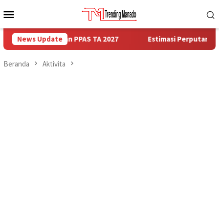
Loncat
Menu
ke
Mobile
konten
n KUA dan PPAS TA 2027
News Update
Estimasi Perputaran Ekonomi 840
Beranda
Aktivita