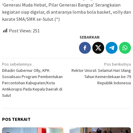
‘Generasi Muda Hebat, Pilar Generasi Bangsa’. Serangkaian
kegiatan siap digelar, di antaranya lomba bola basket, volly dan
karate SMA/SMK se-Sulut.(*)
Post Views:
251
SEBARKAN
Navigasi
Pos sebelumnya
Pos berikutnya
Dihadiri Gubernur Olly, KPK
Rektor Unsrat: Selamat Hari Ulang
pos
Sosialisasi Program Pembentukan
Tahun Kemerdekaan ke-79
Percontohan Kabupaten/Kota
Republik Indonesia
Antikorupsi Pada Kepala Daerah di
Sulut
POS TERKAIT