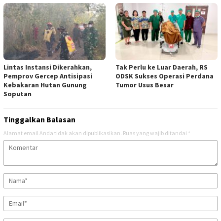
Lintas Instansi Dikerahkan,
Tak Perlu ke Luar Daerah, RS
Pemprov Gercep Antisipasi
ODSK Sukses Operasi Perdana
Kebakaran Hutan Gunung
Tumor Usus Besar
Soputan
Tinggalkan Balasan
Alamat email Anda tidak akan dipublikasikan.
Ruas yang wajib ditandai
*