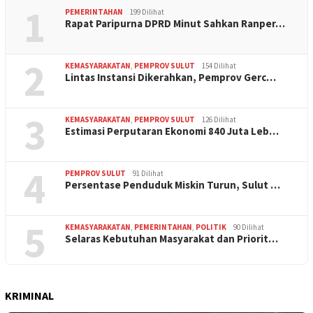
1
PEMERINTAHAN
199 Dilihat
Rapat Paripurna DPRD Minut Sahkan Ranper…
2
KEMASYARAKATAN
,
PEMPROV SULUT
154 Dilihat
Lintas Instansi Dikerahkan, Pemprov Gerc…
3
KEMASYARAKATAN
,
PEMPROV SULUT
126 Dilihat
Estimasi Perputaran Ekonomi 840 Juta Leb…
4
PEMPROV SULUT
91 Dilihat
Persentase Penduduk Miskin Turun, Sulut …
5
KEMASYARAKATAN
,
PEMERINTAHAN
,
POLITIK
90 Dilihat
Selaras Kebutuhan Masyarakat dan Priorit…
KRIMINAL