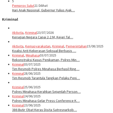
5
Pemprov Sulut
21 Dilihat
Hari Anak Nasional, Gubernur Yulius Ajak…
Kriminal
Aktivita
,
Kriminal
23/07/2026
Kerugian Negara Capai 2,2 M, Kejari Tal…
Aktivita
,
Kemasyarakatan
,
Kriminal
,
Pemerintahan
15/08/2025
Koalisi Anti Kekerasan Seksual Berbasis …
Kriminal
,
Minahasa
03/07/2025
Rekonstruksi Kasus Penikaman, Polres Min…
Kriminal
03/07/2025
Tim Resmob Polres Minahasa Berhasil Ring…
Kriminal
28/06/2025
Tim Resmob Tarantula Tangkap Pelaku Peni…
Kriminal
25/06/2025
Polres Minahasa Kerahkan Sejumlah Person…
Kriminal
24/06/2025
Polres Minahasa Gelar Press Conference K…
Kriminal
23/06/2025
386 Butir Obat Keras Disita Satresnarkob…