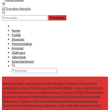
Pencarian
Home
Politik
Ekonomi
Pemerintahan
Kriminal
Olahraga
Teknologi
Entertaintment
News Update
Gubernur Yulius Terima Kunjungan Perdana Plt Rektor Unsrat Prof
Jamaluddin Jompa
Persentase Penduduk Miskin Turun, Sulut Provinsi
Terendah Kemiskinan se-Sulawesi
Rapat Paripurna DPRD Minut Sahkan
Ranperda tentang Pemerintahan Desa Menjadi Perda
Lintas Instansi
Dikerahkan, Pemprov Gercep Antisipasi Kebakaran Hutan Gunung
Soputan
Hari Anak Nasional, Gubernur Yulius Ajak Masyarakat Cegah
Kekerasan, Penuhi Hak Anak, Jaga Keamanan Lingkungan dan Ruang