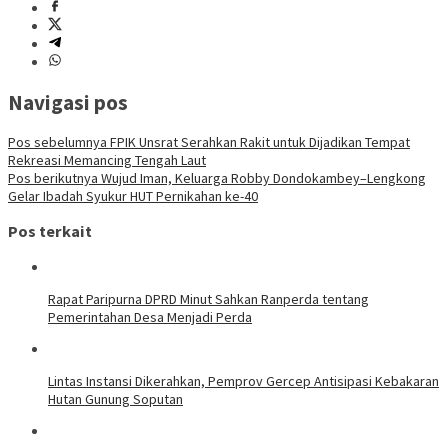
Navigasi pos
Pos sebelumnya
FPIK Unsrat Serahkan Rakit untuk Dijadikan Tempat
Rekreasi Memancing Tengah Laut
Pos berikutnya
Wujud Iman, Keluarga Robby Dondokambey–Lengkong
Gelar Ibadah Syukur HUT Pernikahan ke-40
Pos terkait
Rapat Paripurna DPRD Minut Sahkan Ranperda tentang
Pemerintahan Desa Menjadi Perda
Lintas Instansi Dikerahkan, Pemprov Gercep Antisipasi Kebakaran
Hutan Gunung Soputan