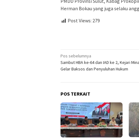
PMDD Provinsi Sulut, Kabag Prokopi
Herman Bokau yang juga selaku angg
Post Views:
279
Navigasi
Pos sebelumnya
Sambut HBA ke-64 dan IAD ke 2, Kejari Min
pos
Gelar Baksos dan Penyuluhan Hukum
POS TERKAIT