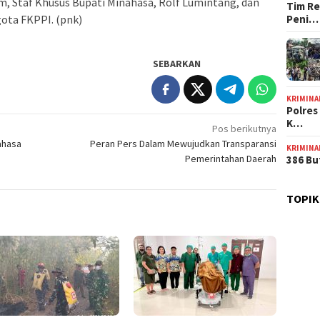
m, Staf Khusus Bupati Minahasa, Rolf Lumintang, dan
Tim Re
Peni…
ota FKPPI. (pnk)
SEBARKAN
KRIMINA
Polres
K…
Pos berikutnya
ahasa
Peran Pers Dalam Mewujudkan Transparansi
KRIMINA
Pemerintahan Daerah
386 Bu
TOPIK