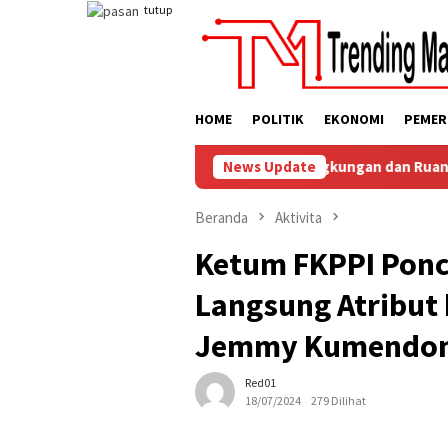
Loncat
tutup
ke
konten
HOME
POLITIK
EKONOMI
PEMER
Penuhi Hak Anak, Jaga Keamanan Lingkungan dan Ruang Digital
News Update
Beranda
Aktivita
Ketum FKPPI Pon
Langsung Atribut
Jemmy Kumendo
Red01
18/07/2024
279 Dilihat