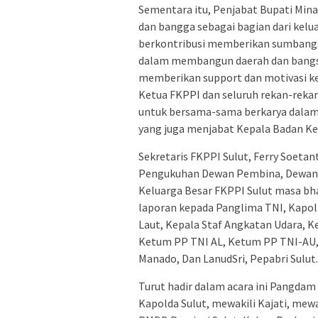
Sementara itu, Penjabat Bupati Min
dan bangga sebagai bagian dari kelu
berkontribusi memberikan sumbangsi
dalam membangun daerah dan bangsa
memberikan support dan motivasi k
Ketua FKPPI dan seluruh rekan-rek
untuk bersama-sama berkarya dalam 
yang juga menjabat Kepala Badan Ke
Sekretaris FKPPI Sulut, Ferry Soet
Pengukuhan Dewan Pembina, Dewan P
Keluarga Besar FKPPI Sulut masa bh
laporan kepada Panglima TNI, Kapolr
Laut, Kepala Staf Angkatan Udara, 
Ketum PP TNI AL, Ketum PP TNI-AU, 
Manado, Dan LanudSri, Pepabri Sulut.
Turut hadir dalam acara ini Pangdam
Kapolda Sulut, mewakili Kajati, mew