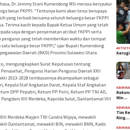
ahasa, Dr Jemmy Stani Kumendong MSi merasa bersyukur
arga besar FKPPI. “Tentunya kami akan terus berupaya
h yang terbaik bersama seluruh keluarga besar FKPPI
. Terima kasih kepada Bapak Ketua Umum yang telah
epada saya dengan penyematan atribut FKPPI serta
an pengurus yang telah memberikan waktu dan tempat
satu keluarga besar FKPPI,” ujar Bupati Kumendong
AKTIVIT
pegawaian Daerah (BKD) Provinsi Sulawesi Utara.
Kerugi
anto, mengungkapkan Surat Keputusan tentang
enasehat, Pengurus Harian Pengurus Daerah XXII
akti 2023-2028 tembusannya disampaikan sebagai
i, Kepala Staf Angkatan Darat, Kepala Staf Angkatan
KRIMINA
Ketum DPP Pepabri, Ketum PP Polri, Ketum PP TNI AD,
Rekons
Min…
Pangdam XIII Merdeka, Kapolda Sulut, Danlantamal VIII
KRIMINA
Tim Re
 XIII Merdeka Mayjen TNI Candra Wijaya, mewakili
Ring…
akili Danlantamal, mewakili BIN, mewakili BNN, Kadis
KRIMINA