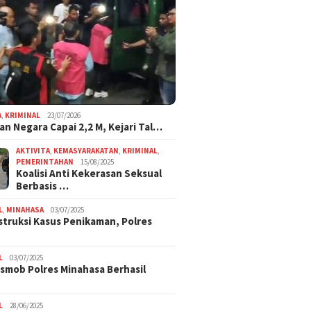
A
,
KRIMINAL
23/07/2026
an Negara Capai 2,2 M, Kejari Tal…
AKTIVITA
,
KEMASYARAKATAN
,
KRIMINAL
,
PEMERINTAHAN
15/08/2025
Koalisi Anti Kekerasan Seksual
Berbasis …
L
,
MINAHASA
03/07/2025
truksi Kasus Penikaman, Polres
L
03/07/2025
smob Polres Minahasa Berhasil
L
28/06/2025