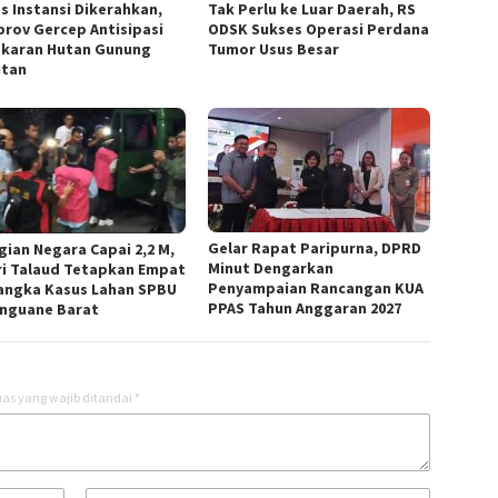
as Instansi Dikerahkan,
Tak Perlu ke Luar Daerah, RS
rov Gercep Antisipasi
ODSK Sukses Operasi Perdana
karan Hutan Gunung
Tumor Usus Besar
tan
Gelar Rapat Paripurna, DPRD
gian Negara Capai 2,2 M,
Minut Dengarkan
ri Talaud Tetapkan Empat
Penyampaian Rancangan KUA
angka Kasus Lahan SPBU
PPAS Tahun Anggaran 2027
nguane Barat
as yang wajib ditandai
*