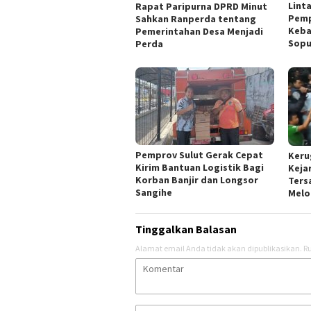
Lint
Rapat Paripurna DPRD Minut
Pemp
Sahkan Ranperda tentang
Keba
Pemerintahan Desa Menjadi
Sopu
Perda
Pemprov Sulut Gerak Cepat
Keru
Kirim Bantuan Logistik Bagi
Keja
Korban Banjir dan Longsor
Ters
Sangihe
Melo
Tinggalkan Balasan
Alamat email Anda tidak akan dipublikasikan.
Ru