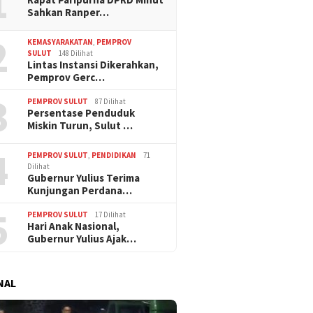
1
Sahkan Ranper…
2
KEMASYARAKATAN
,
PEMPROV
SULUT
148 Dilihat
Lintas Instansi Dikerahkan,
Pemprov Gerc…
3
PEMPROV SULUT
87 Dilihat
Persentase Penduduk
Miskin Turun, Sulut …
4
PEMPROV SULUT
,
PENDIDIKAN
71
Dilihat
Gubernur Yulius Terima
Kunjungan Perdana…
5
PEMPROV SULUT
17 Dilihat
Hari Anak Nasional,
Gubernur Yulius Ajak…
NAL