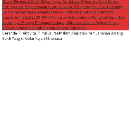
Orang Filipina di Sulut Belum Jalani Verifikasi, Pemprov Sulut Dorong
Percepatan Penyelesaian Status Hukum PFDs
Pemprov Sulut Tertinggi
Dalam Persentase Pemanfaatan E-Purchasing Katalog Elektronik
Semester I 2026
2500 PPPK Pemprov Sulut Selesai Mengikuti Orientasi
Kurangnya Tenaga Pemanjat Kelapa, Gubernur Yulius Ungkap Mesin
Khusus Tengah Dikembangkan Pemerintah Pusat
Beranda
Aktivita
Yulius Paath Ikuti Kegiatan Pemusnahan Barang
Bukti Yang di Gelar Kajari Minahasa