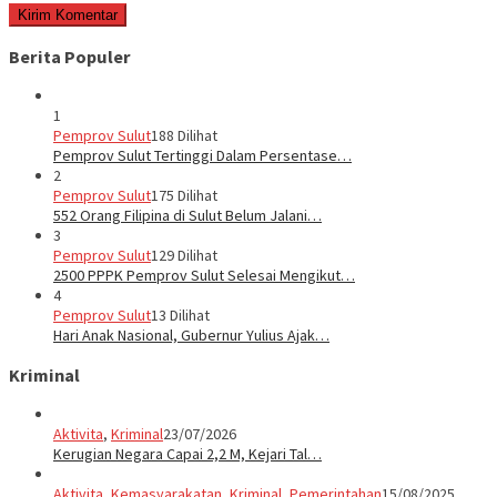
Berita Populer
1
Pemprov Sulut
188 Dilihat
Pemprov Sulut Tertinggi Dalam Persentase…
2
Pemprov Sulut
175 Dilihat
552 Orang Filipina di Sulut Belum Jalani…
3
Pemprov Sulut
129 Dilihat
2500 PPPK Pemprov Sulut Selesai Mengikut…
4
Pemprov Sulut
13 Dilihat
Hari Anak Nasional, Gubernur Yulius Ajak…
Kriminal
Aktivita
,
Kriminal
23/07/2026
Kerugian Negara Capai 2,2 M, Kejari Tal…
Aktivita
,
Kemasyarakatan
,
Kriminal
,
Pemerintahan
15/08/2025