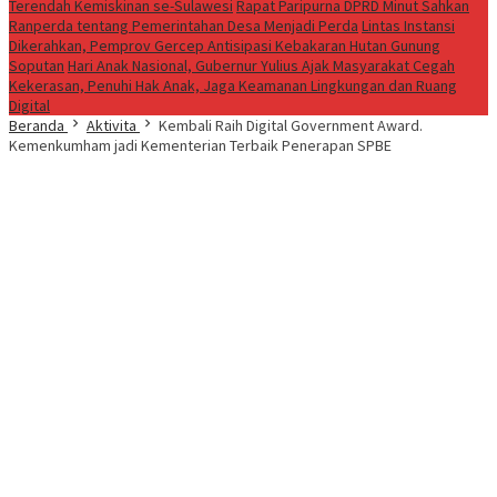
Terendah Kemiskinan se-Sulawesi
Rapat Paripurna DPRD Minut Sahkan
Ranperda tentang Pemerintahan Desa Menjadi Perda
Lintas Instansi
Dikerahkan, Pemprov Gercep Antisipasi Kebakaran Hutan Gunung
Soputan
Hari Anak Nasional, Gubernur Yulius Ajak Masyarakat Cegah
Kekerasan, Penuhi Hak Anak, Jaga Keamanan Lingkungan dan Ruang
Digital
Beranda
Aktivita
Kembali Raih Digital Government Award.
Kemenkumham jadi Kementerian Terbaik Penerapan SPBE