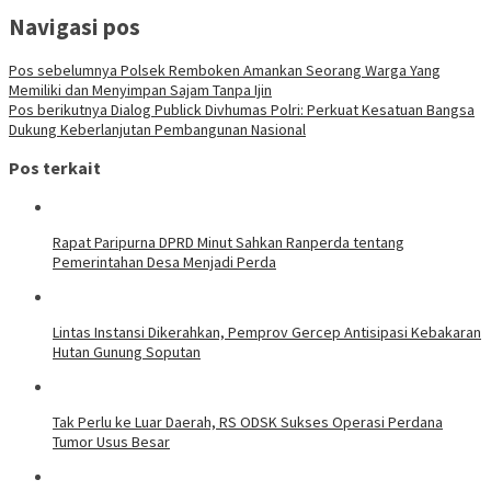
Navigasi pos
Pos sebelumnya
Polsek Remboken Amankan Seorang Warga Yang
Memiliki dan Menyimpan Sajam Tanpa Ijin
Pos berikutnya
Dialog Publick Divhumas Polri: Perkuat Kesatuan Bangsa
Dukung Keberlanjutan Pembangunan Nasional
Pos terkait
Rapat Paripurna DPRD Minut Sahkan Ranperda tentang
Pemerintahan Desa Menjadi Perda
Lintas Instansi Dikerahkan, Pemprov Gercep Antisipasi Kebakaran
Hutan Gunung Soputan
Tak Perlu ke Luar Daerah, RS ODSK Sukses Operasi Perdana
Tumor Usus Besar