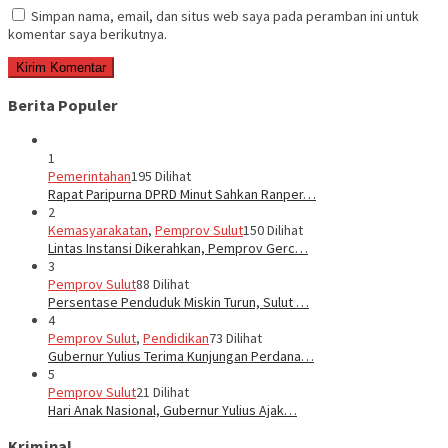
Simpan nama, email, dan situs web saya pada peramban ini untuk
komentar saya berikutnya.
Berita Populer
1
Pemerintahan
195 Dilihat
Rapat Paripurna DPRD Minut Sahkan Ranper…
2
Kemasyarakatan
,
Pemprov Sulut
150 Dilihat
Lintas Instansi Dikerahkan, Pemprov Gerc…
3
Pemprov Sulut
88 Dilihat
Persentase Penduduk Miskin Turun, Sulut …
4
Pemprov Sulut
,
Pendidikan
73 Dilihat
Gubernur Yulius Terima Kunjungan Perdana…
5
Pemprov Sulut
21 Dilihat
Hari Anak Nasional, Gubernur Yulius Ajak…
Kriminal