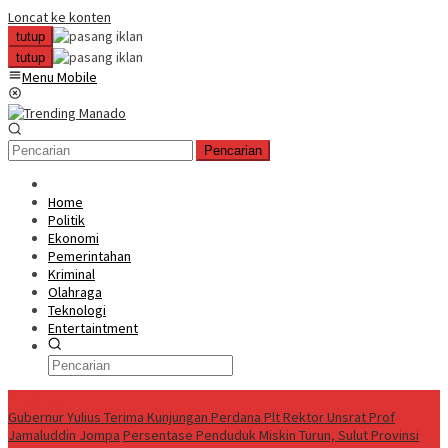
Loncat ke konten
tutup
tutup
Menu Mobile
Pencarian
Home
Politik
Ekonomi
Pemerintahan
Kriminal
Olahraga
Teknologi
Entertaintment
News Update
Gubernur Yulius Terima Kunjungan Perdana Plt Rektor Unsrat Prof
Jamaluddin Jompa
Persentase Penduduk Miskin Turun, Sulut Provinsi