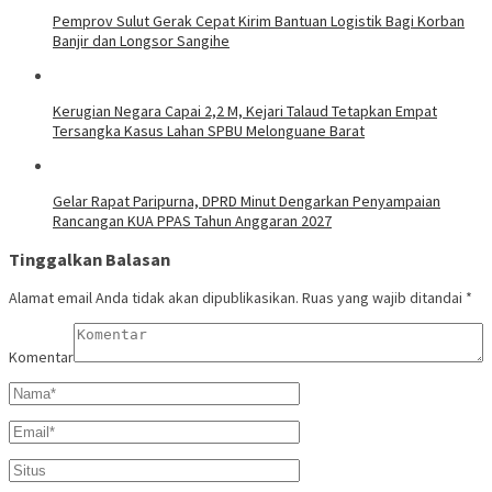
Pemprov Sulut Gerak Cepat Kirim Bantuan Logistik Bagi Korban
Banjir dan Longsor Sangihe
Kerugian Negara Capai 2,2 M, Kejari Talaud Tetapkan Empat
Tersangka Kasus Lahan SPBU Melonguane Barat
Gelar Rapat Paripurna, DPRD Minut Dengarkan Penyampaian
Rancangan KUA PPAS Tahun Anggaran 2027
Tinggalkan Balasan
Alamat email Anda tidak akan dipublikasikan.
Ruas yang wajib ditandai
*
Komentar