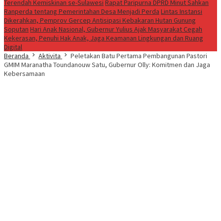
Terendah Kemiskinan se-Sulawesi
Rapat Paripurna DPRD Minut Sahkan
Ranperda tentang Pemerintahan Desa Menjadi Perda
Lintas Instansi
Dikerahkan, Pemprov Gercep Antisipasi Kebakaran Hutan Gunung
Soputan
Hari Anak Nasional, Gubernur Yulius Ajak Masyarakat Cegah
Kekerasan, Penuhi Hak Anak, Jaga Keamanan Lingkungan dan Ruang
Digital
Beranda
Aktivita
Peletakan Batu Pertama Pembangunan Pastori
GMIM Maranatha Toundanouw Satu, Gubernur Olly: Komitmen dan Jaga
Kebersamaan