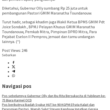
Diketahui, Gubernur Olly sumbang Rp 25 juta untuk
pembangunan Pastori GMIM Maranatha Toundanouw.
Turut hadir, sebagai khadim juga Wakil Ketua BPMS GMIM Pdt
Joice Sondakh , BPMJ Pelayan Khusus GMIM Maranatha
Toundanouw, Pemkab Mitra, Pimpinan DPRD Mitra, Para
Pejabat Eselon II Pemprov, jemaat dan tamu undangan
lainnya. (*)
Post Views:
246
Sebarkan
Navigasi pos
Pos sebelumnya
Gubernur Olly dan Ibu Rita Bersukacita di Yubileum ke-
75 Biara Karmel OCD
Pos berikutnya
Ibadah Syukur HUT ke-90 KGPM Efrata Kalait dan
Peresmian Pastori, Wagub Sulut Steven Kandouw Ingatkan Gereja