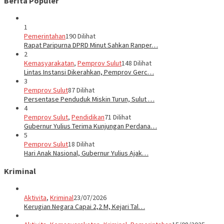
Berita Populer
1
Pemerintahan
190 Dilihat
Rapat Paripurna DPRD Minut Sahkan Ranper…
2
Kemasyarakatan
,
Pemprov Sulut
148 Dilihat
Lintas Instansi Dikerahkan, Pemprov Gerc…
3
Pemprov Sulut
87 Dilihat
Persentase Penduduk Miskin Turun, Sulut …
4
Pemprov Sulut
,
Pendidikan
71 Dilihat
Gubernur Yulius Terima Kunjungan Perdana…
5
Pemprov Sulut
18 Dilihat
Hari Anak Nasional, Gubernur Yulius Ajak…
Kriminal
Aktivita
,
Kriminal
23/07/2026
Kerugian Negara Capai 2,2 M, Kejari Tal…