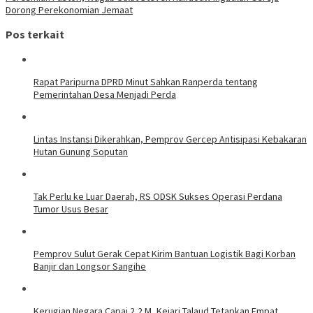
Dorong Perekonomian Jemaat
Pos terkait
Rapat Paripurna DPRD Minut Sahkan Ranperda tentang
Pemerintahan Desa Menjadi Perda
Lintas Instansi Dikerahkan, Pemprov Gercep Antisipasi Kebakaran
Hutan Gunung Soputan
Tak Perlu ke Luar Daerah, RS ODSK Sukses Operasi Perdana
Tumor Usus Besar
Pemprov Sulut Gerak Cepat Kirim Bantuan Logistik Bagi Korban
Banjir dan Longsor Sangihe
Kerugian Negara Capai 2,2 M, Kejari Talaud Tetapkan Empat