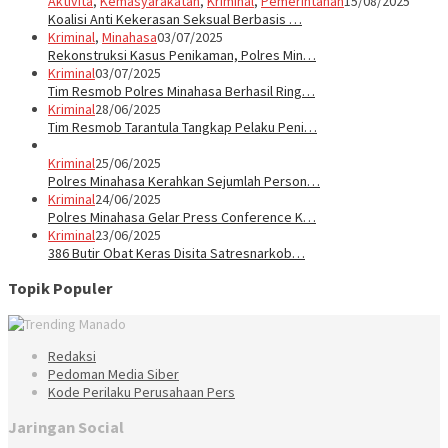
Aktivita
,
Kemasyarakatan
,
Kriminal
,
Pemerintahan
15/08/2025
Koalisi Anti Kekerasan Seksual Berbasis …
Kriminal
,
Minahasa
03/07/2025
Rekonstruksi Kasus Penikaman, Polres Min…
Kriminal
03/07/2025
Tim Resmob Polres Minahasa Berhasil Ring…
Kriminal
28/06/2025
Tim Resmob Tarantula Tangkap Pelaku Peni…
Kriminal
25/06/2025
Polres Minahasa Kerahkan Sejumlah Person…
Kriminal
24/06/2025
Polres Minahasa Gelar Press Conference K…
Kriminal
23/06/2025
386 Butir Obat Keras Disita Satresnarkob…
Topik Populer
Redaksi
Pedoman Media Siber
Kode Perilaku Perusahaan Pers
Jaringan Social