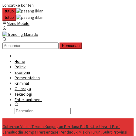
Loncat ke konten
tutup
tutup
Menu Mobile
Pencarian
Home
Politik
Ekonomi
Pemerintahan
Kriminal
Olahraga
Teknologi
Entertaintment
News Update
Gubernur Yulius Terima Kunjungan Perdana Plt Rektor Unsrat Prof
Jamaluddin Jompa
Persentase Penduduk Miskin Turun, Sulut Provinsi