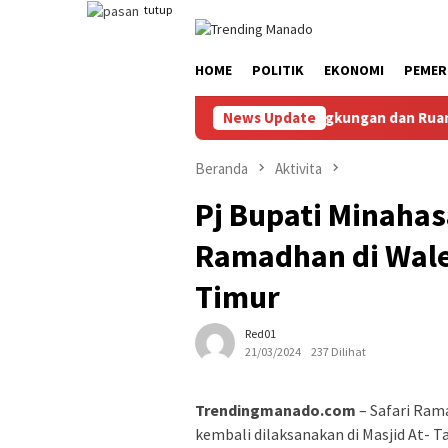
Loncat
tutup
ke
konten
HOME
POLITIK
EKONOMI
PEMER
an, Penuhi Hak Anak, Jaga Keamanan Lingkungan dan Ruang Digita
News Update
Beranda
Aktivita
Pj Bupati Minahas
Ramadhan di Wal
Timur
Red01
21/03/2024
237 Dilihat
Trendingmanado.com
– Safari Ram
kembali dilaksanakan di Masjid At-