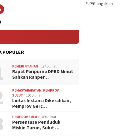
tutup
n
T
A POPULER
1
PEMERINTAHAN
197 Dilihat
Rapat Paripurna DPRD Minut
Sahkan Ranper…
2
KEMASYARAKATAN
,
PEMPROV
SULUT
150 Dilihat
Lintas Instansi Dikerahkan,
Pemprov Gerc…
3
PEMPROV SULUT
89 Dilihat
Persentase Penduduk
Miskin Turun, Sulut …