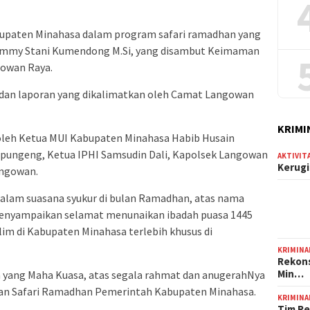
upaten Minahasa dalam program safari ramadhan yang
 Jemmy Stani Kumendong M.Si, yang disambut Keimaman
gowan Raya.
dan laporan yang dikalimatkan oleh Camat Langowan
KRIMI
ti oleh Ketua MUI Kabupaten Minahasa Habib Husain
depungeng, Ketua IPHI Samsudin Dali, Kapolsek Langowan
AKTIVIT
Kerugi
angowan.
lam suasana syukur di bulan Ramadhan, atas nama
enyampaikan selamat menunaikan ibadah puasa 1445
lim di Kabupaten Minahasa terlebih khusus di
KRIMINA
Rekons
Min…
an yang Maha Kuasa, atas segala rahmat dan anugerahNya
tan Safari Ramadhan Pemerintah Kabupaten Minahasa.
KRIMINA
Tim Re