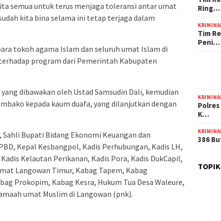
ita semua untuk terus menjaga toleransi antar umat
Ring…
dah kita bina selama ini tetap terjaga dalam
KRIMINA
Tim Re
Peni…
para tokoh agama Islam dan seluruh umat Islam di
terhadap program dari Pemerintah Kabupaten
 yang dibawakan oleh Ustad Samsudin Dali, kemudian
KRIMINA
embako kepada kaum duafa, yang dilanjutkan dengan
Polres
K…
KRIMINA
I, Sahli Bupati Bidang Ekonomi Keuangan dan
386 Bu
BD, Kepal Kesbangpol, Kadis Perhubungan, Kadis LH,
Kadis Kelautan Perikanan, Kadis Pora, Kadis DukCapil,
TOPIK
Camat Langowan Timur, Kabag Tapem, Kabag
ag Prokopim, Kabag Kesra, Hukum Tua Desa Waleure,
amaah umat Muslim di Langowan (pnk).