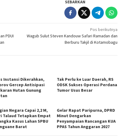
SEBARKAN
Pos berikutnya
dan PDUI
Wagub Sulut Steven Kandouw Safari Ramadan dan
han
Berburu Takjil di Kotamobagu
as Instansi Dikerahkan,
Tak Perlu ke Luar Daerah, RS
rov Gercep Antisipasi
ODSK Sukses Operasi Perdana
karan Hutan Gunung
Tumor Usus Besar
tan
gian Negara Capai 2,2 M,
Gelar Rapat Paripurna, DPRD
ri Talaud Tetapkan Empat
Minut Dengarkan
angka Kasus Lahan SPBU
Penyampaian Rancangan KUA
nguane Barat
PPAS Tahun Anggaran 2027