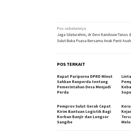
Navigasi
Pos sebelumnya
Jaga Silaturahmi, dr Devi Kandouw-Tanos 
pos
Sulut Buka Puasa Bersama Anak Panti Asu
POS TERKAIT
Rapat Paripurna DPRD Minut
Lint
Sahkan Ranperda tentang
Pemp
Pemerintahan Desa Menjadi
Keba
Perda
Sopu
Pemprov Sulut Gerak Cepat
Keru
Kirim Bantuan Logistik Bagi
Keja
Korban Banjir dan Longsor
Ters
Sangihe
Melo