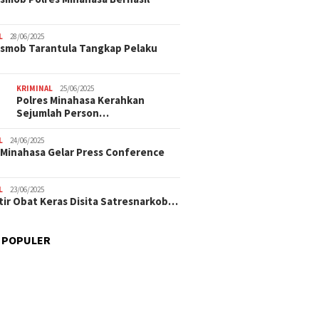
L
28/06/2025
smob Tarantula Tangkap Pelaku
KRIMINAL
25/06/2025
Polres Minahasa Kerahkan
Sejumlah Person…
L
24/06/2025
 Minahasa Gelar Press Conference
L
23/06/2025
tir Obat Keras Disita Satresnarkob…
 POPULER