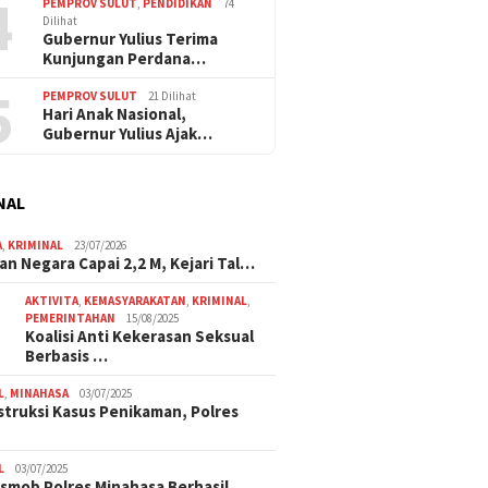
4
PEMPROV SULUT
,
PENDIDIKAN
74
Dilihat
Gubernur Yulius Terima
Kunjungan Perdana…
5
PEMPROV SULUT
21 Dilihat
Hari Anak Nasional,
Gubernur Yulius Ajak…
NAL
A
,
KRIMINAL
23/07/2026
an Negara Capai 2,2 M, Kejari Tal…
AKTIVITA
,
KEMASYARAKATAN
,
KRIMINAL
,
PEMERINTAHAN
15/08/2025
Koalisi Anti Kekerasan Seksual
Berbasis …
L
,
MINAHASA
03/07/2025
truksi Kasus Penikaman, Polres
L
03/07/2025
smob Polres Minahasa Berhasil