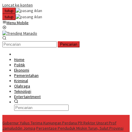
Loncat ke konten
tutup
tutup
Menu Mobile
Pencarian
Home
Politik
Ekonomi
Pemerintahan
Kriminal
Olahraga
Teknologi
Entertaintment
News Update
Gubernur Yulius Terima Kunjungan Perdana Plt Rektor Unsrat Prof
Jamaluddin Jompa
Persentase Penduduk Miskin Turun, Sulut Provinsi