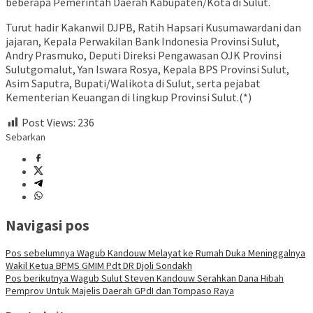
beberapa Pemerintah Daerah Kabupaten/Kota di Sulut.
Turut hadir Kakanwil DJPB, Ratih Hapsari Kusumawardani dan
jajaran, Kepala Perwakilan Bank Indonesia Provinsi Sulut,
Andry Prasmuko, Deputi Direksi Pengawasan OJK Provinsi
Sulutgomalut, Yan Iswara Rosya, Kepala BPS Provinsi Sulut,
Asim Saputra, Bupati/Walikota di Sulut, serta pejabat
Kementerian Keuangan di lingkup Provinsi Sulut.(*)
Post Views:
236
Sebarkan
Navigasi pos
Pos sebelumnya
Wagub Kandouw Melayat ke Rumah Duka Meninggalnya
Wakil Ketua BPMS GMIM Pdt DR Djoli Sondakh
Pos berikutnya
Wagub Sulut Steven Kandouw Serahkan Dana Hibah
Pemprov Untuk Majelis Daerah GPdI dan Tompaso Raya