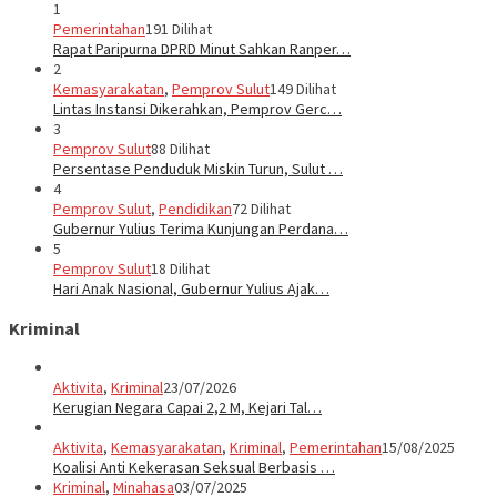
1
Pemerintahan
191 Dilihat
Rapat Paripurna DPRD Minut Sahkan Ranper…
2
Kemasyarakatan
,
Pemprov Sulut
149 Dilihat
Lintas Instansi Dikerahkan, Pemprov Gerc…
3
Pemprov Sulut
88 Dilihat
Persentase Penduduk Miskin Turun, Sulut …
4
Pemprov Sulut
,
Pendidikan
72 Dilihat
Gubernur Yulius Terima Kunjungan Perdana…
5
Pemprov Sulut
18 Dilihat
Hari Anak Nasional, Gubernur Yulius Ajak…
Kriminal
Aktivita
,
Kriminal
23/07/2026
Kerugian Negara Capai 2,2 M, Kejari Tal…
Aktivita
,
Kemasyarakatan
,
Kriminal
,
Pemerintahan
15/08/2025
Koalisi Anti Kekerasan Seksual Berbasis …
Kriminal
,
Minahasa
03/07/2025