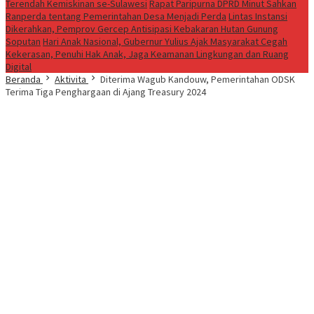
Terendah Kemiskinan se-Sulawesi
Rapat Paripurna DPRD Minut Sahkan
Ranperda tentang Pemerintahan Desa Menjadi Perda
Lintas Instansi
Dikerahkan, Pemprov Gercep Antisipasi Kebakaran Hutan Gunung
Soputan
Hari Anak Nasional, Gubernur Yulius Ajak Masyarakat Cegah
Kekerasan, Penuhi Hak Anak, Jaga Keamanan Lingkungan dan Ruang
Digital
Beranda
Aktivita
Diterima Wagub Kandouw, Pemerintahan ODSK
Terima Tiga Penghargaan di Ajang Treasury 2024