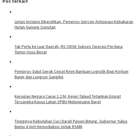
Pos terkait
Lintas Instansi Dikerahkan, Pemprov Gercep Antisipasi Kebakaran
Hutan Gunung Soputan
Tak Perlu ke Luar Daerah, RS ODSK Sukses Operasi Perdana
Tumor Usus Besar
Pemprov Sulut Gerak Cepat Kirim Bantuan Logistik Bagi Korban
Banjir dan Longsor Sangihe
Kerugian Negara Capai 2,2 M, Kejari Talaud Tetapkan Empat
Tersangka Kasus Lahan SPBU Melonguane Barat
Tingginya Kebutuhan Cuci Darah Pasien Bitung, Gubernur Yulius
Bantu 4 Unit Hemodialisis Untuk RSMN