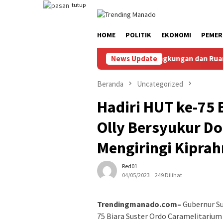
Loncat
tutup
ke
konten
HOME
POLITIK
EKONOMI
PEMER
san, Penuhi Hak Anak, Jaga Keamanan Lingkungan dan Ruang Digit
News Update
Beranda
Uncategorized
Hadiri HUT ke-75 
Olly Bersyukur Do
Mengiringi Kipra
Red01
04/05/2023
249 Dilihat
Trendingmanado.com–
Gubernur Su
75 Biara Suster Ordo Caramelitarium