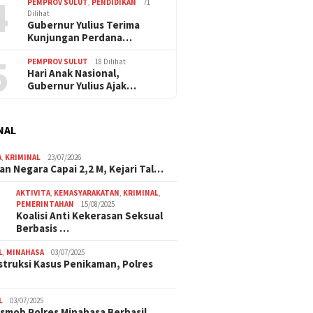
4
PEMPROV SULUT
,
PENDIDIKAN
71
Dilihat
Gubernur Yulius Terima
Kunjungan Perdana…
5
PEMPROV SULUT
18 Dilihat
Hari Anak Nasional,
Gubernur Yulius Ajak…
NAL
A
,
KRIMINAL
23/07/2026
an Negara Capai 2,2 M, Kejari Tal…
AKTIVITA
,
KEMASYARAKATAN
,
KRIMINAL
,
PEMERINTAHAN
15/08/2025
Koalisi Anti Kekerasan Seksual
Berbasis …
L
,
MINAHASA
03/07/2025
truksi Kasus Penikaman, Polres
L
03/07/2025
smob Polres Minahasa Berhasil