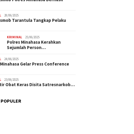
L
28/06/2025
smob Tarantula Tangkap Pelaku
KRIMINAL
25/06/2025
Polres Minahasa Kerahkan
Sejumlah Person…
L
24/06/2025
 Minahasa Gelar Press Conference
L
23/06/2025
tir Obat Keras Disita Satresnarkob…
 POPULER