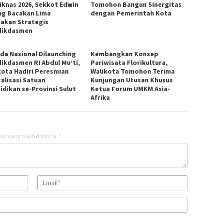
iknas 2026, Sekkot Edwin
Tomohon Bangun Sinergitas
ng Bacakan Lima
dengan Pemerintah Kota
jakan Strategis
dikdasmen
da Nasional Dilaunching
Kembangkan Konsep
ikdasmen RI Abdul Mu’ti,
Pariwisata Florikultura,
kota Hadiri Peresmian
Walikota Tomohon Terima
talisasi Satuan
Kunjungan Utusan Khusus
idikan se-Provinsi Sulut
Ketua Forum UMKM Asia-
Afrika
as yang wajib ditandai
*