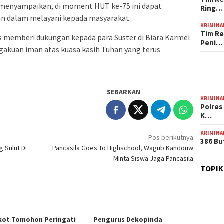
 menyampaikan, di moment HUT ke-75 ini dapat
Ring…
n dalam melayani kepada masyarakat.
KRIMINA
Tim Re
rus memberi dukungan kepada para Suster di Biara Karmel
Peni…
akuan iman atas kuasa kasih Tuhan yang terus
SEBARKAN
KRIMINA
Polres
K…
KRIMINA
Pos berikutnya
386 Bu
 Sulut Di
Pancasila Goes To Highschool, Wagub Kandouw
Minta Siswa Jaga Pancasila
TOPIK
ot Tomohon Peringati
Pengurus Dekopinda