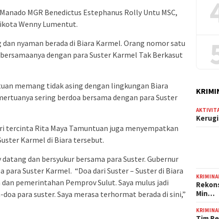
 Manado MGR Benedictus Estephanus Rolly Untu MSC,
likota Wenny Lumentut.
g dan nyaman berada di Biara Karmel. Orang nomor satu
ebersamaanya dengan para Suster Karmel Tak Berkasut
an memang tidak asing dengan lingkungan Biara
KRIMI
mertuanya sering berdoa bersama dengan para Suster
AKTIVIT
Kerugi
stri tercinta Rita Maya Tamuntuan juga menyempatkan
uster Karmel di Biara tersebut.
 datang dan bersyukur bersama para Suster. Gubernur
para Suster Karmel. “Doa dari Suster – Suster di Biara
KRIMINA
a dan pemerintahan Pemprov Sulut. Saya mulus jadi
Rekons
Min…
doa para suster. Saya merasa terhormat berada di sini,”
KRIMINA
Tim Re