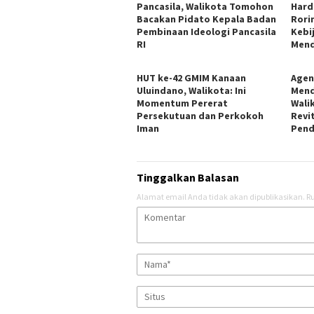
Pancasila, Walikota Tomohon
Hard
Bacakan Pidato Kepala Badan
Rori
Pembinaan Ideologi Pancasila
Kebi
RI
Men
HUT ke-42 GMIM Kanaan
Agen
Uluindano, Walikota: Ini
Mend
Momentum Pererat
Wali
Persekutuan dan Perkokoh
Revi
Iman
Pend
Tinggalkan Balasan
Alamat email Anda tidak akan dipublikasikan.
Ru