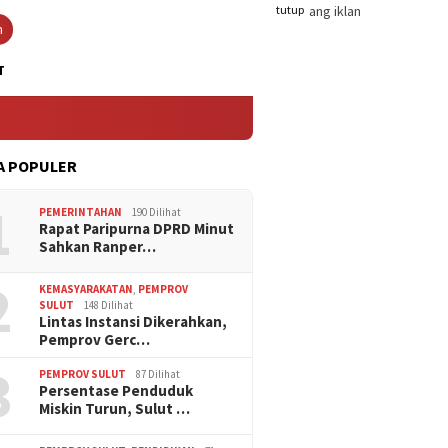
tutup
n
T
A POPULER
1
PEMERINTAHAN
190 Dilihat
Rapat Paripurna DPRD Minut
Sahkan Ranper…
2
KEMASYARAKATAN
,
PEMPROV
SULUT
148 Dilihat
Lintas Instansi Dikerahkan,
Pemprov Gerc…
3
PEMPROV SULUT
87 Dilihat
Persentase Penduduk
Miskin Turun, Sulut …