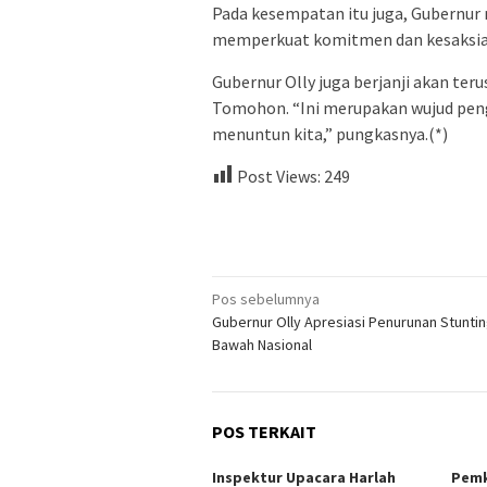
Pada kesempatan itu juga, Gubernur
memperkuat komitmen dan kesaksia
Gubernur Olly juga berjanji akan te
Tomohon. “Ini merupakan wujud peng
menuntun kita,” pungkasnya.(*)
Post Views:
249
Navigasi
Pos sebelumnya
Gubernur Olly Apresiasi Penurunan Stunting
pos
Bawah Nasional
POS TERKAIT
Inspektur Upacara Harlah
Pemk