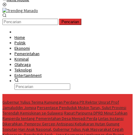
Pencarian
Home
Politik
Ekonomi
Pemerintahan
Kriminal
Olahraga
Teknologi
Entertaintment
News Update
Gubernur Yulius Terima Kunjungan Perdana Plt Rektor Unsrat Prof
Jamaluddin Jompa
Persentase Penduduk Miskin Turun, Sulut Provinsi
Terendah Kemiskinan se-Sulawesi
Rapat Paripurna DPRD Minut Sahkan
Ranperda tentang Pemerintahan Desa Menjadi Perda
Lintas Instansi
Dikerahkan, Pemprov Gercep Antisipasi Kebakaran Hutan Gunung
Soputan
Hari Anak Nasional, Gubernur Yulius Ajak Masyarakat Cegah
Kekerasan, Penuhi Hak Anak, Jaga Keamanan Lingkungan dan Ruang