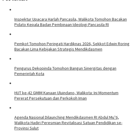
Inspektur Upacara Harlah Pancasila, Walikota Tomohon Bacakan
Pidato Kepala Badan Pembinaan Ideologi Pancasila RI
Pemkot Tomohon Peringati Hardiknas 2026, Sekkot Edwin Roring
Bacakan Lima Kebijakan Strategis Mendikdasmen
Pengurus Dekopinda Tomohon Bangun Sinergitas dengan
Pemerintah Kota
HUT ke-42 GMIM Kanaan Uluindano, Walikota: Ini Momentum
Pererat Persekutuan dan Perkokoh Iman
Agenda Nasional Dilaunching Mendikdasmen RI Abdul Mu’ti,
Walikota Hadiri Peresmian Revitalisasi Satuan Pendidikan se-
Provinsi Sulut