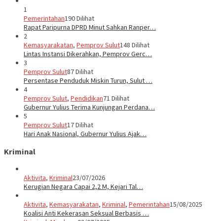
1
Pemerintahan
190 Dilihat
Rapat Paripurna DPRD Minut Sahkan Ranper…
2
Kemasyarakatan
,
Pemprov Sulut
148 Dilihat
Lintas Instansi Dikerahkan, Pemprov Gerc…
3
Pemprov Sulut
87 Dilihat
Persentase Penduduk Miskin Turun, Sulut …
4
Pemprov Sulut
,
Pendidikan
71 Dilihat
Gubernur Yulius Terima Kunjungan Perdana…
5
Pemprov Sulut
17 Dilihat
Hari Anak Nasional, Gubernur Yulius Ajak…
Kriminal
Aktivita
,
Kriminal
23/07/2026
Kerugian Negara Capai 2,2 M, Kejari Tal…
Aktivita
,
Kemasyarakatan
,
Kriminal
,
Pemerintahan
15/08/2025
Koalisi Anti Kekerasan Seksual Berbasis …