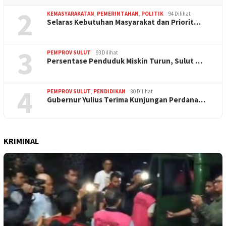
2
KEMASYARAKATAN
,
PEMERINTAHAN
,
POLITIK
94 Dilihat
Selaras Kebutuhan Masyarakat dan Priorit…
3
PEMPROV SULUT
93 Dilihat
Persentase Penduduk Miskin Turun, Sulut …
4
PEMPROV SULUT
,
PENDIDIKAN
80 Dilihat
Gubernur Yulius Terima Kunjungan Perdana…
KRIMINAL