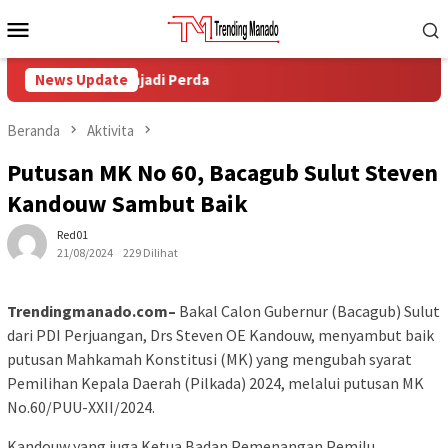
Loncat
Menu
ke
Mobile
konten
n Desa Menjadi Perda
News Update
Beranda
Aktivita
Putusan MK No 60, Bacagub Sulut Steven
Kandouw Sambut Baik
Red01
21/08/2024
229 Dilihat
Trendingmanado.com–
Bakal Calon Gubernur (Bacagub) Sulut
dari PDI Perjuangan, Drs Steven OE Kandouw, menyambut baik
putusan Mahkamah Konstitusi (MK) yang mengubah syarat
Pemilihan Kepala Daerah (Pilkada) 2024, melalui putusan MK
No.60/PUU-XXII/2024.
Kandouw yang juga Ketua Badan Pemenangan Pemilu