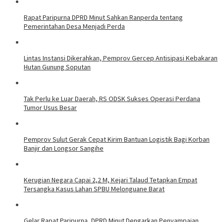
Rapat Paripurna DPRD Minut Sahkan Ranperda tentang
Pemerintahan Desa Menjadi Perda
Lintas Instansi Dikerahkan, Pemprov Gercep Antisipasi Kebakaran
Hutan Gunung Soputan
Tak Perlu ke Luar Daerah, RS ODSK Sukses Operasi Perdana
Tumor Usus Besar
Pemprov Sulut Gerak Cepat Kirim Bantuan Logistik Bagi Korban
Banjir dan Longsor Sangihe
Kerugian Negara Capai 2,2 M, Kejari Talaud Tetapkan Empat
Tersangka Kasus Lahan SPBU Melonguane Barat
Gelar Rapat Paripurna, DPRD Minut Dengarkan Penyampaian