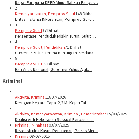
Rapat Paripurna DPRD Minut Sahkan Ranper…
2
Kemasyarakatan
,
Pemprov Sulut
148 Dilihat
Lintas Instansi Dikerahkan, Pemprov Gerc…
3
Pemprov Sulut
87 Dilihat
Persentase Penduduk Miskin Turun, Sulut …
4
Pemprov Sulut
,
Pendidikan
71 Dilihat
Gubernur Yulius Terima Kunjungan Perdana…
5
Pemprov Sulut
18 Dilihat
Hari Anak Nasional, Gubernur Yulius Ajak…
Kriminal
Aktivita
,
Kriminal
23/07/2026
Kerugian Negara Capai 2,2 M, Kejari Tal…
Aktivita
,
Kemasyarakatan
,
Kriminal
,
Pemerintahan
15/08/2025
Koalisi Anti Kekerasan Seksual Berbasis …
Kriminal
,
Minahasa
03/07/2025
Rekonstruksi Kasus Penikaman, Polres Min…
Kriminal
03/07/2025