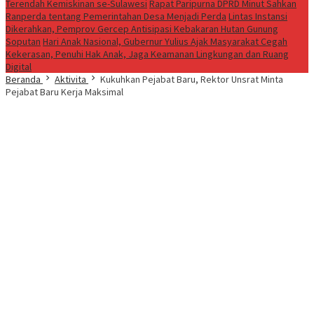
Terendah Kemiskinan se-Sulawesi
Rapat Paripurna DPRD Minut Sahkan
Ranperda tentang Pemerintahan Desa Menjadi Perda
Lintas Instansi
Dikerahkan, Pemprov Gercep Antisipasi Kebakaran Hutan Gunung
Soputan
Hari Anak Nasional, Gubernur Yulius Ajak Masyarakat Cegah
Kekerasan, Penuhi Hak Anak, Jaga Keamanan Lingkungan dan Ruang
Digital
Beranda
Aktivita
Kukuhkan Pejabat Baru, Rektor Unsrat Minta
Pejabat Baru Kerja Maksimal