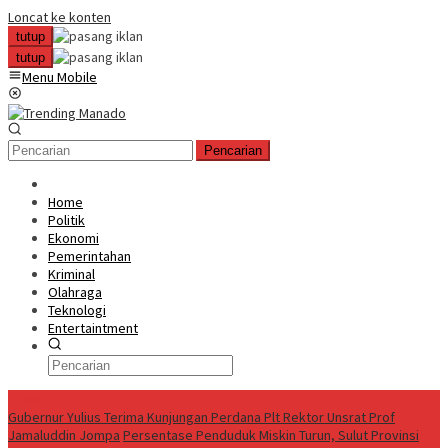
Loncat ke konten
tutup
tutup
Menu Mobile
Pencarian
Home
Politik
Ekonomi
Pemerintahan
Kriminal
Olahraga
Teknologi
Entertaintment
News Update
Gubernur Yulius Terima Kunjungan Perdana Plt Rektor Unsrat Prof
Jamaluddin Jompa
Persentase Penduduk Miskin Turun, Sulut Provinsi