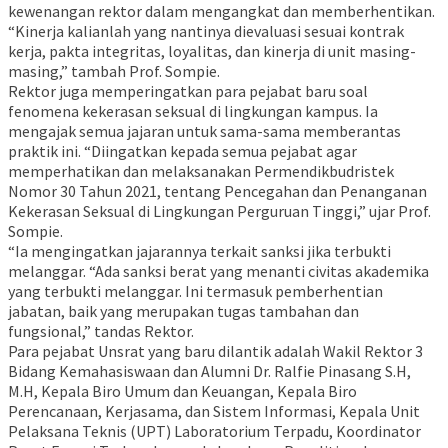
kewenangan rektor dalam mengangkat dan memberhentikan.
“Kinerja kalianlah yang nantinya dievaluasi sesuai kontrak
kerja, pakta integritas, loyalitas, dan kinerja di unit masing-
masing,” tambah Prof. Sompie.
Rektor juga memperingatkan para pejabat baru soal
fenomena kekerasan seksual di lingkungan kampus. Ia
mengajak semua jajaran untuk sama-sama memberantas
praktik ini. “Diingatkan kepada semua pejabat agar
memperhatikan dan melaksanakan Permendikbudristek
Nomor 30 Tahun 2021, tentang Pencegahan dan Penanganan
Kekerasan Seksual di Lingkungan Perguruan Tinggi,” ujar Prof.
Sompie.
“Ia mengingatkan jajarannya terkait sanksi jika terbukti
melanggar. “Ada sanksi berat yang menanti civitas akademika
yang terbukti melanggar. Ini termasuk pemberhentian
jabatan, baik yang merupakan tugas tambahan dan
fungsional,” tandas Rektor.
Para pejabat Unsrat yang baru dilantik adalah Wakil Rektor 3
Bidang Kemahasiswaan dan Alumni Dr. Ralfie Pinasang S.H,
M.H, Kepala Biro Umum dan Keuangan, Kepala Biro
Perencanaan, Kerjasama, dan Sistem Informasi, Kepala Unit
Pelaksana Teknis (UPT) Laboratorium Terpadu, Koordinator