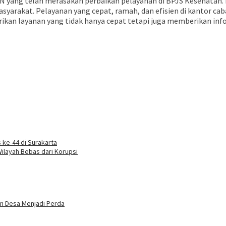
 JKN yang telah merasakan perbaikan pelayanan di BPJS Kesehatan
yarakat. Pelayanan yang cepat, ramah, dan efisien di kantor c
erikan layanan yang tidak hanya cepat tetapi juga memberikan 
 ke-44 di Surakarta
Wilayah Bebas dari Korupsi
n Desa Menjadi Perda