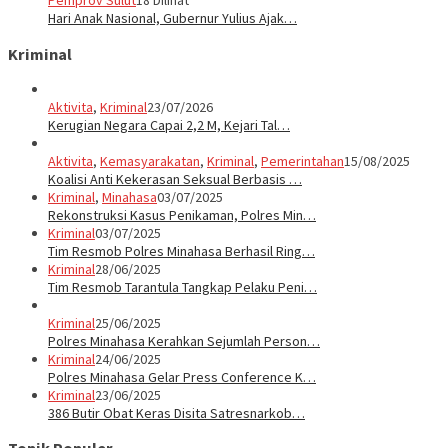
Pemprov Sulut
18 Dilihat
Hari Anak Nasional, Gubernur Yulius Ajak…
Kriminal
Aktivita
,
Kriminal
23/07/2026
Kerugian Negara Capai 2,2 M, Kejari Tal…
Aktivita
,
Kemasyarakatan
,
Kriminal
,
Pemerintahan
15/08/2025
Koalisi Anti Kekerasan Seksual Berbasis …
Kriminal
,
Minahasa
03/07/2025
Rekonstruksi Kasus Penikaman, Polres Min…
Kriminal
03/07/2025
Tim Resmob Polres Minahasa Berhasil Ring…
Kriminal
28/06/2025
Tim Resmob Tarantula Tangkap Pelaku Peni…
Kriminal
25/06/2025
Polres Minahasa Kerahkan Sejumlah Person…
Kriminal
24/06/2025
Polres Minahasa Gelar Press Conference K…
Kriminal
23/06/2025
386 Butir Obat Keras Disita Satresnarkob…