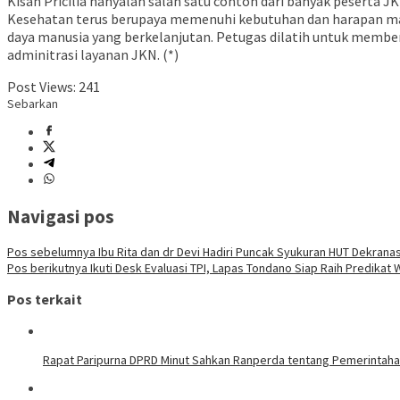
Kisah Pricilia hanyalah salah satu contoh dari banyak peserta
Kesehatan terus berupaya memenuhi kebutuhan dan harapan mas
daya manusia yang berkelanjutan. Petugas dilatih untuk memb
adminitrasi layanan JKN. (*)
Post Views:
241
Sebarkan
Navigasi pos
Pos sebelumnya
Ibu Rita dan dr Devi Hadiri Puncak Syukuran HUT Dekranas
Pos berikutnya
Ikuti Desk Evaluasi TPI, Lapas Tondano Siap Raih Predikat 
Pos terkait
Rapat Paripurna DPRD Minut Sahkan Ranperda tentang Pemerintaha