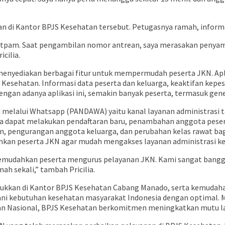
an di Kantor BPJS Kesehatan tersebut. Petugasnya ramah, informa
 satpam. Saat pengambilan nomor antrean, saya merasakan penya
cilia.
menyediakan berbagai fitur untuk mempermudah peserta JKN. Apl
esehatan. Informasi data peserta dan keluarga, keaktifan kepese
dengan adanya aplikasi ini, semakin banyak peserta, termasuk g
si melalui Whatsapp (PANDAWA) yaitu kanal layanan administrasi
a dapat melakukan pendaftaran baru, penambahan anggota pesert
an, pengurangan anggota keluarga, dan perubahan kelas rawat b
n peserta JKN agar mudah mengakses layanan administrasi ke
memudahkan peserta mengurus pelayanan JKN. Kami sangat bangg
h sekali,” tambah Pricilia.
jukkan di Kantor BPJS Kesehatan Cabang Manado, serta kemudaha
i kebutuhan kesehatan masyarakat Indonesia dengan optimal. Ma
tan Nasional, BPJS Kesehatan berkomitmen meningkatkan mutu la