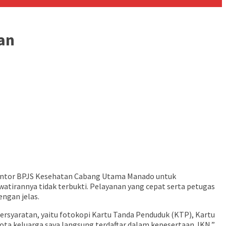
tan
i Kantor BPJS Kesehatan Cabang Utama Manado untuk
atirannya tidak terbukti. Pelayanan yang cepat serta petugas
ngan jelas.
rsyaratan, yaitu fotokopi Kartu Tanda Penduduk (KTP), Kartu
ota keluarga saya langsung terdaftar dalam kepesertaan JKN,”