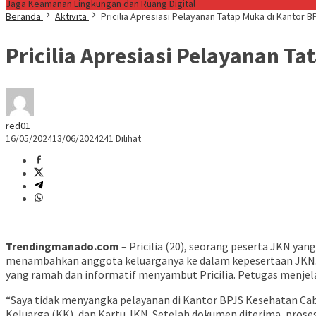
Jaga Keamanan Lingkungan dan Ruang Digital
Beranda
Aktivita
Pricilia Apresiasi Pelayanan Tatap Muka di Kantor 
Pricilia Apresiasi Pelayanan T
red01
16/05/2024
13/06/2024
241 Dilihat
Trendingmanado.com
– Pricilia (20), seorang peserta JKN y
menambahkan anggota keluarganya ke dalam kepesertaan JKN. Ia 
yang ramah dan informatif menyambut Pricilia. Petugas menjel
“Saya tidak menyangka pelayanan di Kantor BPJS Kesehatan Ca
Keluarga (KK), dan Kartu JKN. Setelah dokumen diterima, prose