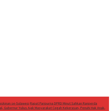
iskinan se-Sulawesi
Rapat Paripurna DPRD Minut Sahkan Ranperda
al, Gubernur Yulius Ajak Masyarakat Cegah Kekerasan, Penuhi Hak Anak,