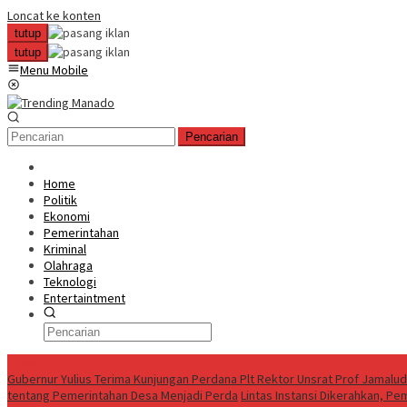
Loncat ke konten
tutup
tutup
Menu Mobile
Pencarian
Home
Politik
Ekonomi
Pemerintahan
Kriminal
Olahraga
Teknologi
Entertaintment
News Update
Gubernur Yulius Terima Kunjungan Perdana Plt Rektor Unsrat Prof Jamalu
tentang Pemerintahan Desa Menjadi Perda
Lintas Instansi Dikerahkan, P