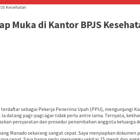
BPJS Kesehatan
atap Muka di Kantor BPJS Keseha
ang terdaftar sebagai Pekerja Penerima Upah (PPU), mengunjung
datang pagi-pagi agar tidak perlu antre lama. Ternyata, kekhaw
askan persyaratan dan prosedur penambahan anggota keluarga de
bang Manado sekarang sangat cepat. Saya menyiapkan dokumen pe
snya cepat. Saya hanya perlu menunggu sekitar 15 menit dan angg