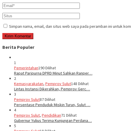
Simpan nama, email, dan situs web saya pada peramban ini untuk kom
Berita Populer
1
Pemerintahan
190 Dilihat
Rapat Paripurna DPRD Minut Sahkan Ranper…
2
Kemasyarakatan
,
Pemprov Sulut
148 Dilihat
Lintas Instansi Dikerahkan, Pemprov Gerc…
3
Pemprov Sulut
87 Dilihat
Persentase Penduduk Miskin Turun, Sulut …
4
Pemprov Sulut
,
Pendidikan
71 Dilihat
Gubernur Yulius Terima Kunjungan Perdana…
5