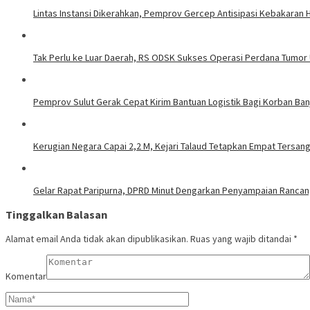
Lintas Instansi Dikerahkan, Pemprov Gercep Antisipasi Kebakaran
Tak Perlu ke Luar Daerah, RS ODSK Sukses Operasi Perdana Tumor
Pemprov Sulut Gerak Cepat Kirim Bantuan Logistik Bagi Korban Ban
Kerugian Negara Capai 2,2 M, Kejari Talaud Tetapkan Empat Tersa
Gelar Rapat Paripurna, DPRD Minut Dengarkan Penyampaian Ranca
Tinggalkan Balasan
Alamat email Anda tidak akan dipublikasikan.
Ruas yang wajib ditandai
*
Komentar