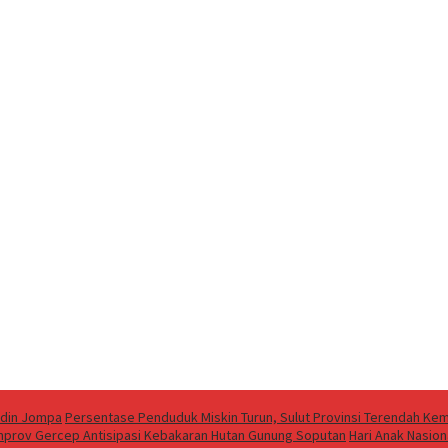
ddin Jompa
Persentase Penduduk Miskin Turun, Sulut Provinsi Terendah Kem
emprov Gercep Antisipasi Kebakaran Hutan Gunung Soputan
Hari Anak Nasion