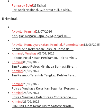
5
Pemprov Sulut
21 Dilihat
Hari Anak Nasional, Gubernur Yulius Ajak…
Kriminal
Aktivita
,
Kriminal
23/07/2026
Kerugian Negara Capai 2,2 M, Kejari Tal…
Aktivita
,
Kemasyarakatan
,
Kriminal
,
Pemerintahan
15/08/2025
Koalisi Anti Kekerasan Seksual Berbasis …
Kriminal
,
Minahasa
03/07/2025
Rekonstruksi Kasus Penikaman, Polres Min…
Kriminal
03/07/2025
Tim Resmob Polres Minahasa Berhasil Ring…
Kriminal
28/06/2025
Tim Resmob Tarantula Tangkap Pelaku Peni…
Kriminal
25/06/2025
Polres Minahasa Kerahkan Sejumlah Person…
Kriminal
24/06/2025
Polres Minahasa Gelar Press Conference K…
Kriminal
23/06/2025
386 Butir Obat Keras Disita Satresnarkob…