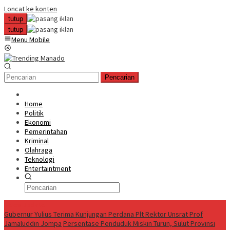
Loncat ke konten
tutup
tutup
Menu Mobile
Pencarian
Home
Politik
Ekonomi
Pemerintahan
Kriminal
Olahraga
Teknologi
Entertaintment
News Update
Gubernur Yulius Terima Kunjungan Perdana Plt Rektor Unsrat Prof
Jamaluddin Jompa
Persentase Penduduk Miskin Turun, Sulut Provinsi