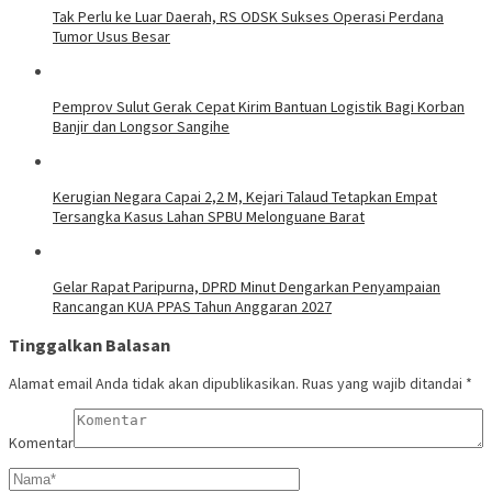
Tak Perlu ke Luar Daerah, RS ODSK Sukses Operasi Perdana
Tumor Usus Besar
Pemprov Sulut Gerak Cepat Kirim Bantuan Logistik Bagi Korban
Banjir dan Longsor Sangihe
Kerugian Negara Capai 2,2 M, Kejari Talaud Tetapkan Empat
Tersangka Kasus Lahan SPBU Melonguane Barat
Gelar Rapat Paripurna, DPRD Minut Dengarkan Penyampaian
Rancangan KUA PPAS Tahun Anggaran 2027
Tinggalkan Balasan
Alamat email Anda tidak akan dipublikasikan.
Ruas yang wajib ditandai
*
Komentar