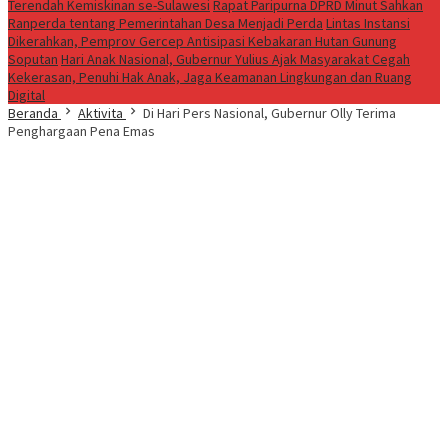
Terendah Kemiskinan se-Sulawesi
Rapat Paripurna DPRD Minut Sahkan
Ranperda tentang Pemerintahan Desa Menjadi Perda
Lintas Instansi
Dikerahkan, Pemprov Gercep Antisipasi Kebakaran Hutan Gunung
Soputan
Hari Anak Nasional, Gubernur Yulius Ajak Masyarakat Cegah
Kekerasan, Penuhi Hak Anak, Jaga Keamanan Lingkungan dan Ruang
Digital
Beranda
Aktivita
Di Hari Pers Nasional, Gubernur Olly Terima
Penghargaan Pena Emas