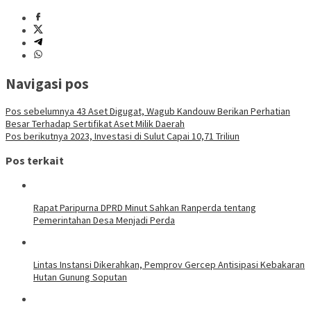
Navigasi pos
Pos sebelumnya
43 Aset Digugat, Wagub Kandouw Berikan Perhatian
Besar Terhadap Sertifikat Aset Milik Daerah
Pos berikutnya
2023, Investasi di Sulut Capai 10,71 Triliun
Pos terkait
Rapat Paripurna DPRD Minut Sahkan Ranperda tentang
Pemerintahan Desa Menjadi Perda
Lintas Instansi Dikerahkan, Pemprov Gercep Antisipasi Kebakaran
Hutan Gunung Soputan