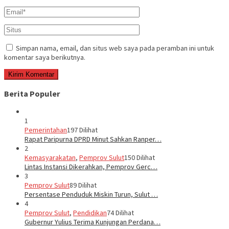
Simpan nama, email, dan situs web saya pada peramban ini untuk
komentar saya berikutnya.
Berita Populer
1
Pemerintahan
197 Dilihat
Rapat Paripurna DPRD Minut Sahkan Ranper…
2
Kemasyarakatan
,
Pemprov Sulut
150 Dilihat
Lintas Instansi Dikerahkan, Pemprov Gerc…
3
Pemprov Sulut
89 Dilihat
Persentase Penduduk Miskin Turun, Sulut …
4
Pemprov Sulut
,
Pendidikan
74 Dilihat
Gubernur Yulius Terima Kunjungan Perdana…