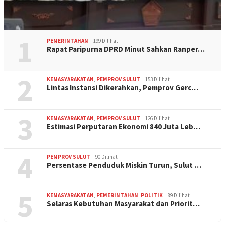
1
PEMERINTAHAN
199 Dilihat
Rapat Paripurna DPRD Minut Sahkan Ranper…
2
KEMASYARAKATAN
,
PEMPROV SULUT
153 Dilihat
Lintas Instansi Dikerahkan, Pemprov Gerc…
3
KEMASYARAKATAN
,
PEMPROV SULUT
126 Dilihat
Estimasi Perputaran Ekonomi 840 Juta Leb…
4
PEMPROV SULUT
90 Dilihat
Persentase Penduduk Miskin Turun, Sulut …
5
KEMASYARAKATAN
,
PEMERINTAHAN
,
POLITIK
89 Dilihat
Selaras Kebutuhan Masyarakat dan Priorit…