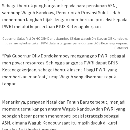
Sebagai bentuk penghargaan kepada para pensiunan ASN,
sambung Wagub Kandouw, Pemerintah Provinsi Sulut telah
menempuh langkah bijak dengan memberikan proteksi kepada
PWRI melalui kepesertaan BPJS Ketenagakerjaan.
Gubernur Sulut Prof Dr HC Olly Dondokambey SE dan Wagub Drs Steven OE Kandouw,
juga mengikutsertakan PWRI dalam program perlindungan BPJS Ketenagakerjaan.
(Foto: ist)
“Pak Gubernur Olly Dondokambey menganggap PWRI sebagai
man power resources. Sehingga anggota PWRI dapat BPJS
Ketenagakerjaan, sebagai bentuk insentif bagi PWRI yang
memberikan manfaat,” ucap Wagub yang disambut tepuk
tangan.
Menariknya, perayaan Natal dan Tahun Baru tersebut, menjadi
moment temu kangen antara Wagub Kandouw dan PWRI yang
sebagian besar pernah menempati posisi strategis sebagai
ASN, dimana Wagub Kandouw saat itu masih duduk di kursi
legislatif di tingkat provinsi.