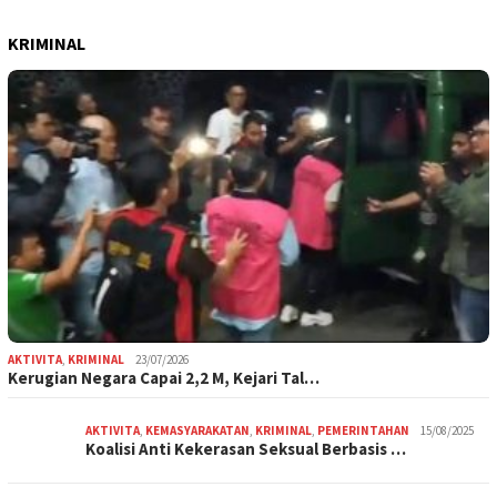
KRIMINAL
AKTIVITA
,
KRIMINAL
23/07/2026
Kerugian Negara Capai 2,2 M, Kejari Tal…
AKTIVITA
,
KEMASYARAKATAN
,
KRIMINAL
,
PEMERINTAHAN
15/08/2025
Koalisi Anti Kekerasan Seksual Berbasis …