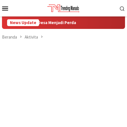
Loncat
Menu
ke
Mobile
konten
intahan Desa Menjadi Perda
News Update
Beranda
Aktivita