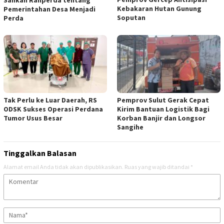
Sahkan Ranperda tentang
Kebakaran Hutan Gunung
Pemerintahan Desa Menjadi
Soputan
Perda
Tak Perlu ke Luar Daerah, RS
Pemprov Sulut Gerak Cepat
ODSK Sukses Operasi Perdana
Kirim Bantuan Logistik Bagi
Tumor Usus Besar
Korban Banjir dan Longsor
Sangihe
Tinggalkan Balasan
Alamat email Anda tidak akan dipublikasikan.
Ruas yang wajib ditandai
*