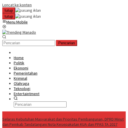
Loncat ke konten
tutup
tutup
Menu Mobile
Pencarian
Home
Politik
Ekonomi
Pemerintahan
Kriminal
Olahraga
Teknologi
Entertaintment
News Update
Selaras Kebutuhan Masyarakat dan Prioritas Pembangunan, DPRD Minut
dan Pemkab Tandatangani Nota Kesepakatan KUA dan PPAS TA 2027