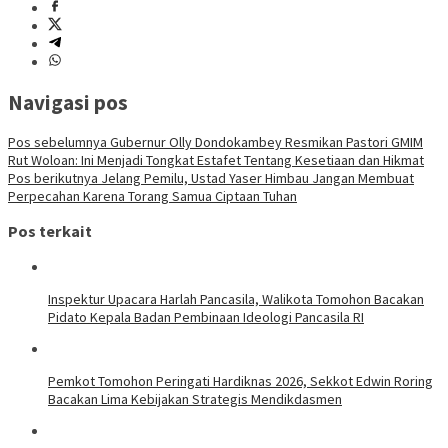
Navigasi pos
Pos sebelumnya
Gubernur Olly Dondokambey Resmikan Pastori GMIM
Rut Woloan: Ini Menjadi Tongkat Estafet Tentang Kesetiaan dan Hikmat
Pos berikutnya
Jelang Pemilu, Ustad Yaser Himbau Jangan Membuat
Perpecahan Karena Torang Samua Ciptaan Tuhan
Pos terkait
Inspektur Upacara Harlah Pancasila, Walikota Tomohon Bacakan
Pidato Kepala Badan Pembinaan Ideologi Pancasila RI
Pemkot Tomohon Peringati Hardiknas 2026, Sekkot Edwin Roring
Bacakan Lima Kebijakan Strategis Mendikdasmen