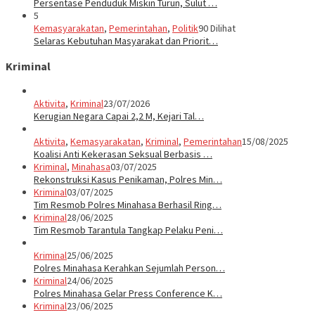
Persentase Penduduk Miskin Turun, Sulut …
5
Kemasyarakatan
,
Pemerintahan
,
Politik
90 Dilihat
Selaras Kebutuhan Masyarakat dan Priorit…
Kriminal
Aktivita
,
Kriminal
23/07/2026
Kerugian Negara Capai 2,2 M, Kejari Tal…
Aktivita
,
Kemasyarakatan
,
Kriminal
,
Pemerintahan
15/08/2025
Koalisi Anti Kekerasan Seksual Berbasis …
Kriminal
,
Minahasa
03/07/2025
Rekonstruksi Kasus Penikaman, Polres Min…
Kriminal
03/07/2025
Tim Resmob Polres Minahasa Berhasil Ring…
Kriminal
28/06/2025
Tim Resmob Tarantula Tangkap Pelaku Peni…
Kriminal
25/06/2025
Polres Minahasa Kerahkan Sejumlah Person…
Kriminal
24/06/2025
Polres Minahasa Gelar Press Conference K…
Kriminal
23/06/2025