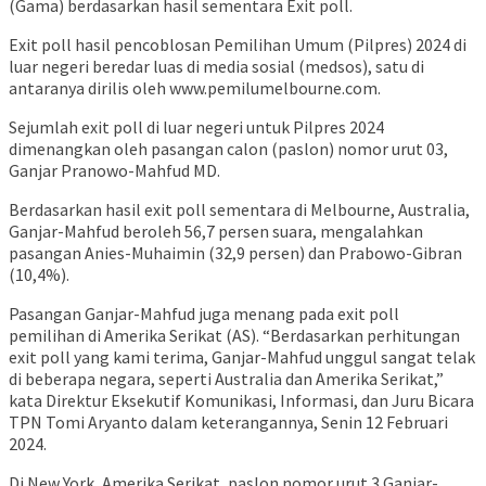
(Gama) berdasarkan hasil sementara Exit poll.
Exit poll hasil pencoblosan Pemilihan Umum (Pilpres) 2024 di
luar negeri beredar luas di media sosial (medsos), satu di
antaranya dirilis oleh www.pemilumelbourne.com.
Sejumlah exit poll di luar negeri untuk Pilpres 2024
dimenangkan oleh pasangan calon (paslon) nomor urut 03,
Ganjar Pranowo-Mahfud MD.
Berdasarkan hasil exit poll sementara di Melbourne, Australia,
Ganjar-Mahfud beroleh 56,7 persen suara, mengalahkan
pasangan Anies-Muhaimin (32,9 persen) dan Prabowo-Gibran
(10,4%).
Pasangan Ganjar-Mahfud juga menang pada exit poll
pemilihan di Amerika Serikat (AS). “Berdasarkan perhitungan
exit poll yang kami terima, Ganjar-Mahfud unggul sangat telak
di beberapa negara, seperti Australia dan Amerika Serikat,”
kata Direktur Eksekutif Komunikasi, Informasi, dan Juru Bicara
TPN Tomi Aryanto dalam keterangannya, Senin 12 Februari
2024.
Di New York, Amerika Serikat, paslon nomor urut 3 Ganjar-