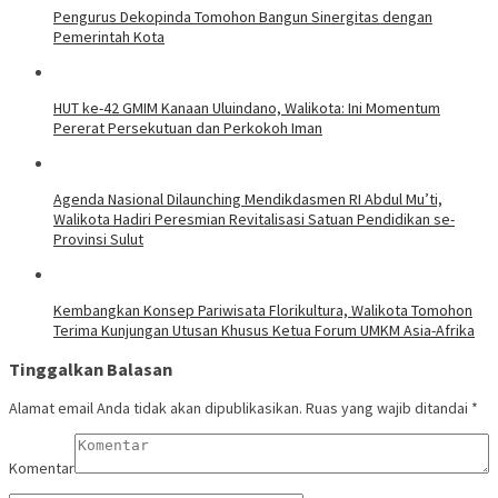
Pengurus Dekopinda Tomohon Bangun Sinergitas dengan
Pemerintah Kota
HUT ke-42 GMIM Kanaan Uluindano, Walikota: Ini Momentum
Pererat Persekutuan dan Perkokoh Iman
Agenda Nasional Dilaunching Mendikdasmen RI Abdul Mu’ti,
Walikota Hadiri Peresmian Revitalisasi Satuan Pendidikan se-
Provinsi Sulut
Kembangkan Konsep Pariwisata Florikultura, Walikota Tomohon
Terima Kunjungan Utusan Khusus Ketua Forum UMKM Asia-Afrika
Tinggalkan Balasan
Alamat email Anda tidak akan dipublikasikan.
Ruas yang wajib ditandai
*
Komentar